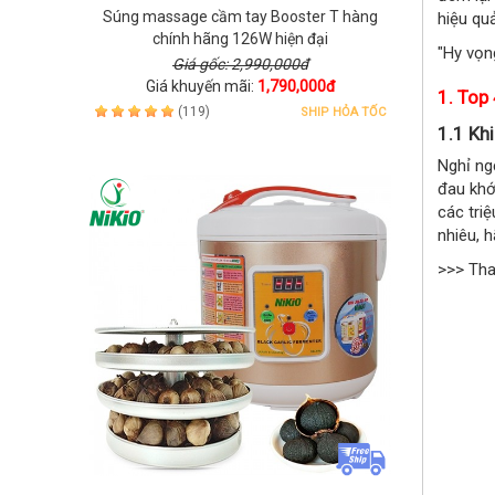
Súng massage cầm tay Booster T hàng
hiệu qu
chính hãng 126W hiện đại
"Hy vọn
Giá gốc: 2,990,000đ
Giá khuyến mãi:
1,790,000đ
1. Top
(119)
SHIP HỎA TỐC
1.1 Kh
Nghỉ ng
đau khớ
các tri
nhiêu, h
>>> Th