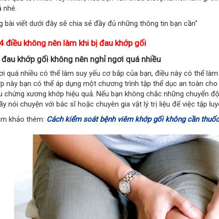
ả nhé.
g bài viết dưới đây sẽ chia sẻ đầy đủ những thông tin bạn cần"
 4 điều không nên làm khi bị đau khớp gối
i đau khớp gối không nên
nghỉ ngơi quá nhiều
ơi quá nhiều có thể làm suy yếu cơ bắp của bạn, điều này có thể làm
p này bạn có thể áp dụng một chương trình tập thể dục an toàn cho 
ệu chứng xương khớp hiệu quả. Nếu bạn không chắc những chuyển độ
ãy nói chuyện với bác sĩ hoặc chuyên gia vật lý trị liệu để việc tập l
am khảo thêm:
Cách kiểm soát bệnh viêm khớp gối không cần thuố