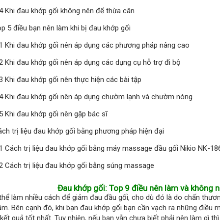
.4 Khi đau khớp gối không nên để thừa cân
op 5 điều bạn nên làm khi bị đau khớp gối
.1 Khi đau khớp gối nên áp dụng các phương pháp nâng cao
.2 Khi đau khớp gối nên áp dụng các dụng cụ hỗ trợ đi bộ
.3 Khi đau khớp gối nên thực hiện các bài tập
.4 Khi đau khớp gối nên áp dụng chườm lạnh và chườm nóng
.5 Khi đau khớp gối nên gặp bác sĩ
ách trị liệu đau khớp gối bằng phương pháp hiện đại
.1 Cách trị liệu đau khớp gối bằng máy massage đầu gối Nikio NK-18
.2 Cách trị liệu đau khớp gối bằng súng massage
Đau khớp gối: Top 9 điều nên làm và không n
thể làm nhiều cách để giảm đau đầu gối, cho dù đó là do chấn thư
ăm. Bên cạnh đó, khi bạn đau khớp gối bạn cần vạch ra những điều 
kết quả tốt nhất. Tuy nhiên, nếu bạn vẫn chưa biết phải nên làm gì thì