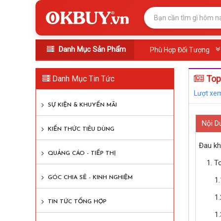
Danh Mục Sản Phẩm
Phù Hợp Đối Tượng
Top 
Danh Mục Tin Tức
Lượt xem
SỰ KIỆN & KHUYẾN MÃI
Nội D
KIẾN THỨC TIÊU DÙNG
Đau kh
QUẢNG CÁO - TIẾP THỊ
1. T
GÓC CHIA SẺ - KINH NGHIỆM
1
1
TIN TỨC TỔNG HỢP
1