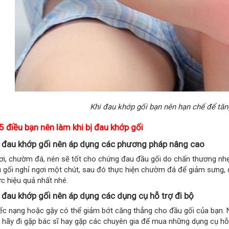
Khi đau khớp gối bạn nên hạn chế để tă
5 điều bạn nên làm khi bị đau khớp gối
 đau khớp gối nên áp dụng các phương pháp nâng cao
ơi, chườm đá, nén sẽ tốt cho chứng đau đầu gối do chấn thương nh
 gối nghỉ ngơi một chút, sau đó thực hiện chườm đá để giảm sưng, 
c hiệu quả nhất nhé.
 đau khớp gối nên áp dụng các
dụng cụ hỗ trợ đi bộ
ếc nạng hoặc gậy có thể giảm bớt căng thẳng cho đầu gối của bạn. N
 hãy đi gặp bác sĩ hay gặp các chuyên gia để mua những dụng cụ hỗ