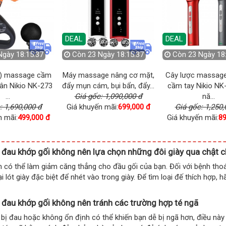
DEAL
DEAL
ày 18:15:35
Còn
23 Ngày 18:15:35
Còn
23 Ngày 18:1
 nâng cơ mặt,
Cây lược massage da đầu
Máy massage toàn
bụi bẩn, đẩy...
cầm tay Nikio NK-112 đa
cầm tay Nikio NK-27
1,090,000 đ
nă...
đ...
mãi:
699,000 đ
Giá gốc: 1,250,000 đ
Giá gốc: 1,690,0
Giá khuyến mãi:
890,000 đ
Giá khuyến mãi:
499
 đau khớp gối không nên lựa chọn những đôi giày qua chật c
 có thể làm giảm căng thẳng cho đầu gối của bạn. Đối với bệnh thoá
i lót giày đặc biệt để nhét vào trong giày. Để tìm loại đế thích hợp, 
 đau khớp gối không nên tránh các trường hợp té ngã
 bị đau hoặc không ổn định có thể khiến bạn dễ bị ngã hơn, điều này