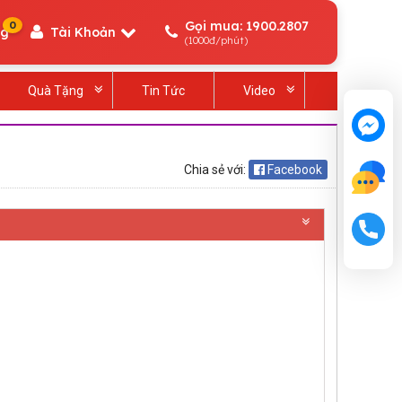
Gọi mua: 1900.2807
0
ng
Tài Khoản
(1000đ/phút)
Quà Tặng
Tin Tức
Video
Chia sẻ với:
Facebook