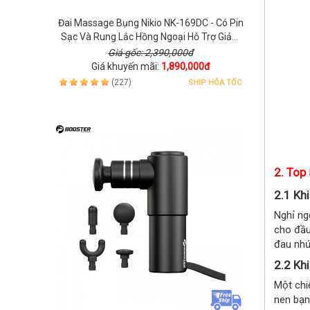
Đai Massage Bụng Nikio NK-169DC - Có Pin
Sạc Và Rung Lắc Hồng Ngoại Hỗ Trợ Giảm
Mỡ Bụng
Giá gốc: 2,390,000đ
Giá khuyến mãi:
1,890,000đ
(227)
SHIP HỎA TỐC
2. Top 
2.1
Khi
Nghỉ ng
cho đầu
đau nhứ
2.2
Khi
Một chi
nen bạn