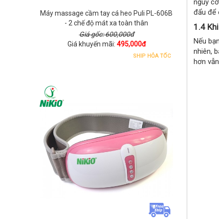
nguy cơ
đẩu để 
Máy massage cầm tay cá heo Puli PL-606B
- 2 chế độ mát xa toàn thân
1.4
Khi
Giá gốc: 600,000đ
Nếu bạn
Giá khuyến mãi:
495,000đ
nhiên, 
SHIP HỎA TỐC
hơn vẫn 