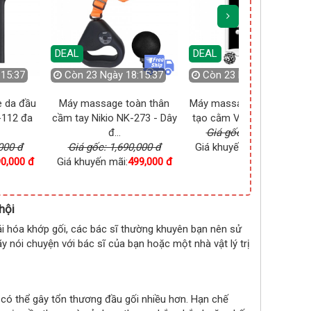
DEAL
DEAL
5:35
Còn
23 Ngày 18:15:57
Còn
23 Ngày 18:15:57
 thân
Máy massage nâng cơ mặt,
Súng (máy) massage cầm
3 - Dây
tạo cằm Vline và cà sủi d...
tay toàn thân Nikio NK-273
Giá gốc: 1,090,000 đ
...
00 đ
Giá khuyến mãi:
699,000 đ
Giá gốc: 1,690,000 đ
,000 đ
Giá khuyến mãi:
499,000 đ
hội
i hóa khớp gối, các bác sĩ thường khuyên bạn nên sử
hãy nói chuyện với bác sĩ của bạn hoặc một nhà vật lý trị
 có thể gây tổn thương đầu gối nhiều hơn. Hạn chế