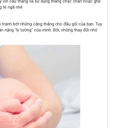
y vịn cầu thang và sử dụng thang chắc chắn hoặc ghế
g té ngã nhé
 tránh bớt những căng thẳng cho đầu gối của bạn. Tuy
n nặng "lý tưởng" của mình. Bởi, những thay đổi nhỏ