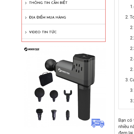
THÔNG TIN CẦN BIẾT
1
2. T
ĐỊA ĐIỂM MUA HÀNG
2
VIDEO TIN TỨC
2
2
2
2
3. C
3
3
Bạn có 
nhiều n
đem lại 