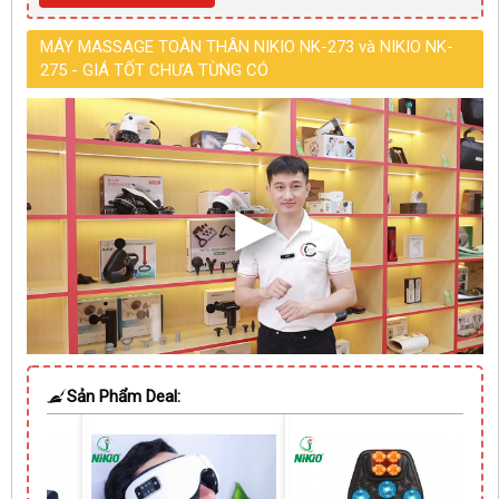
MÁY MASSAGE TOÀN THÂN NIKIO NK-273 và NIKIO NK-
275 - GIÁ TỐT CHƯA TỪNG CÓ
Sản Phẩm Deal: