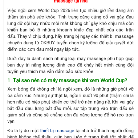
massage tại nhà
Việc ngồi xem World Cup 2026 liên tục nhiều giờ liền đang âm
thầm tàn phá sức khỏe. Tình trạng căng cứng cổ vai gáy, đau
lưng dữ dội hay nhức mỏi mắt không chỉ gây khó chịu mà còn
khiến bạn bỏ lỡ những khoảnh khắc đẹp nhất của các trận
đấu. Thay vì chịu đựng, hãy trang bị ngay các thiết bị massage
chuyên dụng từ OKBUY tuyển chọn kỹ lưỡng để giải quyết dứt
điểm các cơn đau mỏi ngay lập tức.
Dưới đây là danh sách những loại máy massage phù hợp giúp
bạn duy trì năng lượng đỉnh cao để cháy hết mình cùng đội
tuyển yêu thích mà vẫn đảm bảo sức khỏe.
1. Tại sao nên có máy massage khi xem World Cup?
Xem bóng đá không chỉ là ngồi xem, đó là những giờ phút vỡ
òa cảm xúc. Nhưng sự thật là, ngồi lì suốt 90 phút (thậm chí là
hơn nếu có hiệp phụ) khiến cơ thể trở nên nặng nề. Khi vai gáy
bắt đầu đau, lưng bắt đầu mỏi, sự tập trung vào trận đấu sẽ
giảm sút và cũng sẽ chẳng còn đủ năng lượng để hò reo trọn
vẹn.
Đó là lý do một
thiết bị massage
tại nhà trở thành người đồng
hành không thể thiếu, giúp bạn luôn ở trạng thái tốt nhất để