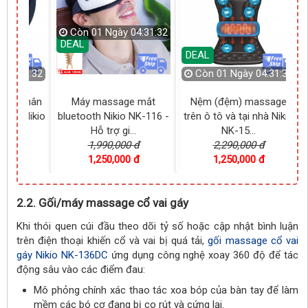
04:31:30
DEAL
DEAL
Còn
01 Ngày 04:31:30
Còn
01 Ngày 04:31:30
e mắt
Nệm (đệm) massage
Máy tập chân điện cho
NK-116 -
trên ô tô và tại nhà Nikio
người già, bị tai biến
..
NK-15...
Boost...
 đ
2,290,000 đ
3,800,000 đ
 đ
1,250,000 đ
1,950,000 đ
2.2. Gối/máy massage cổ vai gáy
Khi thói quen cúi đầu theo dõi tỷ số hoặc cập nhật bình luận
trên điện thoại khiến cổ và vai bị quá tải,
gối massage cổ vai
gáy Nikio NK-136DC
ứng dụng công nghệ xoay 360 độ để tác
động sâu vào các điểm đau:
Mô phỏng chính xác thao tác xoa bóp của bàn tay để làm
mềm các bó cơ đang bị co rút và cứng lại.