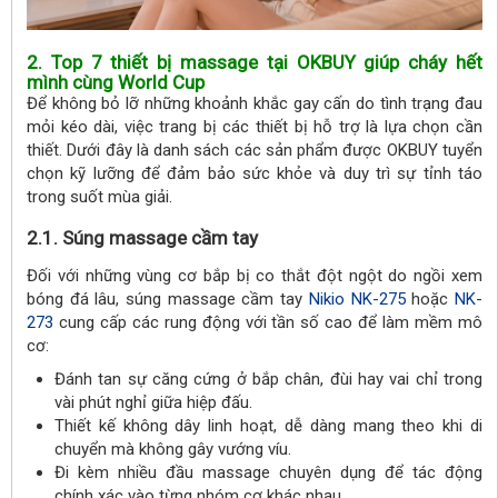
2. Top 7 thiết bị massage tại OKBUY giúp cháy hết
mình cùng World Cup
Để không bỏ lỡ những khoảnh khắc gay cấn do tình trạng đau
mỏi kéo dài, việc trang bị các thiết bị hỗ trợ là lựa chọn cần
thiết. Dưới đây là danh sách các sản phẩm được OKBUY tuyển
chọn kỹ lưỡng để đảm bảo sức khỏe và duy trì sự tỉnh táo
trong suốt mùa giải.
2.1. Súng massage cầm tay
Đối với những vùng cơ bắp bị co thắt đột ngột do ngồi xem
bóng đá lâu, súng massage cầm tay
Nikio NK-275
hoặc
NK-
273
cung cấp các rung động với tần số cao để làm mềm mô
cơ:
Đánh tan sự căng cứng ở bắp chân, đùi hay vai chỉ trong
vài phút nghỉ giữa hiệp đấu.
Thiết kế không dây linh hoạt, dễ dàng mang theo khi di
chuyển mà không gây vướng víu.
Đi kèm nhiều đầu massage chuyên dụng để tác động
chính xác vào từng nhóm cơ khác nhau.