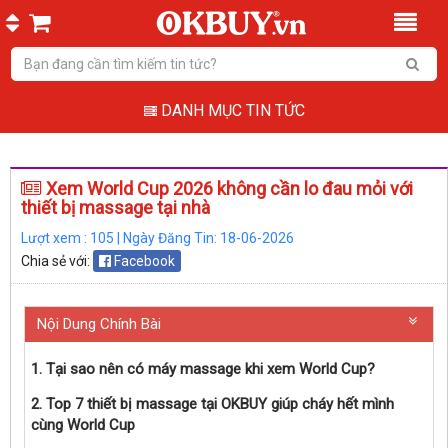
DANH MỤC TIN TỨC
Xem World Cup 2026 không cần lo đau mỏi với
thiết bị massage tại nhà
Lượt xem : 105 | Ngày Đăng Tin: 18-06-2026
Chia sẻ với:
Facebook
Nội Dung Chính Bài
1. Tại sao nên có máy massage khi xem World Cup?
2. Top 7 thiết bị massage tại OKBUY giúp cháy hết mình
cùng World Cup