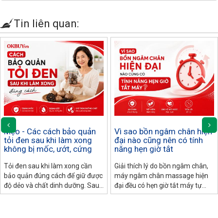
Tin liên quan:
Mẹo - Các cách bảo quản
Vì sao bồn ngâm chân hiện
tỏi đen sau khi làm xong
đại nào cũng nên có tính
không bị mốc, ướt, cứng
năng hẹn giờ tắt
Tỏi đen sau khi làm xong cần
Giải thích lý do bồn ngâm chân,
bảo quản đúng cách để giữ được
máy ngâm chân massage hiện
độ dẻo và chất dinh dưỡng. Sau
đại đều có hẹn giờ tắt máy tự
đây là các bảo quản và cách xử
động: an toàn điện, bảo vệ sức
lý tỏi đen nếu bị ướt, khô, cứng
khỏe, tiết kiệm điện.