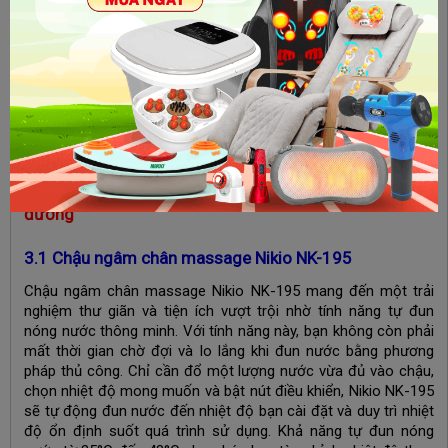
kiểm soát nhiệt độ tự động, giúp người bệnh duy trì nhiệt độ
an toàn trong suốt quá trình ngâm. Bên cạnh đó, việc thêm
vào một số loại thảo dược như gừng hoặc muối có thể giúp
cải thiện lưu thông máu mà không gây hại. Tuy nhiên, nếu có
bất kỳ vết thương hở, nhiễm trùng hay dấu hiệu da bị tổn
thương, người bệnh tiểu đường nên tránh ngâm chân và cần
tham khảo ý kiến bác sĩ trước khi sử dụng bất kỳ phương pháp
nào để tránh các biến chứng nghiêm trọng.
3. Top 3 chậu ngâm chân massage cho người bị tiểu
đường
3.1 Chậu ngâm chân massage Nikio NK-195
Chậu ngâm chân massage Nikio NK-195 mang đến một trải
nghiệm thư giãn và tiện ích vượt trội nhờ tính năng tự đun
nóng nước thông minh. Với tính năng này, bạn không còn phải
mất thời gian chờ đợi và lo lắng khi đun nước bằng phương
pháp thủ công. Chỉ cần đổ một lượng nước vừa đủ vào chậu,
chọn nhiệt độ mong muốn và bật nút điều khiển, Nikio NK-195
sẽ tự động đun nước đến nhiệt độ bạn cài đặt và duy trì nhiệt
độ ổn định suốt quá trình sử dụng. Khả năng tự đun nóng