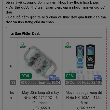
bệnh lý về xương khớp như viêm khớp hay thoái hóa khớp.
- Cơ thể được thư giãn toàn diện, giảm nhức mỏi và dịu cơn
đau
- Loại bỏ cảm giác tê bì ở chân và thúc đẩy quá trình đào thải
độc và tình trạng của da chân.
Sản Phẩm Deal:
DEAL
DEAL
22:10:33
Còn
00 Ngày 22:10:33
Còn
25 Ngày 22:10:33
cầm tay
Máy massage xung điện
Máy massage nâng cơ
PRO - 6
Nikio NK-103A - 4 kênh,
mặt, đẩy mụn cám, bụi
m
..
8 mi...
bẩn, đẩy...
 đ
1,280,000 đ
1,090,000 đ