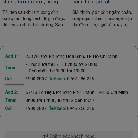
không bị mốc, ướt, cứng
năng hẹn giờ tắt
Tỏi đen sau khi làm xong cần
Giải thích lý do bồn ngâm chân,
bảo quản đúng cách để giữ được
máy ngâm chân massage hiện
độ dẻo và chất dinh dưỡng. Sau
đại đều có hẹn giờ tắt máy tự
đây là các bảo quản và cách xử
động: an toàn điện, bảo vệ sức
lý tỏi đen nếu bị ướt, khô, cứng
khỏe, tiết kiệm điện.
Add 1:
233 Âu Cơ, Phường Hòa Bình, TP Hồ Chí Minh
- Thứ 2 tới thứ 7: Từ 7h30 tới 21h00
Time:
- Chủ nhật: Từ 9h30 tới 19h00
Call:
1900 2807
, Tel/zalo:
0767 286 286
Add 2:
57/13 Tô Hiệu, Phường Phú Thạnh, TP Hồ Chí Minh
Time:
8h00 tới 17h30, từ thứ 2 đến thứ 7
Call:
1900 2807
, Tel/zalo:
0946 256 286
Chăm sóc khách hàng