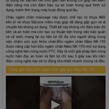
tự động tắt sau khi hết thời gian hẹn không chỉ giúp tiết kiệm
điện năng mà còn đảm bảo sự an toàn trong quá trình sử
dụng, tránh tình trạng máy hoạt động quá lâu.
Chậu ngâm chân massage này được chế tạo từ nhựa ABS
bền bỉ và nhựa Silicone mềm mại, giúp dễ dàng gấp gọn và di
chuyển khi không sử dụng. Thiết kế này không chỉ đảm bảo độ
bền và an toàn mà còn tạo sự thuận tiện trong việc bảo quản
và vệ sinh, mang lại sự tiện lợi tối đa cho người dùng trong
việc chăm sóc sức khỏe chân.Bồn ngâm chân Nikio NK-193
được nâng cấp hơn bồn ngâm chân Nikio NK-195 nhờ sử dụng
công nghệ làm nóng nước PTC. Đây là một giải pháp làm nóng
nước hiện đại, an toàn và tiện lợi chỉ sau 5 giây sau khi cắm
điện, công nghệ này sẽ tự động tỏa nhiệt nhanh chóng và đều.
Video giới thiệu bồn ngâm chân gấp gọn Nikio NK-193