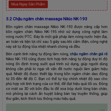
Mua Ngay Sản Phẩm
3.2 Chậu ngâm chân massage Nikio NK-193
Bồn ngâm chân massage Nikio NK-193 được nâng cấp hơn
bồn ngâm chân Nikio NK-195 nhờ sử dụng công nghệ làm
nóng nước PTC. Đây là một giải pháp làm nóng nước hiện đại,
an toàn và tiện lợi chỉ sau 5 giây sau khi cắm điện, công nghệ
này sẽ tự động tỏa nhiệt nhanh chóng và đều.
Bên cạnh tính năng tự động làm nóng,
chậu ngâm chân giá rẻ
Nikio NK-193 cũng được tích hợp tính năng tự động duy trì độ
nóng ổn định trong suốt quá trình sử dụng, giúp người dùng
không cần phải lo ngại về vấn đề nước nguội làm giảm hiệu
quả.
Nhiệt độ được thiết lập trong bồn ngâm chân dao động
từ 35 đến 48 độ C. Bạn có thể tự tùy chỉnh nhiệt độ sao cho
phù hợp với tình trạng của cơ thể, để đạt hiệu quả tối ưu.
Động
cơ mát xa 3D với bốn đầu bi để xoa bóp dưới lòng bàn chân,
mô phỏng lại cách ấn huyệt bằng bàn tay truyền thống, giúp
thư giãn, kích thích lưu thông máu hiệu quả.