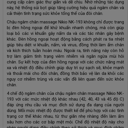
cung cấp cảm giác thư giãn và dễ chịu. Nhờ những tác dụng
này, hệ thống sủi bọt giúp tăng cường hiệu quả ngâm chân và
cải thiện tình trạng sức khỏe tổng thể của đôi chân.
Chậu ngâm chân massage Nikio NK-193 không chỉ được trang
bị đèn hồng ngoại để khử khuẩn nhanh chóng, mà còn giúp
loại bỏ các vi khuẩn gây nấm da và các tác nhân gây bệnh
khác. Đèn hồng ngoại hoạt động bằng cách phát ra tia nhiệt
giúp tiêu diệt vi khuẩn, nấm, và virus, đồng thời làm ấm chân
và kích thích tuần hoàn máu. Ngoài ra, tính năng này còn hỗ
trợ làm giảm tình trạng viêm nhiễm và ngăn ngừa mùi hôi
chân. Sự kết hợp của đèn hồng ngoại với các chức năng mát
xa và nhiệt độ điều chỉnh giúp duy trì sự sạch sẽ, khỏe mạnh
và thoải mái cho đôi chân, đồng thời bảo vệ làn da khỏi các
nguy cơ nhiễm trùng và các vấn đề liên quan đến sức khỏe
chân.
4 chế độ ngâm chân của chậu ngâm chân massage Nikio NK-
193 với các mức nhiệt độ khác nhau (42, 40, 43 và 45 độ C)
đáp ứng nhu cầu và mục đích sử dụng đa dạng của người
dùng. Mỗi mức nhiệt độ được thiết kế để phù hợp với các tình
trạng cơ thể khác nhau, từ thư giãn nhẹ nhàng đến làm ấm
sâu hơn cho các cơ bắp mệt mỏi. Chế độ nhiệt độ này cho
phép người dùng điều chỉnh theo sở thích và mục đích chăm