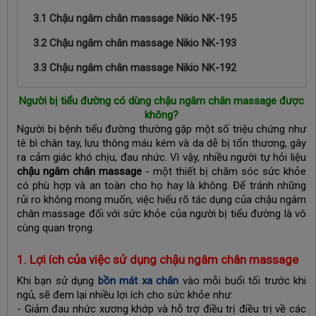
3.1 Chậu ngâm chân massage Nikio NK-195
3.2 Chậu ngâm chân massage Nikio NK-193
3.3 Chậu ngâm chân massage Nikio NK-192
Người bị tiểu đường có dùng chậu ngâm chân massage được
không?
Người bị bệnh tiểu đường thường gặp một số triệu chứng như
tê bì chân tay, lưu thông máu kém và da dễ bị tổn thương, gây
ra cảm giác khó chịu, đau nhức. Vì vậy, nhiều người tự hỏi liệu
chậu ngâm chân massage
- một thiết bị chăm sóc sức khỏe
có phù hợp và an toàn cho họ hay là không. Để tránh những
rủi ro không mong muốn, việc hiểu rõ tác dụng của chậu ngâm
chân massage đối với sức khỏe của người bị tiểu đường là vô
cùng quan trọng.
1. Lợi ích của việc sử dụng chậu ngâm chân massage
Khi bạn sử dụng
bồn mát xa chân
vào mỗi buổi tối trước khi
ngủ, sẽ đem lại nhiều lợi ích cho sức khỏe như:
- Giảm đau nhức xương khớp và hỗ trợ điều trị điều trị về các