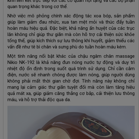
kinh liên kết trực tiếp với các cơ quan nội tạng và các bộ phận
quan trọng khác trong cơ thể.
Nhờ việc mô phỏng chính xác động tác xoa bóp, sản phẩm
giúp làm giảm đau nhức, xua tan mệt mỏi và thúc đẩy tuần
hoàn máu hiệu quả. Đặc biệt, khả năng ấn huyệt của các trục
lăn không chỉ giúp thư giãn mà còn hỗ trợ cải thiện sức khỏe
tổng thể, giúp kích thích sự lưu thông khí huyết, giảm thiểu các
vấn đề như tê bì chân và sưng phù do tuần hoàn máu kém.
Một tính năng nổi bật khác của chậu ngâm chân massage
Nikio NK-192 là khả năng đun nóng nước tự động và duy trì
nhiệt độ ổn định trong suốt quá trình sử dụng. Chỉ cần cắm
điện, nước sẽ nhanh chóng được làm nóng, giúp người dùng
không phải mất thời gian chờ đợi. Tính năng này không chỉ
mang lại cảm giác thư giãn tuyệt đối mà còn làm tăng hiệu
quả mát xa, giúp giảm căng thẳng cơ bắp, cải thiện lưu thông
máu, và hỗ trợ thải độc qua da.