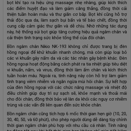
bọt khí tạo ra hiệu ứng massage nhẹ nhàng, giúp kích thích
các điểm huyệt đạo và làm giảm căng thẳng, đồng thời cải
thiện tuần hoàn máu và thư giãn cơ bắp. Bọt khí cũng hỗ trợ
thải độc qua da, làm sạch bụi bẩn và tế bào chết, đồng thời
cung cấp cảm giác thư giãn và dễ chịu. Nhờ những tác dụng
này, hệ thống sủi bọt giúp tăng cường hiệu quả ngâm chân và
cải thiện tình trạng sức khỏe tổng thể của đôi chân.
Bồn ngâm chân Nikio NK-193 không chỉ được trang bị đèn
hồng ngoại để khử khuẩn nhanh chóng, mà còn giúp loại bỏ
các vi khuẩn gây nấm da và các tác nhân gây bệnh khác. Đèn
hồng ngoại hoạt động bằng cách phát ra tia nhiệt giúp tiêu diệt
vi khuẩn, nấm, và virus, đồng thời làm ấm chân và kích thích
tuần hoàn máu. Ngoài ra, tính năng này còn hỗ trợ làm giảm
tình trạng viêm nhiễm và ngăn ngừa mùi hôi chân. Sự kết hợp
của đèn hồng ngoại với các chức năng massage và nhiệt độ
điều chỉnh giúp duy trì sự sạch sẽ, khỏe mạnh và thoải mái
cho đôi chân, đồng thời bảo vệ làn da khỏi các nguy cơ nhiễm
trùng và các vấn đề liên quan đến sức khỏe chân.
Bồn ngâm chân cũng tích hợp 6 mốc thời gian hẹn giờ (10, 20,
30, 40, 50, và 60 phút), cho phép người dùng dễ dàng tùy chỉnh
thời gian ngâm chân phù hợp với nhu cầu cá nhân. Tính năng