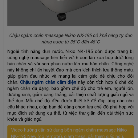
Chậu ngâm chân massage Nikio NK-195 có khả năng tự đun
nóng nước từ 35°C đến 48°C
Ngoài tính năng đun nước, Nikio NK-195 còn được trang bị
công nghệ massage tiên tiến với 6 con lăn xoa bóp dưới lòng
bàn chân và vòi sen phun nước lên mu bàn chân. Công nghệ
này không chỉ ấn huyệt đạo mà còn kích thích lưu thông máu,
giúp giảm đau nhức và mang lại cảm giác dễ chịu cho đôi
chân.
Chậu ngâm chân cắm điện
này còn tích hợp 6 chế độ
ngâm chân đa dạng, bao gồm chế độ cho trẻ em, người lớn,
dưỡng sinh, giảm căng thẳng, cải thiện chất lượng giấc ngủ và
thể dục. Mỗi chế độ đều được thiết kế để đáp ứng các nhu
cầu khác nhau, giúp bạn dễ dàng chọn lựa chế độ phù hợp với
mục đích sử dụng cụ thể, từ việc thư giãn đến cải thiện sức
khỏe và giấc ngủ.
Video hướng dẫn sử dụng bồn ngâm chân massage Nikio
NK-195 New (có remote), giảm tress, cải thiện giấc ngủ,