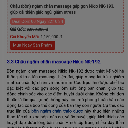
Chậu (bồn) ngâm chân massage gấp gọn Nikio NK-193,
giúp cải thiện giấc ngủ, giảm stress
Deal Còn:
00 Ngày 22:10:33
Giá Gốc:
2,090,000 đ
Giá Khuyến Mãi:
1,150,000 đ
Mua Ngay Sản Phẩm
3.3 Chậu ngâm chân massage Nikio NK-192
Bồn ngâm chân massage Nikio NK-192 được thiết kế với hệ
thống 4 trục lăn massage hiện đại, giúp mang lại trải nghiệm
mát xa chân tự nhiên và thoải mái. Các trục lăn được chế tác
đặc biệt với các gợn sóng ôm sát lòng bàn chân, giúp tác
động chính xác vào các điểm huyệt dưới chân. Không chỉ đơn
thuần là lăn qua lại, hệ thống này còn mô phỏng hoàn hảo các
động tác xoa bóp thủ công của bàn tay con người. Cụ thể, các
trục lăn của
bồn ngâm chân thảo dược
này thực hiện những
thao tác như xoa bóp, nắn cơ, và ấn huyệt, giúp kích thích các
huyệt đạo dưới lòng bàn chân – nơi tập trung nhiều dây thần