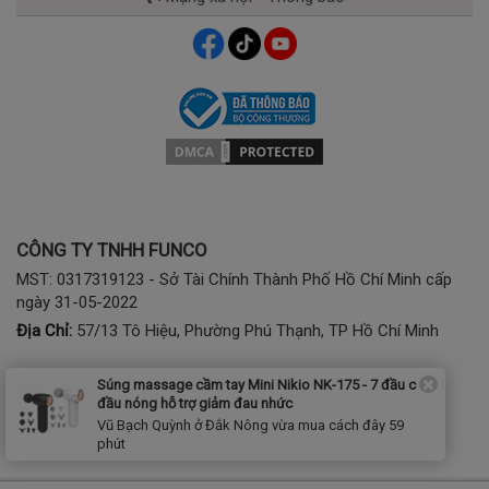
CÔNG TY TNHH FUNCO
MST: 0317319123 - Sở Tài Chính Thành Phố Hồ Chí Minh cấp
ngày 31-05-2022
Địa Chỉ:
57/13 Tô Hiệu, Phường Phú Thạnh, TP Hồ Chí Minh
Súng massage cầm tay Mini Nikio NK-175 - 7 đầu có
Mua hàng:
1900 2807 - (028) 7777 2807 (phím 1)
đầu nóng hỗ trợ giảm đau nhức
Bảo hành, kỹ thuật:
(028) 3974 2186; Tel/Zalo: 0941797286
Vũ Bạch Quỳnh ở Đắk Nông vừa mua cách đây 59
Khách Hàng Dự Án:
0368788855
phút