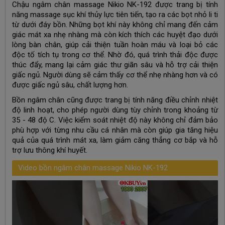
Chậu ngâm chân massage Nikio NK-192 được trang bị tính
năng massage sục khí thủy lực tiên tiến, tạo ra các bọt nhỏ li ti
từ dưới đáy bồn. Những bọt khí này không chỉ mang đến cảm
giác mát xa nhẹ nhàng mà còn kích thích các huyệt đạo dưới
lòng bàn chân, giúp cải thiện tuần hoàn máu và loại bỏ các
độc tố tích tụ trong cơ thể. Nhờ đó, quá trình thải độc được
thúc đẩy, mang lại cảm giác thư giãn sâu và hỗ trợ cải thiện
giấc ngủ. Người dùng sẽ cảm thấy cơ thể nhẹ nhàng hơn và có
được giấc ngủ sâu, chất lượng hơn.
Bồn ngâm chân cũng được trang bị tính năng điều chỉnh nhiệt
độ linh hoạt, cho phép người dùng tùy chỉnh trong khoảng từ
35 - 48 độ C. Việc kiểm soát nhiệt độ này không chỉ đảm bảo
phù hợp với từng nhu cầu cá nhân mà còn giúp gia tăng hiệu
quả của quá trình mát xa, làm giảm căng thẳng cơ bắp và hỗ
trợ lưu thông khí huyết.
Video bồn ngâm chân massage Nikio NK-192