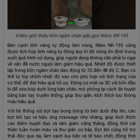
Video giới thiệu bồn ngâm chân gấp gọn Nikio NK-193
Bên cạnh tính năng tự động làm nóng, Nikio NK-193 cũng
được tích hợp tính năng tự động duy trì độ nóng ổn định trong
suốt quá trình sử dụng, giúp người dùng không cần phải lo ngại
về vấn đề nước nguội làm giảm hiệu quả.
Nhiệt độ được thiết
lập trong bồn ngâm chân dao động từ 35 đến 48 độ C. Bạn có
thể tự tùy chỉnh nhiệt độ sao cho phù hợp với tình trạng của
cơ thể, để đạt hiệu quả tối ưu.
Động cơ mát xa 3D với bốn đầu
bi để xoa bóp dưới lòng bàn chân, mô phỏng lại cách ấn huyệt
bằng bàn tay truyền thống, giúp thư giãn, kích thích lưu thông
máu hiệu quả.
Với hệ thống sủi bọt tạo bong bóng từ bên dưới đáy lên, các
bọt khí tạo ra hiệu ứng massage nhẹ nhàng, giúp kích thích
các điểm huyệt đạo và làm giảm căng thẳng, đồng thời cải
thiện tuần hoàn máu và thư giãn cơ bắp. Bọt khí cũng hỗ trợ
thải độc qua da, làm sạch bụi bẩn và tế bào chết, đồng thời