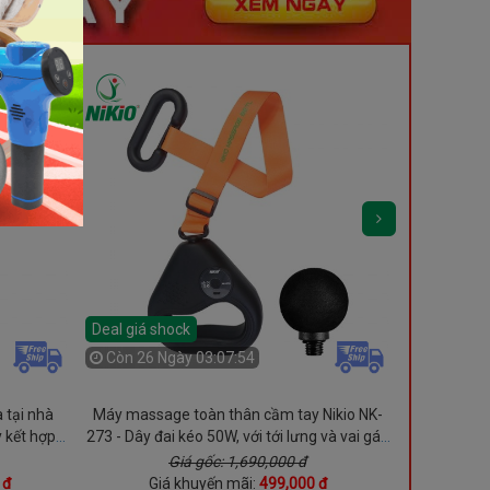
Deal giá shock
Deal giá s
Còn
26 Ngày 03:07:52
Còn
01 N
 tại nhà
Máy massage toàn thân cầm tay Nikio NK-
Máy massag
y kết hợp
273 - Dây đai kéo 50W, với tới lưng và vai gáy
N
 thân
dễ dàng
Giá gốc: 1,690,000 đ
 đ
Giá khuyến mãi:
499,000 đ
Gi