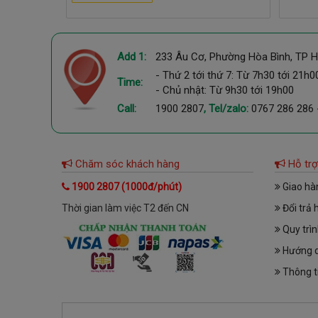
Add 1:
233 Âu Cơ, Phường Hòa Bình, TP H
- Thứ 2 tới thứ 7: Từ 7h30 tới 21h0
Time:
- Chủ nhật: Từ 9h30 tới 19h00
Call:
1900 2807
, Tel/zalo:
0767 286 286
Chăm sóc khách hàng
Hỗ trợ
1900 2807 (1000đ/phút)
Giao hà
Thời gian làm việc T2 đến CN
Đổi trả 
Quy trì
Hướng d
Thông ti