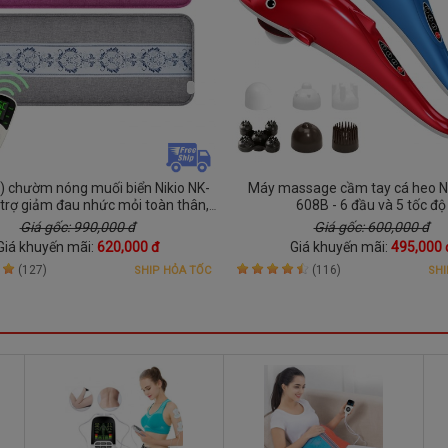
) chườm nóng muối biển Nikio NK-
Máy massage cầm tay cá heo Ni
 trợ giảm đau nhức mỏi toàn thân,
608B - 6 đầu và 5 tốc độ
m nóng hỗ trợ giảm đau bụng kinh
Giá gốc: 990,000 đ
Giá gốc: 600,000 đ
Giá khuyến mãi:
620,000 đ
Giá khuyến mãi:
495,000 
(127)
(116)
SHIP HỎA TỐC
SHI