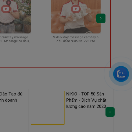
Video Máy massage cầm tay 6
Video review má
 massage
đầu đấm Nikio NK-272 Pro
vai gáy Nikio NK-
e da đầu
dân văn 
ân tóc chắc
 Đào Tạo đủ
NIKIO - TOP 50 Sản
inh doanh
Phẩm - Dịch Vụ chất
lượng cao năm 2020