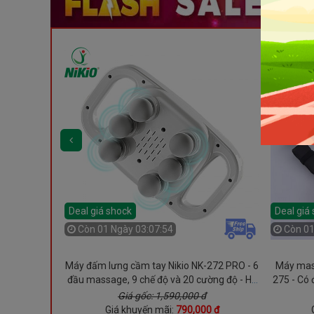
Deal giá shock
Deal giá
Còn
01 Ngày 03:07:52
Còn
01
ất khí trị
Máy đấm lưng cầm tay Nikio NK-272 PRO - 6
Máy mass
-187 - 2in1,
đầu massage, 9 chế độ và 20 cường độ - Hỗ
275 - Có 
g
trợ giảm đau nhức mỏi nhanh chóng
Giá gốc: 1,590,000 đ
00 đ
Giá khuyến mãi:
790,000 đ