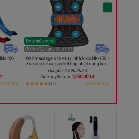
Deal giá shock
Còn
02 Ngày 03:07:51
kio NK-
Ghế massage ô tô và tại nhà Nikio NK-150 -
Dụng cụ ma
Xoa bóp cổ vai gáy kết hợp nhiệt nóng lưng
và rung toàn thân
Giá gốc: 2,290,000 đ
đ
Giá khuyến mãi:
1,250,000 đ
Gi
(10)
P HỎA TỐC
SHIP HỎA TỐC