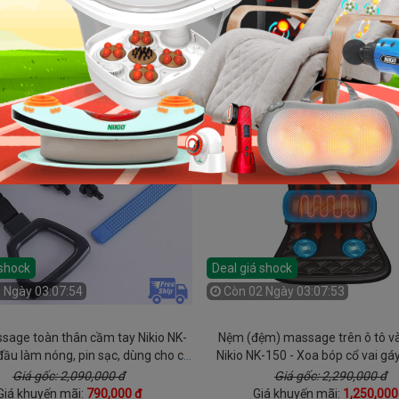
 shock
Deal giá shock
 Ngày 03:07:52
Còn
02 Ngày 03:07:51
age toàn thân cầm tay Nikio NK-
Nệm (đệm) massage trên ô tô và
đầu làm nóng, pin sạc, dùng cho cổ
Nikio NK-150 - Xoa bóp cổ vai gá
vai gáy và lưng
nhiệt nóng lưng và rung toàn
Giá gốc: 2,090,000 đ
Giá gốc: 2,290,000 đ
Giá khuyến mãi:
790,000 đ
Giá khuyến mãi:
1,250,000