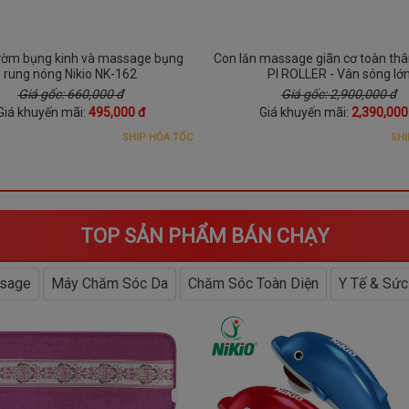
ườm bụng kinh và massage bụng
Con lăn massage giãn cơ toàn thâ
rung nóng Nikio NK-162
PI ROLLER - Vân sóng lớ
Giá gốc: 660,000 đ
Giá gốc: 2,900,000 đ
Giá khuyến mãi:
495,000 đ
Giá khuyến mãi:
2,390,000
SHIP HỎA TỐC
SHI
TOP SẢN PHẨM BÁN CHẠY
sage
Máy Chăm Sóc Da
Chăm Sóc Toàn Diện
Y Tế & Sức