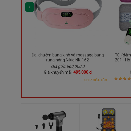
n cột sống
Đai chườm bụng kinh và massage bụng
Túi (đệm
au nhức lưng
rung nóng Nikio NK-162
201 - Hỗ
túi chườ
Giá gốc: 660,000 đ
00 đ
Giá khuyến mãi:
495,000 đ
SHIP HỎA TỐC
SHIP HỎA TỐC