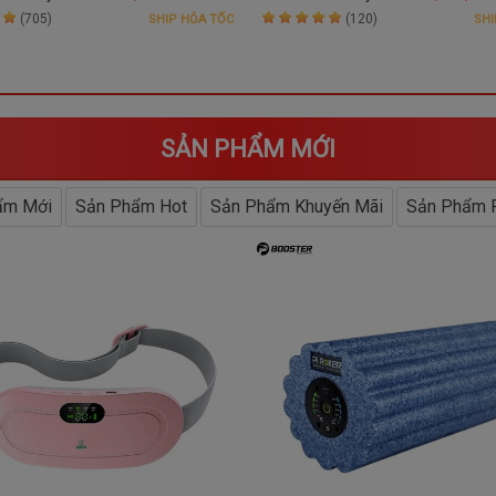
(705)
(120)
SHIP HỎA TỐC
SHI
SẢN PHẨM MỚI
ẩm Mới
Sản Phẩm Hot
Sản Phẩm Khuyến Mãi
Sản Phẩm F