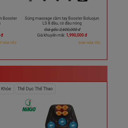
Deal giá s
Còn
01 N
n Booster
Súng massage cầm tay Booster Boluojun
Máy massag
n
LS 8 đầu, có đầu nóng
N
Giá gốc: 2,600,000 đ
 đ
Giá khuyến mãi:
1,990,000 đ
Gi
P HỎA TỐC
SHIP HỎA TỐC
 Khỏe
Thể Dục Thể Thao