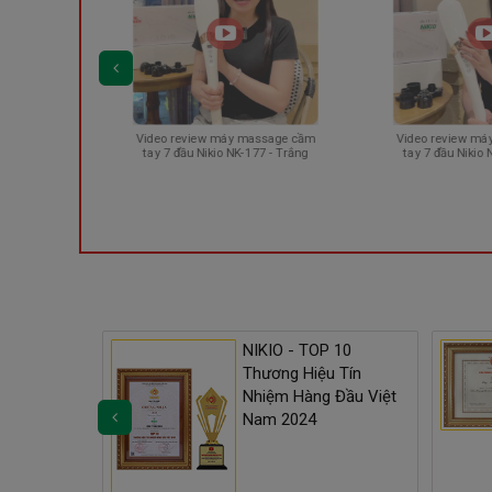
Video review máy massage 
Video review máy massage cầm
tay 7 đầu Nikio NK-177 - Tr
tay 7 đầu Nikio NK-177 - Trắng
 Phẩm Tin
NIKIO - TOP 10
Lượng Cao
Thương Hiệu Tín
Nhiệm Hàng Đầu Việt
Nam 2024