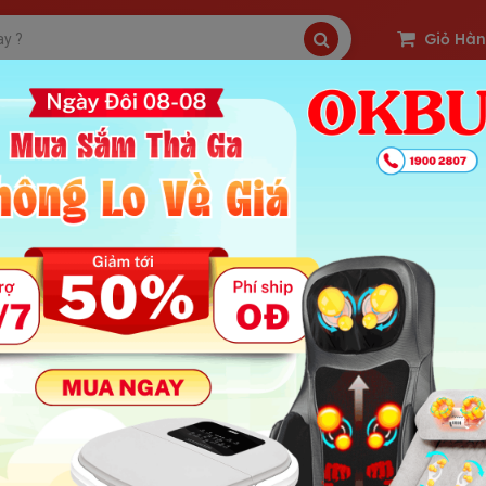
Giỏ Hà
|
|
|
|
Thanh Lý
Nhu Cầu
Quà Tặng