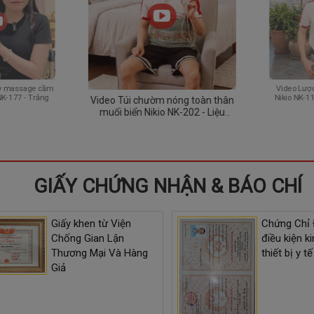
cầm
Video Túi chườm nóng toàn thân
Video Lược cầm tay
ắng
muối biển Nikio NK-202 - Liệu
Nikio NK-112- Massag
pháp làm ấm, thư giãn cơ thể mỗi
thư giãn, kích thích ch
ngày
khỏe
GIẤY CHỨNG NHẬN & BÁO CHÍ
Giấy khen từ Viện
Chứng Chỉ
Chống Gian Lận
điều kiện k
Thương Mại Và Hàng
thiết bị y tế
Giả