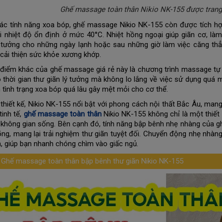
Ghế massage toàn thân Nikio NK-155 được trang 
ác tính năng xoa bóp, ghế massage Nikio NK-155 còn được tích h
ới nhiệt độ ổn định ở mức 40°C. Nhiệt hồng ngoại giúp giãn cơ, làm
 tưởng cho những ngày lạnh hoặc sau những giờ làm việc căng thẳn
cải thiện sức khỏe xương khớp.
điểm khác của ghế massage giá rẻ này là chương trình massage tự 
 thời gian thư giãn lý tưởng mà không lo lắng về việc sử dụng quá 
h tình trạng xoa bóp quá lâu gây mệt mỏi cho cơ thể.
thiết kế, Nikio NK-155 nổi bật với phong cách nội thất Bắc Âu, mang 
tinh tế,
ghế massage toàn thân
Nikio NK-155 không chỉ là một thiế
không gian sống. Bên cạnh đó, tính năng bập bênh nhẹ nhàng của 
õng, mang lại trải nghiệm thư giãn tuyệt đối. Chuyển động nhẹ nhàng
n, giúp bạn nhanh chóng chìm vào giấc ngủ.
 Ghế massage toàn thân bập bênh thư giãn Nikio NK-155