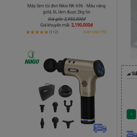
Máy làm tỏi đen Nikio NK-696 - Màu vàng
gold, 6L làm được 2kg tỏi
Giá gốc: 2,950,000đ
Giá khuyến mãi:
2,190,000đ
(112)
SHIP HỎA TỐC
Sả
DEAL
Còn
01 Ngày 19:55:03
DEAL