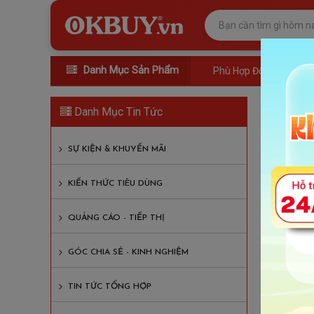
Danh Mục Sản Phẩm
Phù Hợp Đối Tượng
Các 
Danh Mục Tin Tức
Lượt xem
SỰ KIỆN & KHUYẾN MÃI
Nội D
KIẾN THỨC TIÊU DÙNG
1. Ghế
QUẢNG CÁO - TIẾP THỊ
2. Ghế
GÓC CHIA SẺ - KINH NGHIỆM
3. Ghế
TIN TỨC TỔNG HỢP
Việc sở