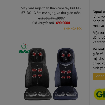
Máy massage toàn thân cầm tay Puli PL-
Ngoài c
671DC - Giảm mỡ bụng, và thư giãn toàn
lưng, v
thân
Giá gốc: 990,000đ
pháp lý
Giá khuyến mãi:
690,000đ
máu và 
SHIP HỎA TỐC
Một ưu 
dùng có
và trán
Về mặt 
giản và 
mỹ cho 
chiếc v
bình yê
Video