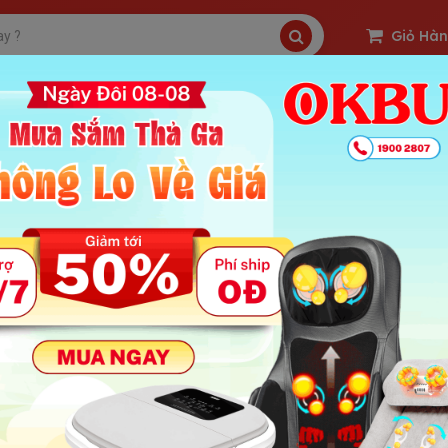
Giỏ Hà
SP Freeship
Sản Phẩm Hot
OKBUY Deal
loại ghế massage giá rẻ dưới 5 triệu đáng sở hữu năm 2
 : 1999 | Ngày Đăng Tin: 05-10-2024
ung Chính Bài
 massage toàn thân giá rẻ Nikio NK-155
 massage toàn thân cao cấp Nikio NK-181
 massage giá rẻ dưới 5 triệu Aiveisi AVS-P9
Các loại ghế massage giá rẻ dưới 5 triệu đá
 hữu một chiếc ghế massage tại nhà không chỉ mang lại sự thoải m