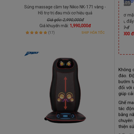
:55:03
Còn
01 Ngày 19:55:03
Súng massage cầm tay Nikio NK-171 vàng -
Hỗ trợ trị đau mỏi cơ hiệu quả
ặt, nâng
Chậu (bồn) ngâm chân
Máy massage nâng cơ mặt
Giá gốc: 2,990,000đ
ikio ...
massage gấp gọn Nikio NK-
đẩy mụn cám, bụi bẩn, đẩy.
Giá khuyến mãi:
1,990,000đ
00 đ
193,...
Giá gốc: 1,090,000 đ
(17)
SHIP HỎA TỐC
9,000 đ
Giá gốc: 2,090,000 đ
Giá khuyến mãi:
790,000 đ
Giá khuyến mãi:
1,150,000 đ
Không c
đáo. Độ
bướm tạ
đối với
giúp cải
Ghế mas
tác độn
bằng nă
chuyên 
thiện s