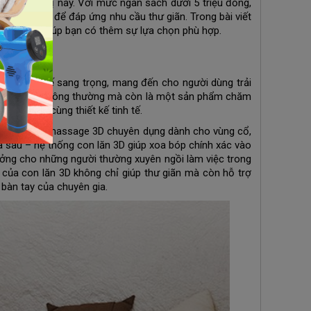
 cho thiết bị này. Với mức ngân sách dưới 5 triệu đồng,
g cần thiết để đáp ứng nhu cầu thư giãn. Trong bài viết
ăm 2025, giúp bạn có thêm sự lựa chọn phù hợp.
 và thiết kế sang trọng, mang đến cho người dùng trải
 bị massage thông thường mà còn là một sản phẩm chăm
tiên tiến cùng thiết kế tinh tế.
ống con lăn massage 3D chuyên dụng dành cho vùng cổ,
 và sâu – hệ thống con lăn 3D giúp xoa bóp chính xác vào
ưởng cho những người thường xuyên ngồi làm việc trong
 của con lăn 3D không chỉ giúp thư giãn mà còn hỗ trợ
bàn tay của chuyên gia.