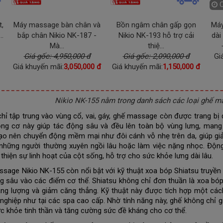
,
Máy massage bàn chân và
Bồn ngâm chân gấp gọn
Máy
..
bắp chân Nikio NK-187 -
Nikio NK-193 hỗ trợ cải
dài
Mà...
thiệ...
Giá gốc: 4,950,000 đ
Giá gốc: 2,090,000 đ
Gi
Giá khuyến mãi:
3,050,000 đ
Giá khuyến mãi:
1,150,000 đ
Nikio NK-155 nằm trong danh sách các loại ghế mas
hỉ tập trung vào vùng cổ, vai, gáy, ghế massage còn được trang bị
ng cơ này giúp tác động sâu và đều lên toàn bộ vùng lưng, mang 
o nên chuyển động mềm mại như đôi cánh vỗ nhẹ trên da, giúp gi
 những người thường xuyên ngồi lâu hoặc làm việc nặng nhọc. Độn
 thiện sự linh hoạt của cột sống, hỗ trợ cho sức khỏe lưng dài lâu.
sage Nikio NK-155 còn nổi bật với kỹ thuật xoa bóp Shiatsu truyền 
g sâu vào các điểm cơ thể. Shiatsu không chỉ đơn thuần là xoa bóp
ng lượng và giảm căng thẳng. Kỹ thuật này được tích hợp một cách
nghiệp như tại các spa cao cấp. Nhờ tính năng này, ghế không chỉ
ức khỏe tinh thần và tăng cường sức đề kháng cho cơ thể.