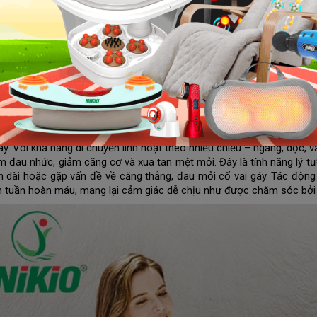
ng thẳng. Tuy nhiên, không phải ai cũng có thể đầu tư một khoản lớn
nhiều lựa chọn ghế massage chất lượng, tích hợp đầy đủ các tính năn
BUY.VN sẽ giới thiệu
các loại ghế massage giá rẻ
đáng sở hữu nhất n
 massage toàn thân giá rẻ Nikio NK-155
ssage Nikio
NK-155 là sự kết hợp hoàn hảo giữa công nghệ hiện đại
massage toàn diện và thư giãn tối ưu. Đây không chỉ là một thiết
 khỏe cao cấp, đáp ứng mọi nhu cầu của người dùng với các tính năng 
ng những tính năng nổi bật của ghế massage Nikio NK-155 là hệ th
gáy. Với khả năng di chuyển linh hoạt theo nhiều chiều – ngang, dọc,
m đau nhức, giảm căng cơ và xua tan mệt mỏi. Đây là tính năng lý t
an dài hoặc gặp vấn đề về căng thẳng, đau mỏi cổ vai gáy. Tác động
ện tuần hoàn máu, mang lại cảm giác dễ chịu như được chăm sóc bởi 