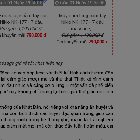
Còn
01 Ngày 19:55:03
Còn
01 Ngày 19:55:03
Còn
01 
 massage cầm tay cán
Máy đấm lưng cầm tay
Máy massag
 Nikio NK-177 - 7 đầu, ...
Nikio NK-177 - 7 đầu
Nikio NK-17
Giá gốc: 1,190,000 đ
massage,...
Giá gốc
á khuyến mãi:
790,000 đ
Giá gốc: 1,190,000 đ
Giá khuyến
Giá khuyến mãi:
790,000 đ
sage giá rẻ tốt nhất hiện nay
 động cơ xoa bóp lưng với thiết kế hình cánh bướm độc
lại cảm giác mượt mà và thư thái. Thiết kế hình cánh
ảm đau nhức và căng cơ ở lưng – một vấn đề phổ biến
g cơ này không chỉ mang lại hiệu quả thư giãn mà còn
thống của Nhật Bản, nổi tiếng với khả năng ấn huyệt và
 mà còn kích thích các huyệt đạo quan trọng, giúp cân
 thông minh trong hệ thống ghế, mang lại trải nghiệm
 giúp giảm mệt mỏi mà còn thúc đẩy tuần hoàn máu, cải