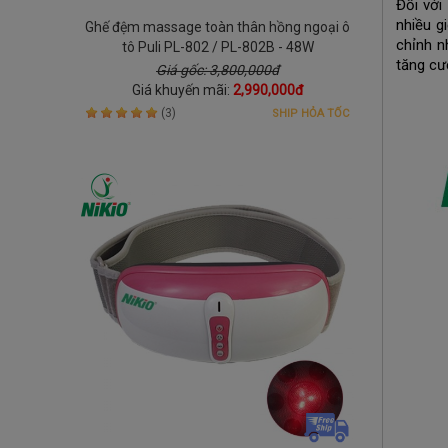
Đối với
nhiều g
Ghế đệm massage toàn thân hồng ngoại ô
chỉnh n
tô Puli PL-802 / PL-802B - 48W
tăng cư
Giá gốc: 3,800,000đ
Giá khuyến mãi:
2,990,000đ
(3)
SHIP HỎA TỐC