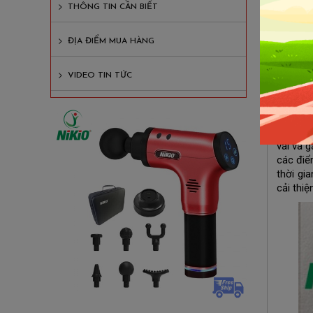
việc că
THÔNG TIN CẦN BIẾT
vẫn có 
này, OK
ĐỊA ĐIỂM MUA HÀNG
1. Ghế
VIDEO TIN TỨC
Ghế ma
nghiệm 
sóc sức
Một tro
vai và 
các điể
thời gi
cải thi