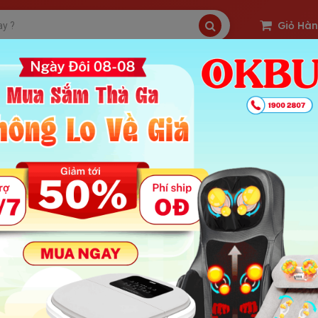
Giỏ Hà
SP Freeship
Sản Phẩm Hot
OKBUY Deal
 mua ghế massage giá rẻ hay ghế massage cao cấp?
 : 2539 | Ngày Đăng Tin: 05-05-2021
ung Chính Bài
a ghế massage giá rẻ hay ghế massage cao cấp?
hế massage có mấy loại?
.1 Ghế massage giá rẻ
.2 Ghế massage cao cấp
Nên mua ghế massage giá rẻ hay ghế massage cao cấp?