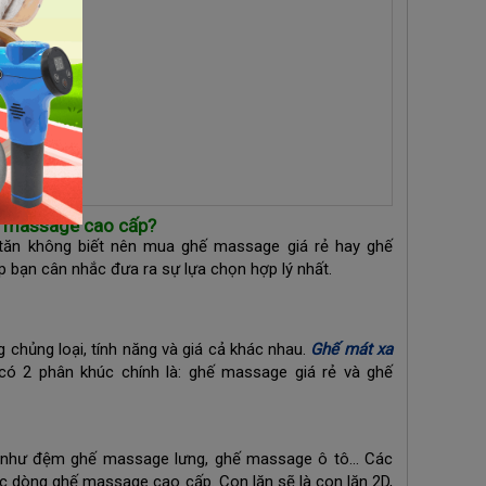
ế massage cao cấp?
tăn không biết nên mua ghế massage giá rẻ hay ghế
p bạn cân nhắc đưa ra sự lựa chọn hợp lý nhất.
chủng loại, tính năng và giá cả khác nhau.
Ghế mát xa
có 2 phân khúc chính là: ghế massage giá rẻ và ghế
ận như đệm ghế massage lưng, ghế massage ô tô… Các
c dòng ghế massage cao cấp. Con lăn sẽ là con lăn 2D,