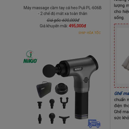
lượng m
Máy massage cầm tay cá heo Puli PL-606B
cho hiệ
- 2 chế độ mát xa toàn thân
sống.
Giá gốc: 600,000đ
Giá khuyến mãi:
495,000đ
SHIP HỎA TỐC
Ghế ma
chuẩn n
điện th
Ghế mas
sức khỏ