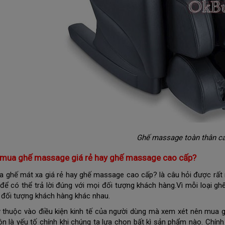
Ghế massage toàn thân c
 mua ghế massage giá rẻ hay ghế massage cao cấp?
 ghế mát xa giá rẻ hay ghế massage cao cấp? là câu hỏi được rất n
 để có thể trả lời đúng với mọi đối tượng khách hàng.Vì mỗi loại 
 đối tượng khách hàng khác nhau.
y thuộc vào điều kiện kinh tế của người dùng mà xem xét nên mua
ôn là yếu tố chính khi chúng ta lựa chọn bất kì sản phẩm nào. Chính 