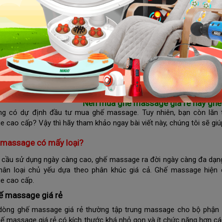
hế massage loại nào tốt?
.1 Ghế massage toàn thân cao cấp Beurer MC5000
.2 Ghế massage cao cấp Beurer MC3800
.3 Ghế massage lưng cổ vai gáy Nikio NK-181
.4 Ghế massage lưng cổ vai gáy Nikio NK-180
Nên mua ghế massage giá rẻ hay gh
ng có dự định đầu tư mua ghế massage. Tuy nhiên, bạn còn lăn 
 cao cấp? Vậy thì hãy tham khảo ngay bài viết này, chúng tôi sẽ giú
 massage có mấy loại?
 cầu sử dụng ngày càng cao, ghế massage ra đời ngày càng đa dạng 
ân loại chủ yếu dựa theo phân khúc giá cả. Ghế massage hiện 
e cao cấp.
ế massage giá rẻ
dòng ghế massage giá rẻ thường tập trung massage cho bộ ph
ế massage giá rẻ có kích thước khá nhỏ gọn và ít chức năng hơn cá