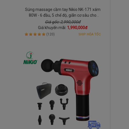
Súng massage cầm tay Nikio NK-171 xám
80W - 6 đầu, 5 chế độ, giãn cơ sâu cho
người hay vận động
Giá gốc: 2,990,000đ
Giá khuyến mãi:
1,990,000đ
(120)
SHIP HỎA TỐC