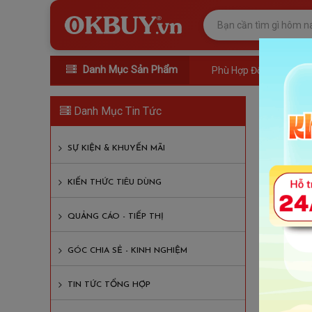
Danh Mục Sản Phẩm
Phù Hợp Đối Tượng
Nên
Danh Mục Tin Tức
Lượt xem
SỰ KIỆN & KHUYẾN MÃI
Nội D
KIẾN THỨC TIÊU DÙNG
Nên mu
QUẢNG CÁO - TIẾP THỊ
1. G
GÓC CHIA SẺ - KINH NGHIỆM
1
1
TIN TỨC TỔNG HỢP
2. 