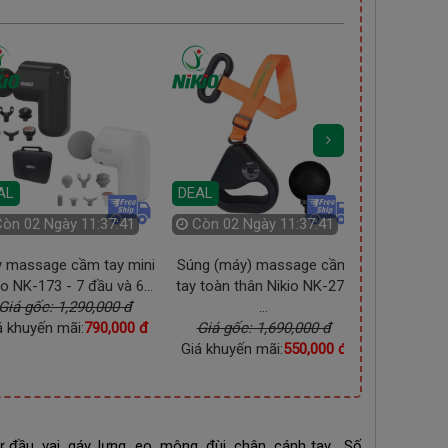
DEAL
Còn
03 Ngày 11:37:39
L
DEAL
òn
02 Ngày 11:37:40
Còn
02 Ng
 (máy) massage cầm
Máy massage mắt
Máy massage
toàn thân Nikio NK-273
bluetooth Nikio NK-116 -
tạo cằm Vline
...
Hỗ trợ gi...
Giá gốc: 
iá gốc: 1,690,000 đ
Giá gốc: 1,990,000 đ
Giá khuyến 
khuyến mãi:
550,000 đ
Giá khuyến mãi:
1,250,000 đ
u, vai, gáy, lưng, eo, mông, đùi, chân, cánh tay… Số