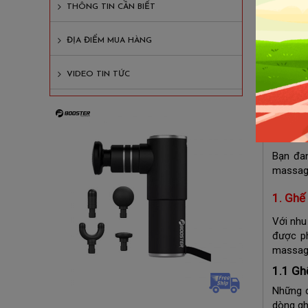
THÔNG TIN CẦN BIẾT
3. G
3
ĐỊA ĐIỂM MUA HÀNG
3
VIDEO TIN TỨC
3
3
Bạn đa
massage
1. Ghế
Với nhu
được ph
massag
1.1 Gh
Những 
dòng gh