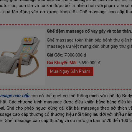
otor lớn, con lăn và túi khí được bố trí nhiều hơn với phạm vi hoạ
u quả tác động vào cơ xương khớp tốt. Ghế massage cao cấp thườ
Ghế đệm massage cổ vay gáy và toàn thân, 
Ghế massage toàn thân bập bênh thư giãn Ni
massage ưu việt mang đến phút giây thư giã
Giá Gốc:
7,900,000 đ
Giá Khuyến Mãi:
6,690,000 đ
Mua Ngay Sản Phẩm
ssage cao cấp
còn có thể quét cơ thể thông minh với chế độ Body
hất. Các chương trình massage được điều khiển bằng bảng điều khiển
oại. Ghế cho phép người dùng cài đặt bài massage theo sở thích và
sage cao cấp thường có thương hiệu nổi tiếng lâu đời với nhiều năm
e. Ghế massage cao cấp thường và có mức giá bán từ 20 đến 100 tr