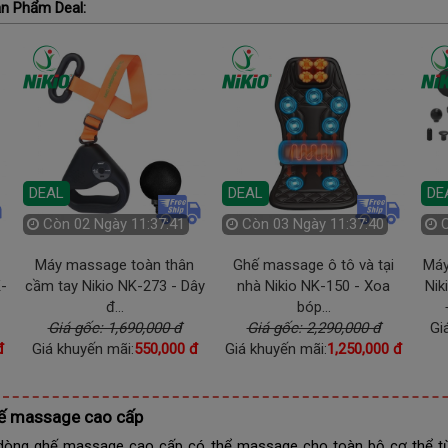
n Phẩm Deal:
DEAL
DEAL
DEA
Còn
03 Ngày 11:37:39
Còn
02 Ngày 11:37:40
C
Ghế massage ô tô và tại
Máy massage cầm tay mini
Súng
nhà Nikio NK-150 - Xoa
Nikio NK-173 - 7 đầu và 6...
tay 
bóp...
Giá gốc: 1,290,000 đ
Giá gốc: 2,290,000 đ
Giá khuyến mãi:
790,000 đ
G
Giá khuyến mãi:
1,250,000 đ
Giá 
ế massage cao cấp
òng ghế massage cao cấp có thể massage cho toàn bộ cơ thể từ đầ