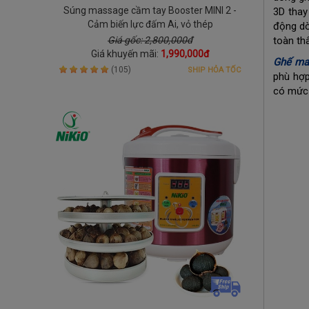
Súng massage cầm tay Booster MINI 2 -
3D thay
Cảm biến lực đấm Ai, vỏ thép
động dò
Giá gốc: 2,800,000đ
toàn th
Giá khuyến mãi:
1,990,000đ
Ghế ma
(105)
SHIP HỎA TỐC
phù hợp
có mức 