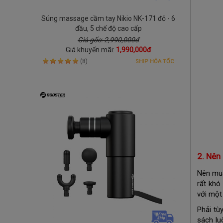
Súng massage cầm tay Nikio NK-171 đỏ - 6
đầu, 5 chế độ cao cấp
Giá gốc: 2,990,000đ
Giá khuyến mãi:
1,990,000đ
(8)
SHIP HỎA TỐC
2. Nên
Nên mua
rất khó
với một
Phải tù
sách lu