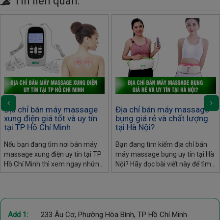
Tin liên quan:
Địa chỉ bán máy massage
Địa chỉ bán máy massage
xung điện giá tốt và uy tín
bụng giá rẻ và chất lượng
tại TP Hồ Chí Minh
tại Hà Nội?
Nếu bạn đang tìm nơi bán máy
Bạn đang tìm kiếm địa chỉ bán
massage xung điện uy tín tại TP
máy massage bụng uy tín tại Hà
Hồ Chí Minh thì xem ngay những
Nội? Hãy đọc bài viết này để tìm
địa điểm được gợi ý trong bài viết
hiểu thêm về nơi bạn có thể mua
này nhé!
được sản phẩm chất lượng và
giá cả hợp lý.
Add 1:
233 Âu Cơ, Phường Hòa Bình, TP Hồ Chí Minh