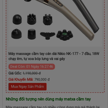
Máy massage cầm tay cán dài Nikio NK-177 - 7 đầu, 18W
chạy êm, tự xoa bóp lưng và vai gáy
Deal Còn:
01 Ngày 16:27:46
Giá Gốc:
1,190,000 đ
Giá Khuyến Mãi:
790,000 đ
Mua Ngay Sản Phẩm
Những đối tượng nên dùng máy matxa cầm tay
Máy massage cầm tay có nhiều công dụng mà giá thành lại