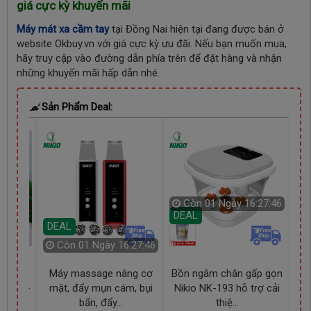
giá cực kỳ khuyến mãi
Máy mát xa cầm tay
tại Đồng Nai hiện tại đang được bán ở
website Okbuy.vn với giá cực kỳ ưu đãi. Nếu bạn muốn mua,
hãy truy cập vào đường dẫn phía trên để đặt hàng và nhận
những khuyến mãi hấp dẫn nhé.
Sản Phẩm Deal:
6:27:45
Còn
01 Ngày 16:27:46
DEAL
D
DEAL
Còn
01 Ngày 16:27:46
mắt
Máy massage nâng cơ
Bồn ngâm chân gấp gọn
M
K-116 -
mặt, đẩy mụn cám, bụi
Nikio NK-193 hỗ trợ cải
đa
bẩn, đẩy...
thiệ...