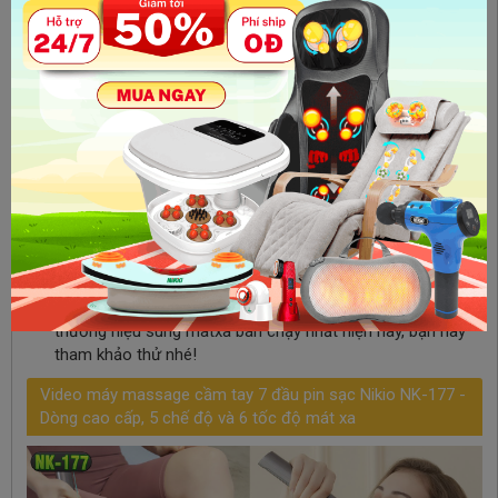
cũng nên biết thêm về chế độ rung của máy mà chọn
công suất cho phù hợp vì nếu không đủ mạnh sẽ mang lại
không cao.
Chọn mua ở những nơi uy tín, bảo hành đầy đủ:
Bạn hãy
cẩn thận với những chỗ giá rẻ vì rất có thể đó là hàng kém
chất lượng. Tuy nhiên, không phải chỗ nào cũng vậy. Tốt
nhất là nên chọn mua ở những cửa hàng uy tín, đầy đủ
nguồn gốc xuất xứ vì khi có lỗi từ nhà sản xuất, bạn sẽ
được bảo hành và dễ đổi trả.
Lựa chọn máy có giá thành vừa phải:
Không phải máy mát
xa massage cầm tay giá cao cũng là tốt nhất cho bạn. Bạn
hãy lựa chọn những chiếc máy vừa đủ khả năng mà giá
thành lại hợp với tài chính của mình. Súng massage
Booster, súng massage Puli, súng massage Nikio là 3
thương hiệu súng matxa bán chạy nhất hiện nay, bạn hãy
tham khảo thử nhé!
Video máy massage cầm tay 7 đầu pin sạc Nikio NK-177 -
Dòng cao cấp, 5 chế độ và 6 tốc độ mát xa