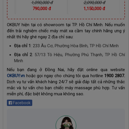
đ
1,090,000 đ
2,090,000 đ
đ
790,000 đ
1,150,000 đ
OKBUY hiện tại có showroom tại TP. Hồ Chí Minh. Nếu muốn
đến trải nghiệm chiếc máy mát xa cầm tay chính hãng ưng ý
nhất thì hãy ghé ngay 2 địa chỉ sau:
Địa chỉ 1
:
233 Âu Cơ, Phường Hòa Bình, TP Hồ Chí Minh
Địa chỉ 2
:
57/13 Tô Hiệu, Phường Phú Thạnh, TP Hồ Chí
Minh
Nếu bạn đang ở Đồng Nai, hãy đặt online qua website
OKBUY.vn
hoặc gọi ngay cho chúng tôi qua hotline
1900
2807.
Dịch vụ tư vấn khách hàng 24/7 sẽ giải đáp tất cả những thắc
mắc và tư vấn cho bạn chiếc máy massage phù hợp. Tư vấn
miễn phí, đặc biệt không mua không sao.
Facebook