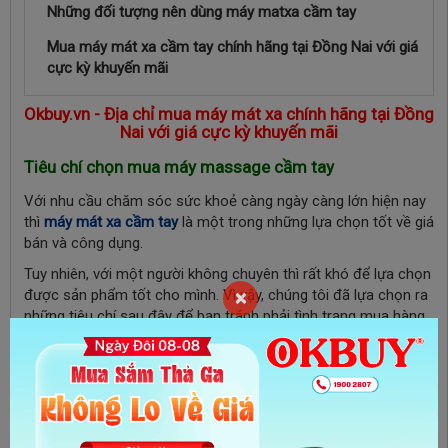
Những đối tượng nên dùng máy matxa cầm tay
Mua máy mát xa cầm tay chính hãng tại Đồng Nai với giá
cực kỳ khuyến mãi
Okbuy.vn - Địa chỉ mua máy mát xa chính hãng tại Đồng
Nai với giá cực kỳ khuyến mãi
Tiêu chí chọn mua máy massage cầm tay
Với nhu cầu chăm sóc sức khoẻ càng ngày càng lớn hiện nay
thì
máy mát xa cầm tay
là một trong những lựa chọn tốt về giá
bán và công dụng.
Tuy nhiên, với một người không chuyên thì rất khó để lựa chọn
×
được sản phẩm tốt cho mình. Vì vậy, chúng tôi đã lựa chọn ra
những tiêu chí sau đây để bạn tránh phải tình trạng mua hàng
kém chất lượng:
Chọn công suất phù hợp với nhu cầu:
Công suất là một
trong những lựa chọn quan trọng khi mua máy mát xa
massage cầm tay. Công suất thông thường sẽ dao động
từ 40-60W là mức hoạt động vừa phải, tiết kiệm pin. Bạn