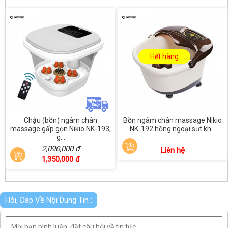
Hết hàng
Chậu (bồn) ngâm chân
Bồn ngâm chân massage Nikio
massage gấp gọn Nikio NK-193,
NK-192 hồng ngoại sụt kh...
g...
2,090,000 đ
Liên hệ
1,350,000 đ
Hỏi, Đáp Về Nội Dung Tin :