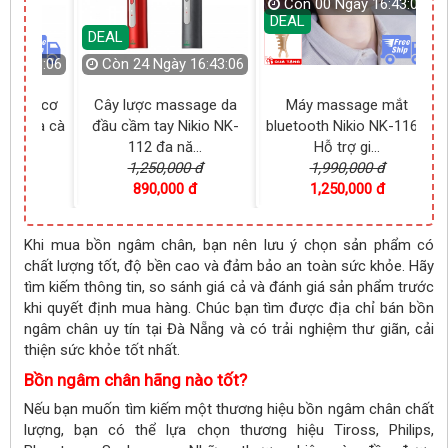
Còn
00 Ngày 16:43:04
DEAL
DEAL
 16:43:05
Còn
24 Ngày 16:43:05
 nâng cơ
Cây lược massage da
Máy massage mắt
line và cà
đầu cầm tay Nikio NK-
bluetooth Nikio NK-116 -
.
112 đa nă...
Hỗ trợ gi...
00 đ
1,250,000 đ
1,990,000 đ
0 đ
890,000 đ
1,250,000 đ
Khi mua bồn ngâm chân, bạn nên lưu ý chọn sản phẩm có
chất lượng tốt, độ bền cao và đảm bảo an toàn sức khỏe. Hãy
tìm kiếm thông tin, so sánh giá cả và đánh giá sản phẩm trước
khi quyết định mua hàng. Chúc bạn tìm được địa chỉ bán bồn
ngâm chân uy tín tại Đà Nẵng và có trải nghiệm thư giãn, cải
thiện sức khỏe tốt nhất.
Bồn ngâm chân hãng nào tốt?
Nếu bạn muốn tìm kiếm một thương hiệu bồn ngâm chân chất
lượng, bạn có thể lựa chọn thương hiệu Tiross, Philips,