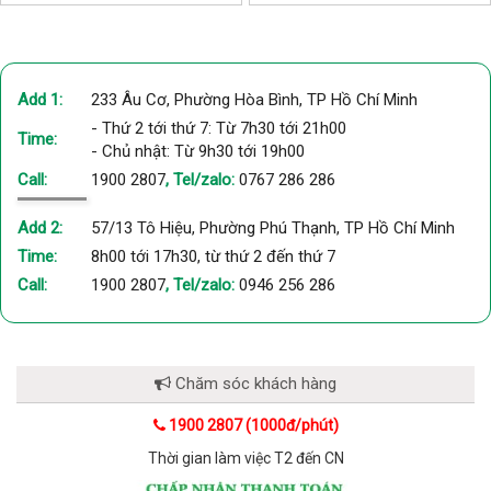
địa điểm được gợi ý trong bài viết
hiểu thêm về nơi bạn có thể mua
này nhé!
được sản phẩm chất lượng và
giá cả hợp lý.
Add 1:
233 Âu Cơ, Phường Hòa Bình, TP Hồ Chí Minh
- Thứ 2 tới thứ 7: Từ 7h30 tới 21h00
Time:
- Chủ nhật: Từ 9h30 tới 19h00
Call:
1900 2807
, Tel/zalo:
0767 286 286
Add 2:
57/13 Tô Hiệu, Phường Phú Thạnh, TP Hồ Chí Minh
Time:
8h00 tới 17h30, từ thứ 2 đến thứ 7
Call:
1900 2807
, Tel/zalo:
0946 256 286
Chăm sóc khách hàng
1900 2807 (1000đ/phút)
Thời gian làm việc T2 đến CN