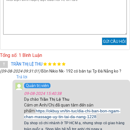
Tổng số: 1 Bình Luận
TRẦN THỊ LỆ THU
T
(09-08-2024 09:31:01)
Bồn Nikio Nk- 192 có bán tại Tp Đà Nẵng ko ?
Trả lời
Quản trị viên
09-08-2024 15:40:38
Dạ chào
Trần Thị Lệ Thu
Cám ơn Anh/Chị đã quan tâm đến sản
phẩm
https://okbuy.vn/tin-tuc/dia-chi-ban-bon-ngam-
chan-massage-uy-tin-tai-da-nang-1228
Dạ shop có chi nhánh ở TP HCM ạ, nhưng shop có giao hàng
toàn quốc ạ. Shop liên hệ hỗ trợ anh/ chị ngay ạ