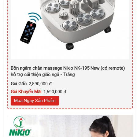
Bồn ngâm chân massage Nikio NK-195 New (có remote)
hỗ trợ cải thiện giấc ngủ - Trắng
Giá Gốc:
2,890,000 đ
Giá Khuyến Mãi:
1,690,000 đ
Mua Ngay Sản Phẩm