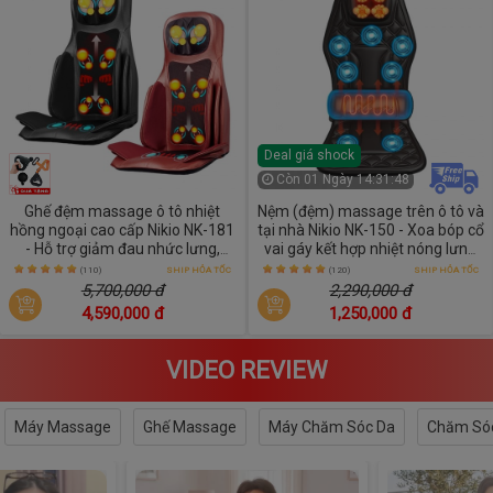
Deal giá shock
Còn
01 Ngày 14:31:47
Ghế đệm massage ô tô nhiệt
Nệm (đệm) massage trên ô tô và
hồng ngoại cao cấp Nikio NK-181
tại nhà Nikio NK-150 - Xoa bóp cổ
- Hỗ trợ giảm đau nhức lưng,
vai gáy kết hợp nhiệt nóng lưng
mông, cổ vai gáy
và rung toàn thân
(110)
SHIP HỎA TỐC
(120)
SHIP HỎA TỐC
5,700,000 đ
2,290,000 đ
4,590,000 đ
1,250,000 đ
VIDEO REVIEW
Máy Massage
Ghế Massage
Máy Chăm Sóc Da
Chăm Sóc