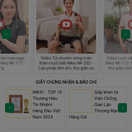
 máy massage
Video Túi chườm nóng toàn
Video Lược c
Nikio NK-177 -
thân muối biển Nikio NK-202 -
Nikio NK-112-
ng
Liệu pháp làm ấm, thư giãn cơ
thư giãn, kíc
thể mỗi ngày
chắ
GIẤY CHỨNG NHẬN & BÁO CHÍ
NIKIO - TOP 10
Giấy khen từ
g
Thương Hiệu
Viện Chống
Tín Nhiệm
Gian Lận
Hàng Đầu Việt
Thương Mại Và Hàng Giả
Nam 2024