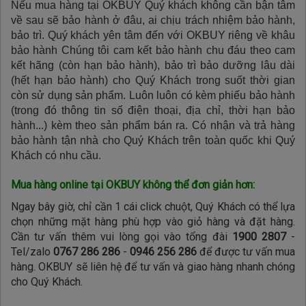
Nếu mua hàng tại OKBUY Quý khách không cần bận tâm
về sau sẽ bảo hành ở đâu, ai chịu trách nhiệm bảo hành,
bảo trì. Quý khách yên tâm đến với OKBUY riêng về khâu
bảo hành Chúng tôi cam kết bảo hành chu đáu theo cam
kết hãng (còn hạn bảo hành), bảo trì bảo dưỡng lâu dài
(hết hạn bảo hành) cho Quý Khách trong suốt thời gian
còn sử dụng sản phẩm. Luôn luôn có kèm phiếu bảo hành
(trong đó thông tin số điện thoại, địa chỉ, thời hạn bảo
hành...) kèm theo sản phẩm bán ra. Có nhận và trả hàng
bảo hành tận nhà cho Quý Khách trên toàn quốc khi Quý
Khách có nhu cầu.
Mua hàng online tại OKBUY không thể đơn giản hơn:
Ngay bây giờ, chỉ cần 1 cái click chuột, Quý Khách có thể lựa
chọn những mặt hàng phù hợp vào giỏ hàng và đặt hàng.
Cần tư vấn thêm vui lòng gọi vào tổng đài
1900 2807
-
Tel/zalo
0767 286 286
-
0946 256 286
để được tư vấn mua
hàng. OKBUY sẽ liên hệ để tư vấn và giao hàng nhanh chóng
cho Quý Khách.