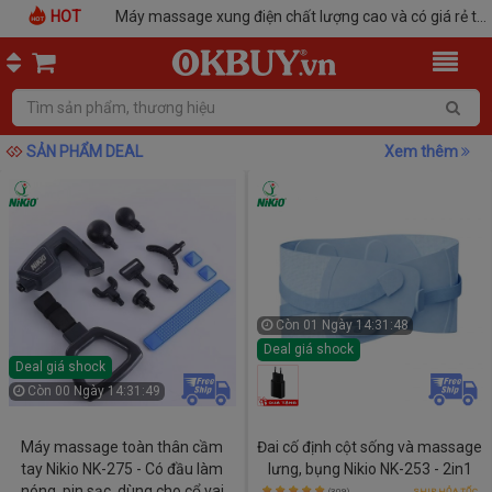
HOT
Máy massage xung điện chất lượng cao và có giá rẻ tại OKBUY
Xả Kho - Máy Massage Cầm Tay Toàn Thân
SẢN PHẨM DEAL
Xem thêm
Còn
01 Ngày 14:31:47
Deal giá shock
Deal giá shock
Còn
00 Ngày 14:31:48
Máy massage toàn thân cầm
Đai cố định cột sống và massage
tay Nikio NK-275 - Có đầu làm
lưng, bụng Nikio NK-253 - 2in1
nóng, pin sạc, dùng cho cổ vai
(309)
SHIP HỎA TỐC