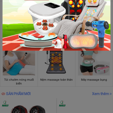
Máy massage mắt
Bồn ngâm chân massage
Máy massage đầu
Túi chườm nóng muối
Nệm massage toàn thân
Máy massage bụng
biển
SẢN PHẨM MỚI
Xem thêm