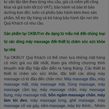
tư vấn tận tâm theo từng nhu cầu, giá cả niêm yết công
khai và giá luôn tốt (có VAT), bảo hành và bảo trì bảo
dưỡng trọn đời, luôn có phiếu bảo hành kèm theo sản
phẩm, hỗ trợ lấy hàng và trả hàng bảo hành tận nơi khi
Quý Khách có nhu cầu.
Sản phẩm tại OKBUY.vn đa dạng từ mẫu mã đến chủng loại
từ các dòng máy massage đến thiết bị chăm sóc sức khỏe
tại nhà:
Tại OKBUY Quý Khách có thể chọn lựa những mặt hàng
có mức giá ưu đãi nhất, tham gia những chương trình
khuyến mãi đầy hấp dẫn diễn ra hàng tháng. Các thiết bị
thiết bị chăm sóc sức khỏe, đặc biệt các dòng máy
massage có từ đầu đến chân như:
Máy massage đầu
,
máy
massage mắt
,
máy massage mặt
,
Súng massage
,
máy
massage cầm tay
,
máy massage chân
,
máy massage
bụng
,
máy massage mặt
,
bồn ngâm massage chân
,
máy
làm tỏi đen
,
máy massage lưng
,
ghế massage
,
máy
massage cổ vai gáy
,
nệm massage
,
máy trợ thính
... Nhóm