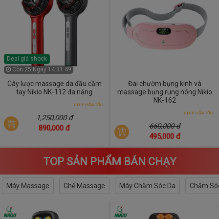
Deal giá shock
Còn
25 Ngày 14:31:48
Cây lược massage da đầu cầm
Đai chườm bụng kinh và
tay Nikio NK-112 đa năng
massage bụng rung nóng Nikio
NK-162
SHIP HỎA TỐC
SHIP HỎA TỐC
1,250,000 đ
660,000 đ
890,000 đ
495,000 đ
TOP SẢN PHẨM BÁN CHẠY
Máy Massage
Ghế Massage
Máy Chăm Sóc Da
Chăm Sóc