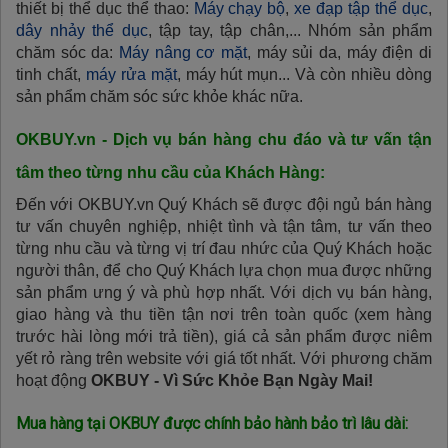
thiết bị thể dục thể thao:
Máy chạy bộ
,
xe đạp tập thể dục
,
dây nhảy thể dục
, tập tay, tập chân,... Nhóm sản phẩm
chăm sóc da:
Máy nâng cơ mặt
, máy sủi da, máy điện di
tinh chất,
máy rửa mặt
, máy hút mụn... Và còn nhiều dòng
sản phẩm chăm sóc sức khỏe khác nữa.
OKBUY.vn - Dịch vụ bán hàng chu đáo và tư vấn tận
tâm theo từng nhu cầu của Khách Hàng:
Đến với OKBUY.vn Quý Khách sẽ được đội ngủ bán hàng
tư vấn chuyên nghiệp, nhiệt tình và tận tâm, tư vấn theo
từng nhu cầu và từng vị trí đau nhức của Quý Khách hoặc
người thân, để cho Quý Khách lựa chọn mua được những
sản phẩm ưng ý và phù hợp nhất. Với dịch vụ bán hàng,
giao hàng và thu tiền tận nơi trên toàn quốc (xem hàng
trước hài lòng mới trả tiền), giá cả sản phẩm được niêm
yết rỏ ràng trên website với giá tốt nhất. Với phương chăm
hoạt động
OKBUY - Vì Sức Khỏe Bạn Ngày Mai!
Mua hàng tại OKBUY được chính bảo hành bảo trì lâu dài: