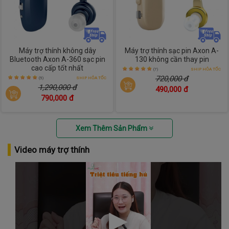
Máy trợ thính không dây
Máy trợ thính sạc pin Axon A-
Bluetooth Axon A-360 sạc pin
130 không cần thay pin
cao cấp tốt nhất
(7)
SHIP HỎA TỐC
720,000 đ
(5)
SHIP HỎA TỐC
1,290,000 đ
490,000 đ
790,000 đ
Xem Thêm Sản Phẩm
Video máy trợ thính