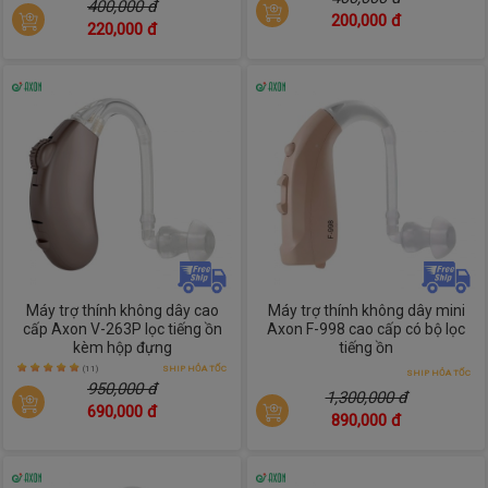
400,000 đ
200,000 đ
220,000 đ
Máy trợ thính không dây cao
Máy trợ thính không dây mini
cấp Axon V-263P lọc tiếng ồn
Axon F-998 cao cấp có bộ lọc
kèm hộp đựng
tiếng ồn
(11)
SHIP HỎA TỐC
SHIP HỎA TỐC
950,000 đ
1,300,000 đ
690,000 đ
890,000 đ