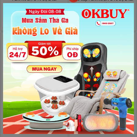
sạc pin
(100)
SHIP HỎA TỐC
3,500,000 đ
(100)
SHIP HỎA TỐC
2,945,000 đ
2,390,000 đ
1,890,000 đ
Tai nghe trợ thính không dây
Tai nghe trợ thính không dây
Funmic EN-D20 cao cấp bộ 2 tai
Funmic EN-D22 cao cấp bộ 2 tai
sạc pin
sạc pin
(101)
SHIP HỎA TỐC
(100)
SHIP HỎA TỐC
2,090,000 đ
2,090,000 đ
1,490,000 đ
1,490,000 đ