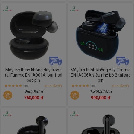
Máy trợ thính không dây trong
Máy trợ thính không dây Funmic
tai Funmic EN-IA001A loại 1 tai
EN-IA006A siêu nhỏ bộ 2 tai sạc
sạc pin
pin
(100)
SHIP HỎA TỐC
(100)
SHIP HỎA TỐC
950,000 đ
1,390,000 đ
750,000 đ
990,000 đ