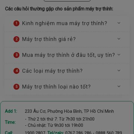
Các câu hỏi thường gặp cho sản phẩm máy trợ thính:
Gần như
Cần khám
80 –
không
chuyên khoa
Kinh nghiệm mua máy trợ thính?
dưới 95
nghe
Sâu
1
trước khi chọn
dB
được lời
máy
nói
Máy trợ thính giá rẻ?
2
Không
Mua máy trợ thính ở đâu tốt, uy tín?
3
Máy trợ thính
Từ 95
Điếc
nghe
thường không
dB trở
hoàn
được âm
Các loại máy trợ thính?
đủ – cần
4
lên
thanh lời
toàn
chuyên khoa
nói
Máy trợ thính loại nào tốt?
5
⚠️
WHO lưu ý rõ:
không dùng riêng chỉ số dB để quyết định
chọn máy trợ thính
. Bảng trên mang tính tham khảo giúp bạn
Add 1:
233 Âu Cơ, Phường Hòa Bình, TP Hồ Chí Minh
hình dung mức độ nghe kém. Để chọn đúng công suất máy,
người dùng cần
- Thứ 2 tới thứ 7: Từ 7h30 tới 21h00
đo thính lực đồ tại cơ sở chuyên khoa Tai
Time:
Mũi Họng
- Chủ nhật: Từ 9h30 tới 19h00
.
Call:
1900 2807
, Tel/zalo:
0767 286 286
-
0888 560 789