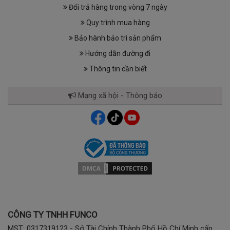
Đổi trả hàng trong vòng 7 ngày
Quy trình mua hàng
Bảo hành bảo trì sản phẩm
Hướng dẫn đường đi
Thông tin cần biết
Mạng xã hội - Thông báo
Đối tượng nên sử dụng máy trợ thính, tai nghe trợ
thính:
Người bị suy giảm thính lực:
Suy giảm thính lực có thể xảy
ra do nhiều nguyên nhân khác nhau, bao gồm tuổi tác,
CÔNG TY TNHH FUNCO
tiếp xúc lâu dài với tiếng ồn lớn, các bệnh lý như viêm tai
MST: 0317319123 - Sở Tài Chính Thành Phố Hồ Chí Minh cấp