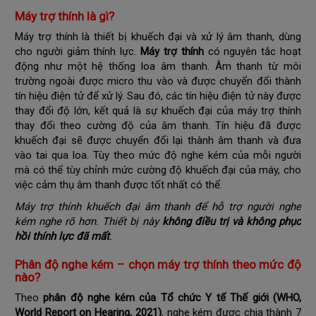
Máy trợ thính là gì?
Máy trợ thính là thiết bị khuếch đại và xử lý âm thanh, dùng
cho người giảm thính lực.
Máy trợ thính
có nguyên tắc hoạt
động như một hệ thống loa âm thanh. Âm thanh từ môi
trường ngoài được micro thu vào và được chuyển đổi thành
tín hiệu điện tử để xử lý. Sau đó, các tín hiệu điện tử này được
thay đổi độ lớn, kết quả là sự khuếch đại của máy trợ thính
thay đổi theo cường độ của âm thanh. Tín hiệu đã được
khuếch đại sẽ được chuyển đổi lại thành âm thanh và đưa
vào tai qua loa. Tùy theo mức độ nghe kém của mỗi người
mà có thể tùy chỉnh mức cường độ khuếch đại của máy, cho
việc cảm thụ âm thanh được tốt nhất có thể.
Máy trợ thính khuếch đại âm thanh để hỗ trợ người nghe
kém nghe rõ hơn. Thiết bị này
không điều trị và không phục
hồi thính lực đã mất
.
Phân độ nghe kém – chọn máy trợ thính theo mức độ
nào?
Theo
phân độ nghe kém của Tổ chức Y tế Thế giới (WHO,
World Report on Hearing, 2021)
, nghe kém được chia thành 7