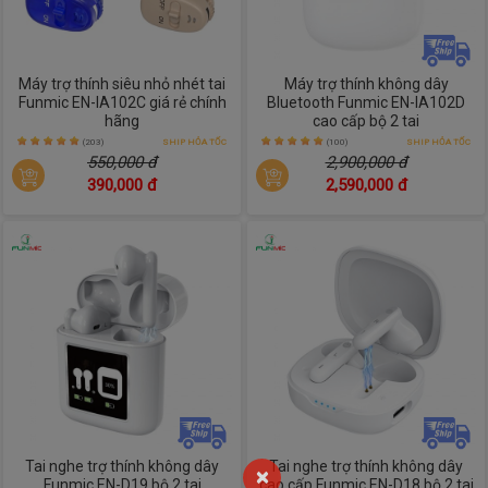
Máy trợ thính siêu nhỏ nhét tai
Máy trợ thính không dây
Funmic EN-IA102C giá rẻ chính
Bluetooth Funmic EN-IA102D
hãng
cao cấp bộ 2 tai
(203)
SHIP HỎA TỐC
(100)
SHIP HỎA TỐC
550,000 đ
2,900,000 đ
390,000 đ
2,590,000 đ
Tai nghe trợ thính không dây
Tai nghe trợ thính không dây
×
Funmic EN-D19 bộ 2 tai
cao cấp Funmic EN-D18 bộ 2 tai