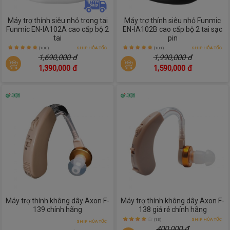
Máy trợ thính siêu nhỏ trong tai
Máy trợ thính siêu nhỏ Funmic
Funmic EN-IA102A cao cấp bộ 2
EN-IA102B cao cấp bộ 2 tai sạc
tai
pin
(100)
SHIP HỎA TỐC
(101)
SHIP HỎA TỐC
1,690,000 đ
1,990,000 đ
1,390,000 đ
1,590,000 đ
Máy trợ thính không dây Axon F-
Máy trợ thính không dây Axon F-
139 chính hãng
138 giá rẻ chính hãng
(13)
SHIP HỎA TỐC
SHIP HỎA TỐC
400,000 đ