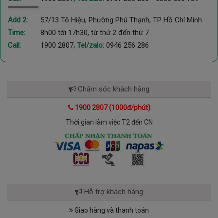
Lợi ích khi sử dụng máy trợ thính - tai nghe trợ thính:
Máy trợ thính
đóng một vai trò quan trọng trong đời sống của
Add 2:
57/13 Tô Hiệu, Phường Phú Thạnh, TP Hồ Chí Minh
người bị suy giảm thính lực.
Máy trợ thính
giúp người bị suy
Time:
8h00 tới 17h30, từ thứ 2 đến thứ 7
giảm thính lực:
Call:
1900 2807
, Tel/zalo:
0946 256 286
Nghe rõ các âm thanh chân thực từ cuộc sống, hỗ trợ
quá trình học tập và làm việc, giải trí (xem phim, nghe
nhạc,...).
Chăm sóc khách hàng
Tự tin giao tiếp, đặc biệt trong những tình huống công
cộng hoặc xã hội.
1900 2807 (1000đ/phút)
Nghe rõ tiếng nói con cháu, giao tiếp dễ dàng với các
Thời gian làm việc T2 đến CN
thành viên trong gia đình.
Tham gia giao thông an toàn hơn, nghe rõ âm thanh
phương tiện giao thông.
Hỗ trợ khách hàng
Giao hàng và thanh toán