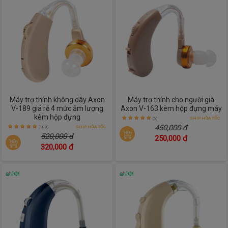
Máy trợ thính không dây Axon
Máy trợ thính cho người già
V-189 giá rẻ 4 mức âm lượng
Axon V-163 kèm hộp đựng máy
kèm hộp đựng
(6)
SHIP HỎA TỐC
450,000 đ
(100)
SHIP HỎA TỐC
520,000 đ
250,000 đ
320,000 đ