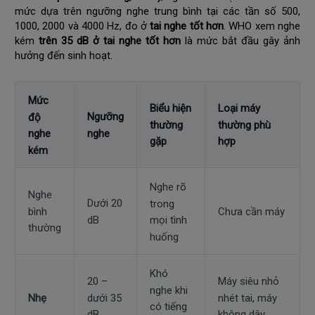
mức dựa trên ngưỡng nghe trung bình tại các tần số 500,
1000, 2000 và 4000 Hz, đo ở
tai nghe tốt hơn
. WHO xem nghe
kém
trên 35 dB ở tai nghe tốt hơn
là mức bắt đầu gây ảnh
hưởng đến sinh hoạt.
Mức
Biểu hiện
Loại máy
Ngưỡng
độ
thường
thường phù
nghe
nghe
gặp
hợp
kém
Nghe rõ
Nghe
Dưới 20
trong
bình
Chưa cần máy
dB
mọi tình
thường
huống
Khó
20 –
Máy siêu nhỏ
nghe khi
dưới 35
nhét tai, máy
Nhẹ
có tiếng
dB
không dây