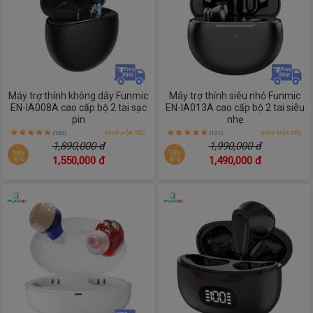
Máy trợ thính không dây Funmic
Máy trợ thính siêu nhỏ Funmic
EN-IA008A cao cấp bộ 2 tai sạc
EN-IA013A cao cấp bộ 2 tai siêu
pin
nhẹ
(100)
SHIP HỎA TỐC
(101)
SHIP HỎA TỐC
1,890,000 đ
1,990,000 đ
1,550,000 đ
1,490,000 đ