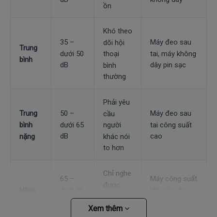
ồn
Khó theo
35 –
Máy đeo sau
dõi hội
Trung
dưới 50
tai, máy không
thoại
bình
dB
dây pin sạc
bình
thường
Phải yêu
50 –
Máy đeo sau
Trung
cầu
dưới 65
tai công suất
bình
người
dB
cao
khác nói
nặng
to hơn
Chỉ nghe
65 –
Máy công suất
được
dưới 80
lớn, cần đo
Nặng
tiếng nói
dB
thính lực đồ
rất to
Xem thêm