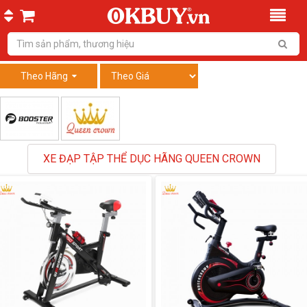
Theo Hãng
XE ĐẠP TẬP THỂ DỤC HÃNG QUEEN CROWN