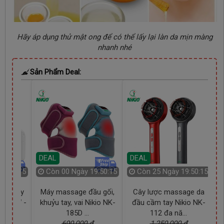
Hãy áp dụng thử mật ong để có thể lấy lại làn da mịn màng
nhanh nhé
Sản Phẩm Deal:
DEAL
DEAL
19:50:14
Còn
00 Ngày 19:50:14
Còn
25 Ngày 19:50:14
cầm tay
Máy massage đầu gối,
Cây lược massage da
M
73 50W -
khuỷu tay, vai Nikio NK-
đầu cầm tay Nikio NK-
N
185D ...
112 đa nă...
 đ
690,000 đ
1,250,000 đ