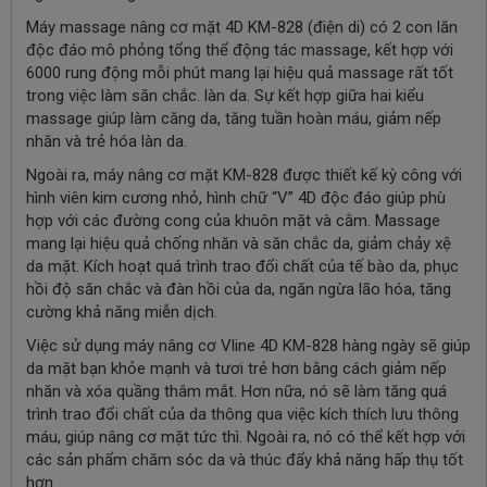
Máy massage nâng cơ mặt 4D KM-828 (điện di) có 2 con lăn
độc đáo mô phỏng tổng thể động tác massage, kết hợp với
6000 rung động mỗi phút mang lại hiệu quả massage rất tốt
trong việc làm săn chắc. làn da. Sự kết hợp giữa hai kiểu
massage giúp làm căng da, tăng tuần hoàn máu, giảm nếp
nhăn và trẻ hóa làn da.
Ngoài ra, máy nâng cơ mặt KM-828 được thiết kế kỳ công với
hình viên kim cương nhỏ, hình chữ “V” 4D độc đáo giúp phù
hợp với các đường cong của khuôn mặt và cằm. Massage
mang lại hiệu quả chống nhăn và săn chắc da, giảm chảy xệ
da mặt. Kích hoạt quá trình trao đổi chất của tế bào da, phục
hồi độ săn chắc và đàn hồi của da, ngăn ngừa lão hóa, tăng
cường khả năng miễn dịch.
Việc sử dụng máy nâng cơ Vline 4D KM-828 hàng ngày sẽ giúp
da mặt bạn khỏe mạnh và tươi trẻ hơn bằng cách giảm nếp
nhăn và xóa quầng thâm mắt. Hơn nữa, nó sẽ làm tăng quá
trình trao đổi chất của da thông qua việc kích thích lưu thông
máu, giúp nâng cơ mặt tức thì. Ngoài ra, nó có thể kết hợp với
các sản phẩm chăm sóc da và thúc đẩy khả năng hấp thụ tốt
hơn.