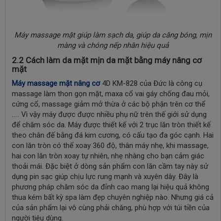
Máy massage mặt giúp làm sạch da, giúp da căng bóng, mịn
màng và chóng nếp nhăn hiệu quả
2.2
Cách làm da mặt mịn da mặt bằng máy nâng cơ
mặt
Máy massage mặt nâng cơ
4D KM-828 của Đức là công cụ
massage làm thon gọn mặt, maxa cổ vai gáy chống đau mỏi,
cứng cổ, massage giảm mở thừa ở các bộ phận trên cơ thể
..... Vì vậy máy được được nhiều phụ nữ trên thế giới sử dụng
để chăm sóc da. Máy được thiết kế với 2 trục lăn tròn thiết kế
theo chân đế bằng đá kim cương, có cấu tạo đa góc cạnh. Hai
con lăn tròn có thể xoay 360 độ, thân máy nhẹ, khi massage,
hai con lăn tròn xoay tự nhiên, nhẹ nhàng cho bạn cảm giác
thoải mái. Đặc biệt ở dòng sản phẩm con lăn cầm tay này sử
dụng pin sạc giúp chịu lực rung mạnh và xuyên dây. Đây là
phương pháp chăm sóc da đỉnh cao mang lại hiệu quả không
thua kém bất kỳ spa làm đẹp chuyên nghiệp nào. Nhưng giá cả
của sản phẩm lại vô cùng phải chăng, phù hợp với túi tiền của
người tiêu dùng.