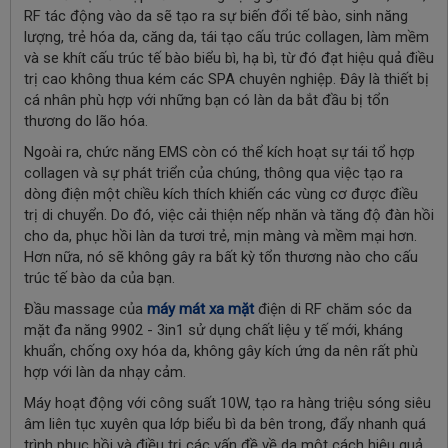
RF tác động vào da sẽ tạo ra sự biến đổi tế bào, sinh năng
lượng, trẻ hóa da, căng da, tái tạo cấu trúc collagen, làm mềm
và se khít cấu trúc tế bào biểu bì, hạ bì, từ đó đạt hiệu quả điều
trị cao không thua kém các SPA chuyên nghiệp. Đây là thiết bị
cá nhân phù hợp với những bạn có làn da bắt đầu bị tổn
thương do lão hóa.
Ngoài ra, chức năng EMS còn có thể kích hoạt sự tái tổ hợp
collagen và sự phát triển của chúng, thông qua việc tạo ra
dòng điện một chiều kích thích khiến các vùng cơ được điều
trị di chuyển. Do đó, việc cải thiện nếp nhăn và tăng độ đàn hồi
cho da, phục hồi làn da tươi trẻ, mịn màng và mềm mại hơn.
Hơn nữa, nó sẽ không gây ra bất kỳ tổn thương nào cho cấu
trúc tế bào da của bạn.
Đầu massage của
máy mát xa mặt
điện di RF chăm sóc da
mặt đa năng 9902 - 3in1 sử dụng chất liệu y tế mới, kháng
khuẩn, chống oxy hóa da, không gây kích ứng da nên rất phù
hợp với làn da nhạy cảm.
Máy hoạt động với công suất 10W, tạo ra hàng triệu sóng siêu
âm liên tục xuyên qua lớp biểu bì da bên trong, đẩy nhanh quá
trình phục hồi và điều trị các vấn đề về da một cách hiệu quả