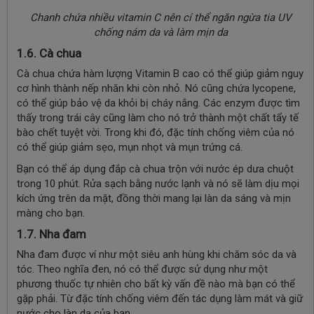
Chanh chứa nhiều vitamin C nên cí thể ngăn ngừa tia UV
chống nám da và làm mịn da
1.6. Cà chua
Cà chua chứa hàm lượng Vitamin B cao có thể giúp giảm nguy
cơ hình thành nếp nhăn khi còn nhỏ. Nó cũng chứa lycopene,
có thể giúp bảo vệ da khỏi bị cháy nắng. Các enzym được tìm
thấy trong trái cây cũng làm cho nó trở thành một chất tẩy tế
bào chết tuyệt vời. Trong khi đó, đặc tính chống viêm của nó
có thể giúp giảm sẹo, mụn nhọt và mụn trứng cá.
Bạn có thể áp dụng đắp cà chua trộn với nước ép dưa chuột
trong 10 phút. Rửa sạch bằng nước lạnh và nó sẽ làm dịu mọi
kích ứng trên da mặt, đồng thời mang lại làn da sáng và mịn
màng cho bạn.
1.7. Nha đam
Nha đam được ví như một siêu anh hùng khi chăm sóc da và
tóc. Theo nghĩa đen, nó có thể được sử dụng như một
phương thuốc tự nhiên cho bất kỳ vấn đề nào mà bạn có thể
gặp phải. Từ đặc tính chống viêm đến tác dụng làm mát và giữ
nước cho làn da của bạn.