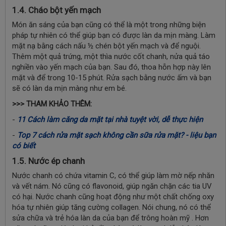
1.4. Cháo bột yến mạch
Món ăn sáng của bạn cũng có thể là một trong những biện
pháp tự nhiên có thể giúp bạn có được làn da mịn màng. Làm
mặt nạ bằng cách nấu ½ chén bột yến mạch và để nguội.
Thêm một quả trứng, một thìa nước cốt chanh, nửa quả táo
nghiền vào yến mạch của bạn. Sau đó, thoa hỗn hợp này lên
mặt và để trong 10-15 phút. Rửa sạch bằng nước ấm và bạn
sẽ có làn da mịn màng như em bé.
>>> THAM KHẢO THÊM:
-
11 Cách làm căng da mặt tại nhà tuyệt vời, dễ thực hiện
-
Top 7 cách rửa mặt sạch không cần sữa rửa mặt? - liệu bạn
có biết
1.5. Nước ép chanh
Nước chanh có chứa vitamin C, có thể giúp làm mờ nếp nhăn
và vết nám. Nó cũng có flavonoid, giúp ngăn chặn các tia UV
có hại. Nước chanh cũng hoạt động như một chất chống oxy
hóa tự nhiên giúp tăng cường collagen. Nói chung, nó có thể
sửa chữa và trẻ hóa làn da của bạn để trông hoàn mỹ . Hơn