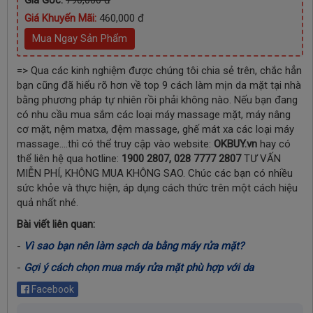
Giá Khuyến Mãi:
460,000 đ
Mua Ngay Sản Phẩm
=>
Qua các kinh nghiệm được chúng tôi chia sẻ trên, chắc hẳn
bạn cũng đã hiểu rõ hơn về top 9 cách làm mịn da mặt tại nhà
bằng phương pháp tự nhiên rồi phải không nào. Nếu bạn đang
có nhu cầu mua sắm các loại máy massage mặt, máy nâng
cơ mặt, nệm matxa, đệm massage, ghế mát xa các loại máy
massage….thì có thể truy cập vào website:
OKBUY.vn
hay có
thể liên hệ qua hotline:
1900 2807, 028 7777 2807
TƯ VẤN
MIỄN PHÍ, KHÔNG MUA KHÔNG SAO. Chúc các bạn có nhiều
sức khỏe và thực hiện, áp dụng cách thức trên một cách hiệu
quả nhất nhé.
Bài viết liên quan:
-
Vì sao bạn nên làm sạch da bằng máy rửa mặt?
-
Gợi ý cách chọn mua máy rửa mặt phù hợp với da
Facebook