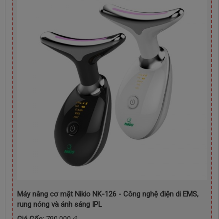
Máy nâng cơ mặt Nikio NK-126 - Công nghệ điện di EMS,
rung nóng và ánh sáng IPL
Giá Gốc:
790,000 đ