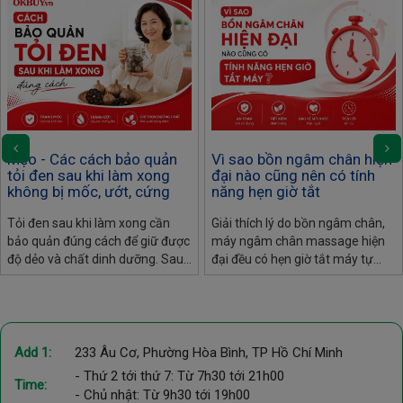
Mẹo - Các cách bảo quản
Vì sao bồn ngâm chân hiện
tỏi đen sau khi làm xong
đại nào cũng nên có tính
không bị mốc, ướt, cứng
năng hẹn giờ tắt
Tỏi đen sau khi làm xong cần
Giải thích lý do bồn ngâm chân,
bảo quản đúng cách để giữ được
máy ngâm chân massage hiện
độ dẻo và chất dinh dưỡng. Sau
đại đều có hẹn giờ tắt máy tự
đây là các bảo quản và cách xử
động: an toàn điện, bảo vệ sức
lý tỏi đen nếu bị ướt, khô, cứng
khỏe, tiết kiệm điện.
Add 1:
233 Âu Cơ, Phường Hòa Bình, TP Hồ Chí Minh
- Thứ 2 tới thứ 7: Từ 7h30 tới 21h00
Time:
- Chủ nhật: Từ 9h30 tới 19h00