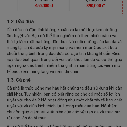
đ
450,000 đ
890,000 đ
1.2. Dầu dừa
Dầu dừa có đặc tính kháng khuẩn và là một loại kem dưỡng
ẩm tuyệt vời. Bạn có thể thử nghiệm nó theo nhiều cách và
thử tự làm mặt nạ bằng dầu dừa. Nó nuôi dưỡng sâu làn da và
mang lại làn da cực kỳ mịn màng và mềm mại. Các axit béo
chuỗi trung bình trong dầu dừa có đặc tính kháng khuẩn. Điều
này đặc biệt quan trọng đối với sức khỏe làn da và có thể giúp
ngăn ngừa các bệnh nhiễm trùng như mụn trứng cá, viêm mô
tế bào, viêm nang lông và nấm da chân.
1.3. Cà phê
Cà phê là thức uống mà hầu hết chúng ta đều sử dụng khi cần
giải khát. Tuy nhiên, bạn có biết rằng cà phê có một số lợi ích
tuyệt vời cho da ? Nó hoạt động như một chất tẩy tế bào chết
tuyệt vời và giúp kích thích lưu lượng máu của bạn. Nó thậm
chí còn giúp giảm sự xuất hiện của các vết rạn da và thực sự
tốt cho làn da bị mụn.
Bạn có thể làm mặt nạ bằng bột cà phê thông thường của bạn