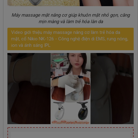
Máy massage mặt nâng cơ giúp khuôn mặt nhỏ gọn, căng
mịn màng và làm trẻ hóa làn da
Video giới thiệu máy massage nâng cơ làm trẻ hóa da
mặt, cổ Nikio NK-126 - Công nghệ điện di EMS, rung nóng,
ion và ánh sáng IPL