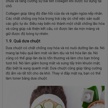
chữa và tăng cường sự bài tiết collagen khi được sử dụng tại
chỗ.
Collagen giúp tăng độ đàn hồi của da và ngăn ngừa nếp nhăn.
Các chất chống oxy hóa trong trái cây ức chế việc sản xuất
các gốc tự do. Điều này biến nó thành một chất chống lão hóa
và cũng giúp cải thiện kết cấu, có được làn da mịn màng và
giữ được độ bóng tự nhiên.
1.9. Quả dưa chuột
Dưa chuột có chất chống oxy hóa và nó nuôi dưỡng làn da. Nó
mang lại hiệu quả làm mát và làm dịu và trẻ hóa làn da. Nó
cũng có thể giúp làn da bị tổn thương và làm cho bạn trông
tươi trẻ. Nó làm giảm bọng mắt và sưng tấy trên khuôn mặt,
đặc biệt là xung quanh mắt. Dưa chuột cũng giúp tăng cường
độ ẩm và rất tốt cho da khô. Thay vì đắp mặt nạ, bạn có thể
làm toner bằng dưa chuột.