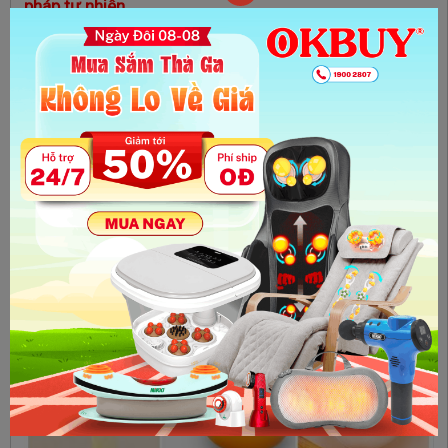
pháp tự nhiên
1.1. Mật ong
Mật ong có thể là cách làm mịn da mặt tại nhà mà bạn nên
thử. Bởi, nó có thể giúp loại bỏ mụn đầu đen khỏi lỗ chân lông
của bạn và làm săn chắc da. Với mật ong bạn chỉ cần thoa
mật ong nguyên chất lên mặt và để trong 10 phút rồi rửa sạch.
Điều này sẽ giúp da bạn ngậm nước và siêu mịn.
Bạn cũng có thể làm mặt nạ bằng cách cho 1 thìa cà phê
nước cốt chanh, 1 thìa cà phê muối nở và 1 thìa mật ong vào
bát. Thoa hỗn hợp lên mặt và cổ của bạn và rửa sạch sau 20
phút bằng nước ấm. Có thể thấy được hiệu quả đấy