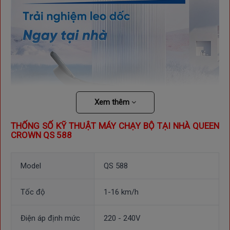
Xem thêm
THỐNG SỐ KỸ THUẬT MÁY CHẠY BỘ TẠI NHÀ QUEEN
CROWN
QS 588
Model
QS 588
Tốc độ
1-16 km/h
Thảm chạy kim cương cao cấp, hệ thống giảm xóc
Điện áp định mức
220 - 240V
hiện đại