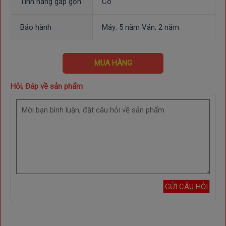
Tính năng gấp gọn
Có
Bảo hành
Máy: 5 năm Ván: 2 năm
MUA HÀNG
Hỏi, Đáp về sản phẩm
Hệ thống điều khiển LCD Tiếng Việt
Máy chạy bộ giá rẻ Queen Crown QS 588 có hệ thống điều
khiển LCD Tiếng Việt, giúp người dùng dễ dàng thao tác và
theo dõi quá trình tập luyện. Giao diện trực quan hiển thị đầy
đủ các thông số như tốc độ, quãng đường, thời gian, lượng
calo tiêu hao, giúp người tập kiểm soát và điều chỉnh bài tập
phù hợp với thể trạng. Ngôn ngữ Tiếng Việt loại bỏ rào cản khi
sử dụng, đặc biệt hữu ích cho người lớn tuổi hoặc những ai