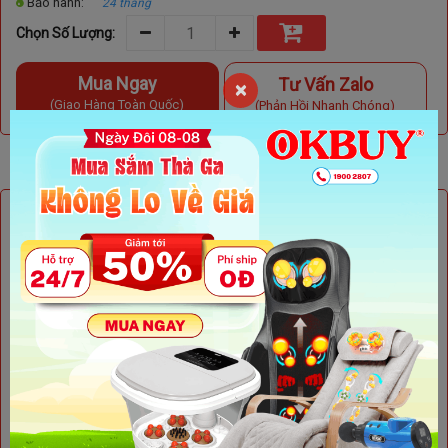
Bảo hành:
24 tháng
Chọn Số Lượng:
Mua Ngay
Tư Vấn Zalo
×
(Giao Hàng Toàn Quốc)
(Phản Hồi Nhanh Chóng)
Xem Thêm Địa Chỉ
Máy chạy bộ tại nhà Queen Crown QS 588 - Giải pháp toàn
diện cho sức khỏe: Tập luyện nâng cao sức khỏe, giảm mỡ,
giảm stress và theo dõi sức khỏe ngay tại nhà
Khi cuộc sống ngày càng bận rộn, việc duy trì thói quen tập
luyện thể thao tại nhà trở nên vô cùng quan trọng. Máy chạy
bộ Queen Crown QS 588 chính là lựa chọn hoàn hảo giúp bạn
cải thiện sức khỏe, giảm cân và nâng cao thể lực mà không
cần phải đến phòng gym. Với thiết kế hiện đại, khung hợp kim
chắc chắn và các tính năng vượt trội như tốc độ tối đa 16
km/h, độ dốc 15%, cùng hệ thống giảm xóc tiên tiến, Queen
Crown QS 588 mang đến một trải nghiệm luyện tập hiệu quả