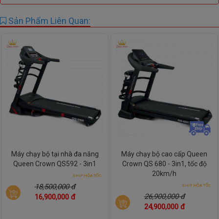
chưa quen với thiết bị công nghệ.
Sản Phẩm Liên Quan:
Máy chạy bộ tại nhà đa năng
Máy chạy bộ cao cấp Queen
Queen Crown QS592 - 3in1
Crown QS 680 - 3in1, tốc độ
20km/h
SHIP HỎA TỐC
18,500,000 đ
SHIP HỎA TỐC
26,900,000 đ
16,900,000 đ
24,900,000 đ