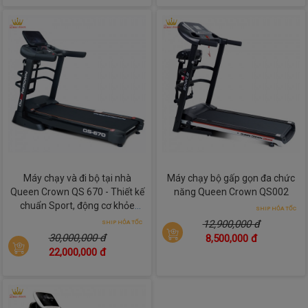
12 chương trình luyện tập chuyên nghiệp
Với 12 chương trình luyện tập chuyên nghiệp do các chuyên
gia hàng đầu nghiên cứu, giúp người dùng rèn luyện thể lực
theo lộ trình khoa học và hiệu quả. Mỗi chương trình được
thiết kế với mức độ cường độ khác nhau, từ đi bộ nhẹ nhàng,
chạy bền, đến luyện tập cường độ cao, phù hợp với nhiều mục
tiêu như giảm cân, tăng sức bền hay cải thiện sức khỏe tim
mạch. Việc có sẵn các bài tập giúp người dùng không cần tự
Máy chạy và đi bộ tại nhà
Máy chạy bộ gấp gọn đa chức
xây dựng kế hoạch mà vẫn đảm bảo tập luyện đúng phương
Queen Crown QS 670 - Thiết kế
năng Queen Crown QS002
pháp. Cường độ thay đổi linh hoạt theo từng giai đoạn giúp cơ
chuẩn Sport, động cơ khỏe
SHIP HỎA TỐC
thể thích nghi dần, giảm nguy cơ chấn thương và tăng hiệu
khoắn
12,900,000 đ
SHIP HỎA TỐC
suất vận động.
30,000,000 đ
8,500,000 đ
22,000,000 đ