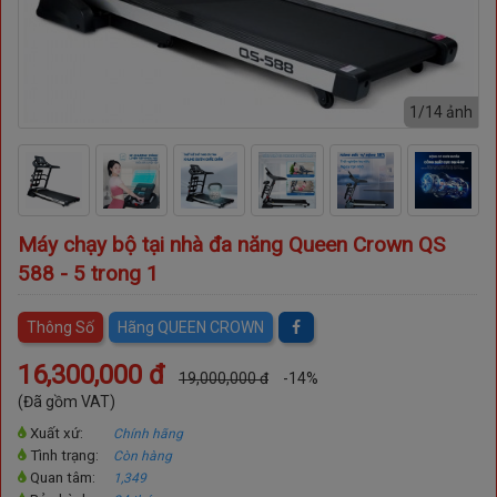
nh
1/14 ảnh
Máy chạy bộ tại nhà đa năng Queen Crown QS
588 - 5 trong 1
Thông Số
Hãng QUEEN CROWN
16,300,000 đ
19,000,000 đ
-14%
(Đã gồm VAT)
Xuất xứ:
Chính hãng
Tình trạng:
Còn hàng
Quan tâm:
1,349