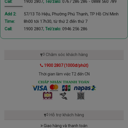
Call:
1900 2807
, Tel/zalo:
0767 286 286
-
0888 560 789
thưởng thức âm nhạc rõ nét, tạo động lực duy trì cường độ
tập luyện trong thời gian dài. Việc kết nối dễ dàng với các thiết
Add 2:
57/13 Tô Hiệu, Phường Phú Thạnh, TP Hồ Chí Minh
bị phát nhạc cá nhân cho phép lựa chọn nội dung yêu thích,
Time:
8h00 tới 17h30, từ thứ 2 đến thứ 7
từ nhạc sôi động kích thích tinh thần đến các bản nhạc nhẹ
giúp thư giãn khi đi bộ. Nhờ âm thanh sống động, việc tập
Call:
1900 2807
, Tel/zalo:
0946 256 286
luyện trở nên thú vị hơn, giảm cảm giác nhàm chán và mệt
mỏi, đồng thời giúp người dùng duy trì trạng thái tập trung và
đạt hiệu quả cao hơn.
Chăm sóc khách hàng
1900 2807 (1000đ/phút)
Thời gian làm việc T2 đến CN
Hỗ trợ khách hàng
Giao hàng và thanh toán