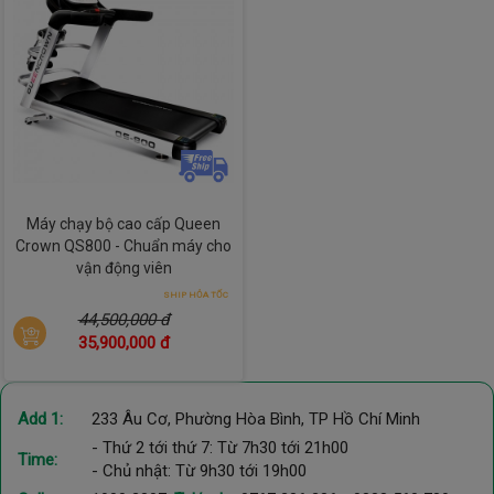
Máy chạy bộ cao cấp Queen
Crown QS800 - Chuẩn máy cho
vận động viên
SHIP HỎA TỐC
44,500,000 đ
35,900,000 đ
Loa Hifi và Jack cắm MP3
Add 1:
233 Âu Cơ, Phường Hòa Bình, TP Hồ Chí Minh
Máy đi bộ tại nhà Queen Crown QS 588 được trang bị loa Hifi
- Thứ 2 tới thứ 7: Từ 7h30 tới 21h00
Time:
và jack cắm MP3, mang đến trải nghiệm tập luyện sinh động
- Chủ nhật: Từ 9h30 tới 19h00
và hứng khởi hơn. Âm thanh chất lượng cao giúp người dùng