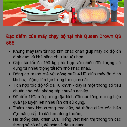
và an toàn. Đây là giải pháp lý tưởng để bạn đạt được mục
tiêu sức khỏe mà không lo ngại về chất lượng hay sự bền bỉ
của thiết bị. Hãy gọi ngay số hotline 1900 2807 để sở hữu
máy chạy bộ tại nhà Queen Crown QS 588
và bắt đầu hành
trình cải thiện sức khỏe của mình ngay hôm nay.
Đặc điểm của máy chạy bộ tại nhà Queen Crown QS
588
Khung máy làm từ hợp kim chắc chắn giúp máy có độ ổn
định cao và khả năng chịu lực tốt hơn.
Chịu tải tối đa 150 kg phù hợp với nhiều đối tượng sử
dụng từ nhiều trọng tải lớn nhỏ khác nhau.
Động cơ mạnh mẽ với công suất 4 HP giúp máy ổn định
khi hoạt động liên tục trong thời gian dài.
Tích hợp tốc độ tối đa 16 km/h - đây là một thông số tiêu
chuẩn cho các phòng tập chuyên nghiệp.
Độ dốc 15% mô phỏng địa hình đồi núi, tăng cường hiệu
quả tập luyện lên nhiều lần khi sử dụng.
Thảm chạy kim cương cao cấp, hệ thống giảm xóc hiện
đại, nâng cấp to dài hơn dòng thường.
Hệ thống điều khiển LCD Tiếng Việt hiển thị thông tin các
thông số rõ nét, dễ nhìn và dễ sử dụng.