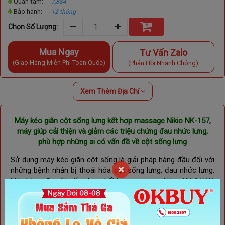
Quan tâm:
7,884
Bảo hành:
12 tháng
Chọn Số Lượng:
Mua Ngay
Tư Vấn Zalo
(Giao Hàng Miễn Phí Toàn Quốc)
(Phản Hồi Nhanh Chóng)
Xem Thêm Địa Chỉ
Máy kéo giãn cột sống lưng kết hợp massage Nikio NK-157,
máy giúp cải thiện và giảm các triệu chứng đau nhức lưng,
phù hợp những ai có vấn đề về cột sống lưng
Sử dụng máy kéo giãn cột sống là giải pháp hàng đầu đối với 
×
những bệnh nhân bị thoái hóa cột sống lưng, đau nhức lưng. 
Máy kéo giãn cột sống lưng kết hợp massage
Nikio NK-157
là 
lựa chọn được ưu tiên và đáp ứng được những yêu cầu khắt 
khe từ khách hàng. 
Máy sở hữu chức năng kéo giãn và
massage 2 trong 1 giúp cho bệnh nhân hỗ trợ thúc đẩy quá
trình giải tỏa được sự chèn ép ở cột sống, hỗ trợ ngăn ngừa