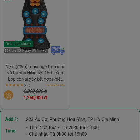
Deal giá shock
Còn
03 Ngày 09:16:36
Nệm (đệm) massage trên ô tô
và tại nhà Nikio NK-150 - Xoa
bóp cổ vai gáy kết hợp nhiệt
nóng lưng và rung toàn thân
(120)
SHIP HỎA TỐC
2,290,000 đ
1,250,000 đ
Add 1:
233 Âu Cơ, Phường Hòa Bình, TP Hồ Chí Minh
- Thứ 2 tới thứ 7: Từ 7h30 tới 21h00
Time:
- Chủ nhật: Từ 9h30 tới 19h00