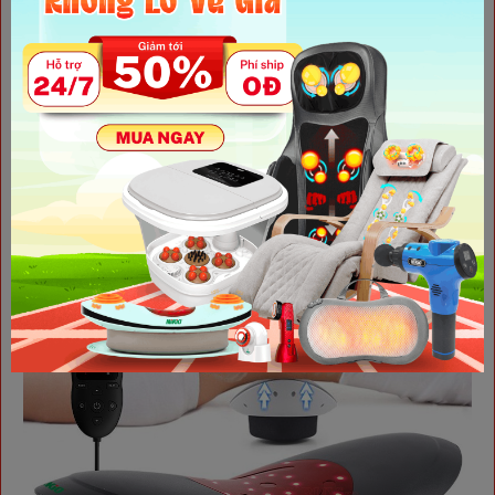
bệnh xương khớp lưng hiệu quả và hỗ trợ giảm đau nhức lưng
nhanh chóng sau ngày dài làm việc căng thẳng. Sản phẩm
thiết kế nhỏ gọn nhưng mang lại lợi ích tuyệt vời hơn cả mong
đợi. Hãy nhanh tay đặt ngay một chiếc máy kéo giãn cột sống
lưng kết hợp massage
Nikio NK-157
để những cơn đau nhức
lưng không còn đeo bám bạn.