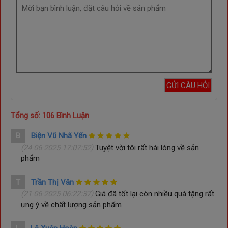
Các thông số được hiển thị trực quan dễ quan sát, nên người 
già cũng có thể dễ dàng sử dụng.
Tổng số: 106 Bình Luận
B
Biện Vũ Nhã Yến
(24-06-2025 17:07:52)
Tuyệt vời tôi rất hài lòng về sản
phẩm
T
Trần Thị Vân
(21-06-2025 06:22:37)
Giá đã tốt lại còn nhiều quà tặng rất
ưng ý về chất lượng sản phẩm