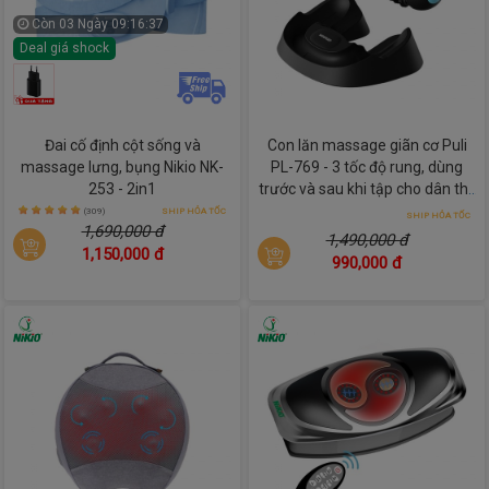
Máy được
trang bị thêm tính năng
 kiểm soát nhiệt và áp suất 
Còn
03 Ngày 09:16:36
khí tự động, ngắt tự động sau 15 phút để tiết kiệm điện năng, 
Deal giá shock
bảo vệ tuổi thọ máy và đảm bảo an toàn khi sử dụng.
Đai cố định cột sống và
Con lăn massage giãn cơ Puli
massage lưng, bụng Nikio NK-
PL-769 - 3 tốc độ rung, dùng
253 - 2in1
trước và sau khi tập cho dân thể
thao
(309)
SHIP HỎA TỐC
SHIP HỎA TỐC
1,690,000 đ
1,490,000 đ
1,150,000 đ
990,000 đ