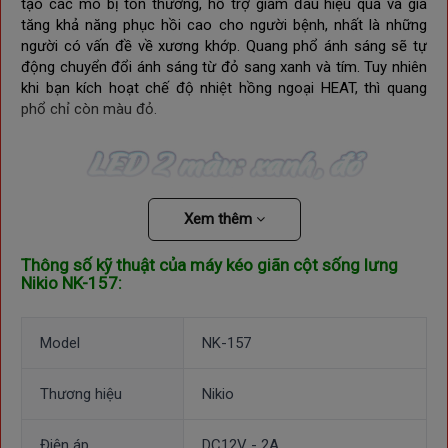
tạo các mô bị tổn thương, hỗ trợ giảm đau hiệu quả và gia
tăng khả năng phục hồi cao cho người bệnh, nhất là những
người có vấn đề về xương khớp.
Quang phổ ánh sáng
sẽ tự 
động chuyển đổi ánh sáng từ 
đỏ sang xanh và tím. Tuy nhiên 
khi bạn kích hoạt chế độ nhiệt hồng ngoại HEAT, thì quang 
phổ chỉ còn màu đỏ.
Xem thêm
Thông số kỹ thuật của m
áy kéo giãn cột sống lưng
Nikio NK-157:
Model
NK-157
Thương hiệu
Nikio
Điện áp
DC12V - 2A