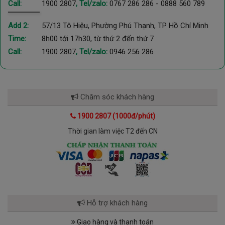
Call:
1900 2807
, Tel/zalo:
0767 286 286
-
0888 560 789
Add 2:
57/13 Tô Hiệu, Phường Phú Thạnh, TP Hồ Chí Minh
Time:
8h00 tới 17h30, từ thứ 2 đến thứ 7
Call:
1900 2807
, Tel/zalo:
0946 256 286
Chăm sóc khách hàng
1900 2807 (1000đ/phút)
Thời gian làm việc T2 đến CN
Hỗ trợ khách hàng
Giao hàng và thanh toán