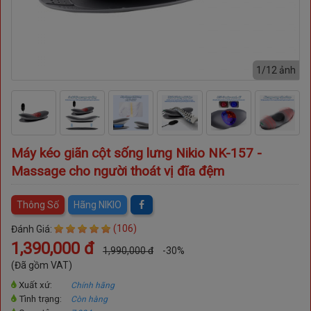
nh
1/12 ảnh
Máy kéo giãn cột sống lưng Nikio NK-157 -
Massage cho người thoát vị đĩa đệm
Thông Số
Hãng NIKIO
(106)
Đánh Giá:
1,390,000 đ
1,990,000 đ
-30%
(Đã gồm VAT)
Xuất xứ:
Chính hãng
Tình trạng:
Còn hàng