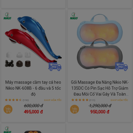
LƯU Ý: 
Máy tự động tắt sau 15 phút, nếu muốn dừng đột ngột hãy ấn 
nút nguồn.
Rút dây nguồn và vệ sinh máy khi sử dụng xong. Bảo quản nơi 
khô ráo, thoáng mát.
Máy massage cầm tay cá heo
Gối Massage Đa Năng Nikio NK-
Nikio NK-608B - 6 đầu và 5 tốc
135DC Có Pin Sạc Hỗ Trợ Giảm
độ
Đau Mỏi Cổ Vai Gáy Và Toàn
Thân Với 16 Bi Xoay Day Ấn
(116)
SHIP HỎA TỐC
(111)
SHIP HỎA TỐC
600,000 đ
1,290,000 đ
495,000 đ
950,000 đ