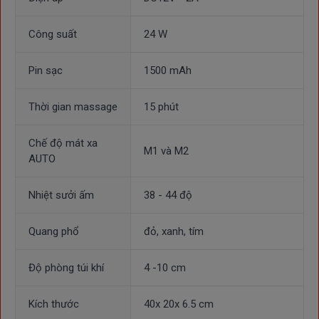
Công suất
24 W
Pin sạc
1500 mAh
Kết hợp laser giúp tăng cường chống viêm
Thời gian massage
15 phút
Máy
massage thắt lưng
Nikio NK-157
kết hợp thêm tia laser
để hỗ trợ điều trị các bệnh về cột sống lưng hiệu quả hơn
.
Tia
Chế độ mát xa
laser
được khoa học chứng minh có tác dụng tốt trong việc
M1 và M2
AUTO
hỗ trợ phục hồi chấn thương cấp tính và mãn tính, chống
viêm,
làm giảm phù nề, giảm đau hiệu quả.
Nhiệt sưởi ấm
38 - 44 độ
Quang phổ
đỏ, xanh, tím
Độ phòng túi khí
4 -10 cm
Kích thước
40x 20x 6.5 cm