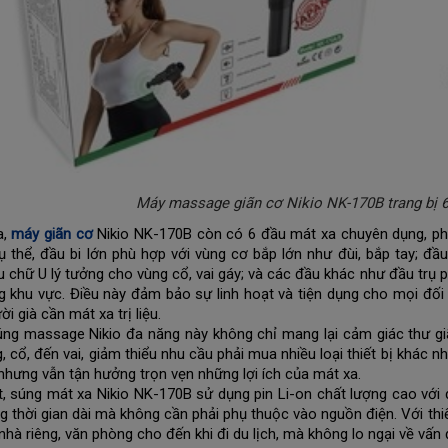
Máy massage giãn cơ Nikio NK-170B trang bị 
a,
máy giãn cơ
Nikio NK-170B còn có 6 đầu mát xa chuyên dụng, phù
ụ thể, đầu bi lớn phù hợp với vùng cơ bắp lớn như đùi, bắp tay; 
u chữ U lý tưởng cho vùng cổ, vai gáy; và các đầu khác như đầu trụ 
g khu vực. Điều này đảm bảo sự linh hoạt và tiện dụng cho mọi đối 
i già cần mát xa trị liệu.
ng massage Nikio đa năng này không chỉ mang lại cảm giác thư giã
g, cổ, đến vai, giảm thiểu nhu cầu phải mua nhiều loại thiết bị khác n
, nhưng vẫn tận hưởng trọn vẹn những lợi ích của mát xa.
t, súng mát xa Nikio NK-170B sử dụng pin Li-on chất lượng cao với 
ng thời gian dài mà không cần phải phụ thuộc vào nguồn điện. Với th
nhà riêng, văn phòng cho đến khi đi du lịch, mà không lo ngại về vấn 