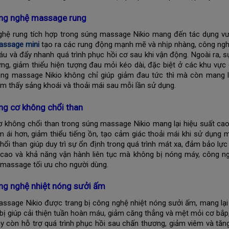
ng nghệ massage rung
hệ rung tích hợp trong súng massage Nikio mang đến tác dụng vượt
assage mini
tạo ra các rung động mạnh mẽ và nhịp nhàng, công nghệ 
u và đẩy nhanh quá trình phục hồi cơ sau khi vận động. Ngoài ra, 
ng, giảm thiểu hiện tượng đau mỏi kéo dài, đặc biệt ở các khu vực 
úng massage Nikio không chỉ giúp giảm đau tức thì mà còn mang lạ
m thấy sảng khoái và thoải mái sau mỗi lần sử dụng.
ng cơ không chổi than
 không chổi than trong súng massage Nikio mang lại hiệu suất cao
 ái hơn, giảm thiểu tiếng ồn, tạo cảm giác thoải mái khi sử dụng
hổi than giúp duy trì sự ổn định trong quá trình mát xa, đảm bảo l
cao và khả năng vận hành liên tục mà không bị nóng máy, công ng
massage tối ưu cho người dùng.
ng nghệ nhiệt nóng sưởi ấm
ssage Nikio được trang bị công nghệ nhiệt nóng sưởi ấm, mang lại
t bị giúp cải thiện tuần hoàn máu, giảm căng thẳng và mệt mỏi cơ bắ
y còn hỗ trợ quá trình phục hồi sau chấn thương, giảm viêm và tăn