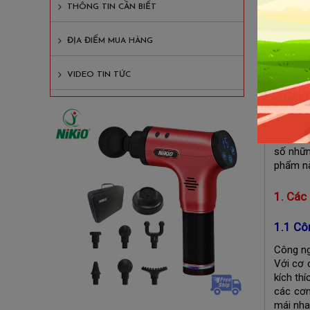
THÔNG TIN CẦN BIẾT
2. Các
2.1
ĐỊA ĐIỂM MUA HÀNG
2.2 
VIDEO TIN TỨC
Sau một
người t
Chính v
số nhữ
phẩm nà
1. Các
1.1 Cô
Công ng
Với cơ 
kích th
các cơn
mái nha