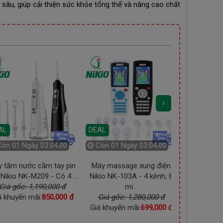
âu, giúp cải thiện sức khỏe tổng thể và nâng cao chất
AL
DEAL
DEAL
Còn
01 Ngày 03:03:59
Còn
01 Ngày 03:03:59
Còn
01 
 tăm nước cầm tay pin
Máy massage xung điện
Máy massag
Nikio NK-M209 - Có 4 ...
Nikio NK-103A - 4 kênh, 8
Nikio NK-17
Giá gốc: 1,190,000 đ
mi...
Giá gốc
á khuyến mãi:
850,000 đ
Giá gốc: 1,280,000 đ
Giá khuyến
Giá khuyến mãi:
699,000 đ