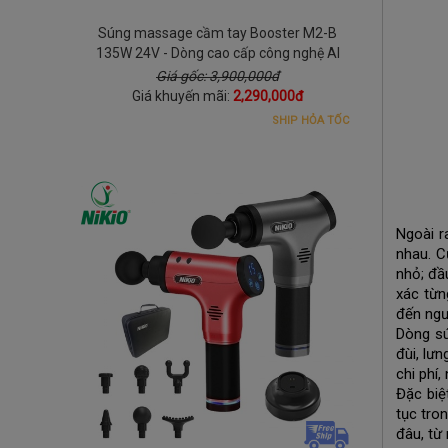
Súng massage cầm tay Booster M2-B
135W 24V - Dòng cao cấp công nghệ AI
Giá gốc: 3,900,000đ
Giá khuyến mãi:
2,290,000đ
SHIP HỎA TỐC
Ngoài r
nhau. C
nhỏ; đầ
xác từn
đến ngườ
Dòng sú
đùi, lưn
chi phí
Đặc biệ
tục tro
đâu, từ 