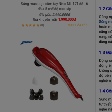
Súng massage cầm tay Nikio NK-171 đỏ - 6
1.2 Cô
đầu, 5 chế độ cao cấp
Giá gốc: 2,990,000đ
Công ng
Giá khuyến mãi:
1,990,000đ
Súng m
(8)
SHIP HỎA TỐC
hoàn má
căng cứ
rung, s
dùng cả
1.3 Độ
Động cơ
động êm
không c
độ bền 
nghiệm 
1.4 Cô
Súng ma
từ thiế
nghệ nà