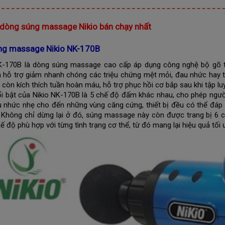
 dòng súng massage Nikio bán chạy nhất
ng massage Nikio NK-170B
K-170B là dòng súng massage cao cấp áp dụng công nghệ bộ gõ ti
hỗ trợ giảm nhanh chóng các triệu chứng mệt mỏi, đau nhức hay tê
 còn kích thích tuần hoàn máu, hỗ trợ phục hồi cơ bắp sau khi tập l
i bật của Nikio NK-170B là 5 chế độ đấm khác nhau, cho phép người
 nhức nhẹ cho đến những vùng căng cứng, thiết bị đều có thể đáp
 Không chỉ dừng lại ở đó, súng massage này còn được trang bị 6 
ế độ phù hợp với từng tình trạng cơ thể, từ đó mang lại hiệu quả tối 