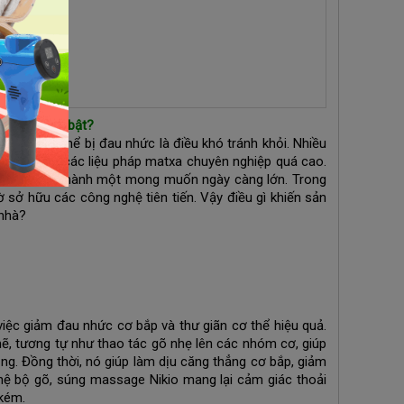
ghệ gì nổi bật?
 việc cơ thể bị đau nhức là điều khó tránh khỏi. Nhiều
hi phí cho các liệu pháp matxa chuyên nghiệp quá cao.
quả đang trở thành một mong muốn ngày càng lớn. Trong
 sở hữu các công nghệ tiên tiến. Vậy điều gì khiến sản
 nhà?
iệc giảm đau nhức cơ bắp và thư giãn cơ thể hiệu quả.
ẽ, tương tự như thao tác gõ nhẹ lên các nhóm cơ, giúp
ng. Đồng thời, nó giúp làm dịu căng thẳng cơ bắp, giảm
hệ bộ gõ, súng massage Nikio mang lại cảm giác thoải
kém.