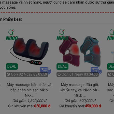
a massage và nhiệt nóng, người dùng sẽ cảm nhận được sự thư giãn s
uộc sống.
n Phẩm Deal:
DEAL
DEAL
DE
Còn
02 Ngày 03:03:58
Còn
01 Ngày 03:03:59
u
Máy massage bàn chân và
Máy massage đầu gối,
Máy
bắp chân pin sạc Nikio
khuỷu tay, vai Nikio NK-
sạc 
NK-...
185D ...
Giá gốc: 1,390,000 đ
Giá gốc: 690,000 đ
Gi
Giá khuyến mãi:
650,000 đ
Giá khuyến mãi:
450,000 đ