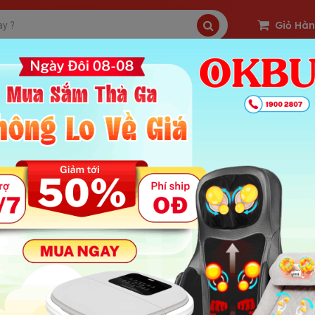
Giỏ Hà
SP Freeship
Sản Phẩm Hot
OKBUY Deal
g massage Nikio có những công nghệ gì nổi bật?
 : 968 | Ngày Đăng Tin: 26-09-2024
ung Chính Bài
 dòng công nghệ nổi bật trong súng massage Nikio
Công nghệ massage bộ gõ hiện đại
 Công nghệ massage rung
Động cơ không chổi than
Công nghệ nhiệt nóng sưởi ấm