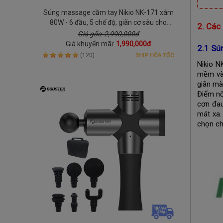
Súng massage cầm tay Nikio NK-171 xám
80W - 6 đầu, 5 chế độ, giãn cơ sâu cho
2. Các
người hay vận động
Giá gốc: 2,990,000đ
Giá khuyến mãi:
1,990,000đ
2.1 Sú
(120)
SHIP HỎA TỐC
Nikio N
mềm và 
giãn mà
Điểm nổ
cơn đau
mát xa.
chọn ch