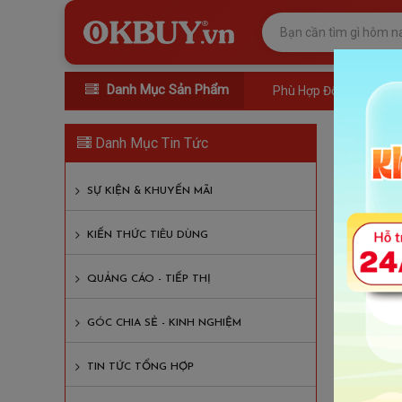
Danh Mục Sản Phẩm
Phù Hợp Đối Tượng
Sún
Danh Mục Tin Tức
Lượt xem
SỰ KIỆN & KHUYẾN MÃI
Nội D
KIẾN THỨC TIÊU DÙNG
1. Các
QUẢNG CÁO - TIẾP THỊ
1.1 
GÓC CHIA SẺ - KINH NGHIỆM
1.2
1.3 
TIN TỨC TỔNG HỢP
1.4 