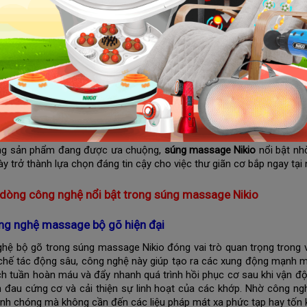
 dòng súng massage Nikio bán chạy nhất
 Súng massage Nikio NK-170B
Súng massage Nikio NK-171
Súng massage Nikio có những công n
 ngày dài làm việc căng thẳng hoặc tập luyện thể thao cường độ cao,
hường bỏ qua cảm giác này vì không có đủ thời gian đến spa hoặc c
ì vậy, nhu cầu về một thiết bị massage cá nhân chất lượng, hiệu 
ng sản phẩm đang được ưa chuộng,
súng massage Nikio
nổi bật nhờ
y trở thành lựa chọn đáng tin cậy cho việc thư giãn cơ bắp ngay tại
 dòng công nghệ nổi bật trong súng massage Nikio
ng nghệ massage bộ gõ hiện đại
hệ bộ gõ trong súng massage Nikio đóng vai trò quan trọng trong v
chế tác động sâu, công nghệ này giúp tạo ra các xung động mạnh m
ích tuần hoàn máu và đẩy nhanh quá trình hồi phục cơ sau khi vận độ
 đau cứng cơ và cải thiện sự linh hoạt của các khớp. Nhờ công ng
nh chóng mà không cần đến các liệu pháp mát xa phức tạp hay tốn 