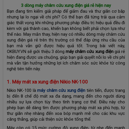
3 dòng máy châm cứu xung điện giá rẻ hiện nay
Bạn đang tìm kiếm giải pháp để giảm đau và thư giãn cơ bắp
nhưng lại lo ngại về chi phí? Có thể bạn đã từng trải qua cảm
giác thất vọng khi những phương pháp điều trị hiệu quả đều đi
kèm với giá thành cao, khiến bạn không biết phải chọn lựa như
thế nào. May mắn thay, hiện nay có nhiều dòng máy châm cứu
xung điện giá rẻ trên thị trường có thể đáp ứng nhu cầu của
bạn mà vẫn giữ được hiệu quả tốt. Trong bài viết này,
OKBUY.VN sẽ giới thiệu 3 dòng
máy châm cứu xung điện
giá rẻ
hiện đang được ưa chuộng, giúp bạn giải quyết nỗi lo về chi phí
mà vẫn tận hưởng những lợi ích chăm sóc sức khỏe từ công
nghệ tiên tiến này.
1. Máy mát xa xung điện Nikio NK-100
Nikio NK-100 là
máy châm cứu xung điện
tiên tiến, được trang
bị đến 8 chế độ mát xa đa dạng, mang đến cho người dùng
nhiều sự lựa chọn tùy theo tình trạng cơ thể. Điều này cho
phép bạn dễ dàng tìm được phương pháp mát xa phù hợp, từ
thư giãn nhẹ nhàng đến xoa bóp mạnh mẽ cho các khu vực
căng thẳng, giúp cải thiện sức khỏe tổng thể.
Máy còn có 15 mức cường độ xung điện, từ nhẹ đến mạnh