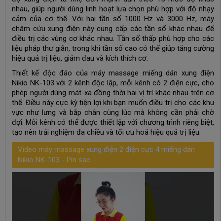
nhau, giúp người dùng linh hoạt lựa chọn phù hợp với độ nhạy
cảm của cơ thể. Với hai tần số 1000 Hz và 3000 Hz, máy
châm cứu xung điện này cung cấp các tần số khác nhau để
điều trị các vùng cơ khác nhau. Tần số thấp phù hợp cho các
liệu pháp thư giãn, trong khi tần số cao có thể giúp tăng cường
hiệu quả trị liệu, giảm đau và kích thích cơ.
Thiết kế độc đáo của máy massage miếng dán xung điện
Nikio NK-103 với 2 kênh độc lập, mỗi kênh có 2 điện cực, cho
phép người dùng mát-xa đồng thời hai vị trí khác nhau trên cơ
thể. Điều này cực kỳ tiện lợi khi bạn muốn điều trị cho các khu
vực như lưng và bắp chân cùng lúc mà không cần phải chờ
đợi. Mỗi kênh có thể được thiết lập với chương trình riêng biệt,
tạo nên trải nghiệm đa chiều và tối ưu hoá hiệu quả trị liệu.
Video máy massage xung điện 2 điện cực 4 miếng dán
Nikio NK-103 - Pin sạc