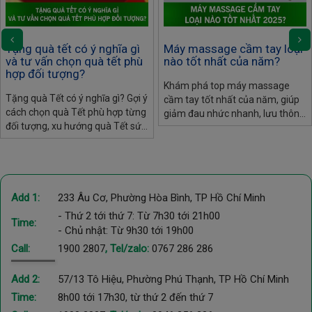
Tặng quà tết có ý nghĩa gì
Máy massage cầm tay loại
và tư vấn chọn quà tết phù
nào tốt nhất của năm?
hợp đối tượng?
Khám phá top máy massage
Tặng quà Tết có ý nghĩa gì? Gợi ý
cầm tay tốt nhất của năm, giúp
cách chọn quà Tết phù hợp từng
giảm đau nhức nhanh, lưu thông
đối tượng, xu hướng quà Tết sức
máu và thư giãn toàn thân. Gợi ý
khỏe 2026, máy massage –
5 mẫu nổi bật đáng mua cho
món quà trao gửi yêu thương,
nhu cầu gia đình.
bền lâu.
Add 1:
233 Âu Cơ, Phường Hòa Bình, TP Hồ Chí Minh
- Thứ 2 tới thứ 7: Từ 7h30 tới 21h00
Time:
- Chủ nhật: Từ 9h30 tới 19h00
Call:
1900 2807
, Tel/zalo:
0767 286 286
Add 2:
57/13 Tô Hiệu, Phường Phú Thạnh, TP Hồ Chí Minh
Time:
8h00 tới 17h30, từ thứ 2 đến thứ 7