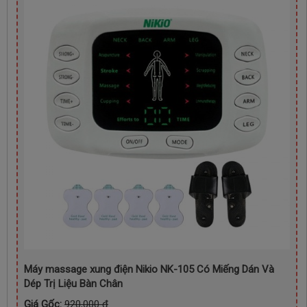
Máy massage xung điện Nikio NK-105 Có Miếng Dán Và
Dép Trị Liệu Bàn Chân
Giá Gốc:
920,000 đ