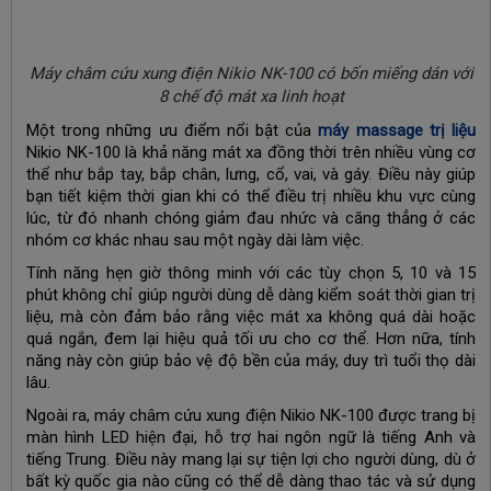
Máy châm cứu xung điện Nikio NK-100 có bốn miếng dán với
8 chế độ mát xa linh hoạt
Một trong những ưu điểm nổi bật của
máy massage trị liệu
Nikio NK-100 là khả năng mát xa đồng thời trên nhiều vùng cơ
thể như bắp tay, bắp chân, lưng, cổ, vai, và gáy. Điều này giúp
bạn tiết kiệm thời gian khi có thể điều trị nhiều khu vực cùng
lúc, từ đó nhanh chóng giảm đau nhức và căng thẳng ở các
nhóm cơ khác nhau sau một ngày dài làm việc.
Tính năng hẹn giờ thông minh với các tùy chọn 5, 10 và 15
phút không chỉ giúp người dùng dễ dàng kiểm soát thời gian trị
liệu, mà còn đảm bảo rằng việc mát xa không quá dài hoặc
quá ngắn, đem lại hiệu quả tối ưu cho cơ thể. Hơn nữa, tính
năng này còn giúp bảo vệ độ bền của máy, duy trì tuổi thọ dài
lâu.
Ngoài ra, máy châm cứu xung điện Nikio NK-100 được trang bị
màn hình LED hiện đại, hỗ trợ hai ngôn ngữ là tiếng Anh và
tiếng Trung. Điều này mang lại sự tiện lợi cho người dùng, dù ở
bất kỳ quốc gia nào cũng có thể dễ dàng thao tác và sử dụng