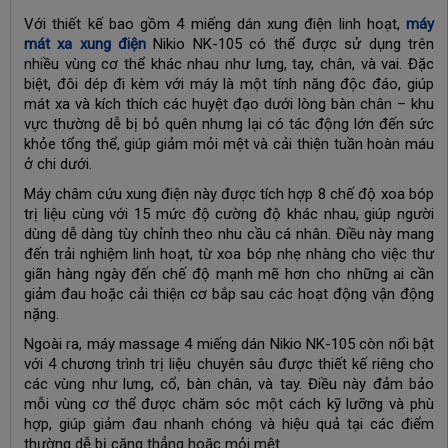
Với thiết kế bao gồm 4 miếng dán xung điện linh hoạt,
máy
mát xa xung điện
Nikio NK-105 có thể được sử dụng trên
nhiều vùng cơ thể khác nhau như lưng, tay, chân, và vai. Đặc
biệt, đôi dép đi kèm với máy là một tính năng độc đáo, giúp
mát xa và kích thích các huyệt đạo dưới lòng bàn chân – khu
vực thường dễ bị bỏ quên nhưng lại có tác động lớn đến sức
khỏe tổng thể, giúp giảm mỏi mệt và cải thiện tuần hoàn máu
ở chi dưới.
Máy châm cứu xung điện này được tích hợp 8 chế độ xoa bóp
trị liệu cùng với 15 mức độ cường độ khác nhau, giúp người
dùng dễ dàng tùy chỉnh theo nhu cầu cá nhân. Điều này mang
đến trải nghiệm linh hoạt, từ xoa bóp nhẹ nhàng cho việc thư
giãn hàng ngày đến chế độ mạnh mẽ hơn cho những ai cần
giảm đau hoặc cải thiện cơ bắp sau các hoạt động vận động
nặng.
Ngoài ra, máy massage 4 miếng dán Nikio NK-105 còn nổi bật
với 4 chương trình trị liệu chuyên sâu được thiết kế riêng cho
các vùng như lưng, cổ, bàn chân, và tay. Điều này đảm bảo
mỗi vùng cơ thể được chăm sóc một cách kỹ lưỡng và phù
hợp, giúp giảm đau nhanh chóng và hiệu quả tại các điểm
thường dễ bị căng thẳng hoặc mỏi mệt.