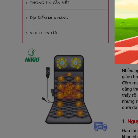
THÔNG TIN CẦN BIẾT
3. Lợi
3.1 
ĐỊA ĐIỂM MUA HÀNG
3.2 
VIDEO TIN TỨC
3.3 
4. Tấm
Nhiều n
giảm bớ
đệm mas
căng th
thấy rõ
nhưng r
dưới đâ
1. Ngu
Đau lưn
khác nh