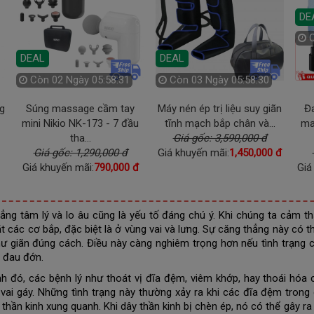
DE
DEAL
DEAL
Còn
02 Ngày 05:58:30
Còn
03 Ngày 05:58:29
g
Súng massage cầm tay
Máy nén ép trị liệu suy giãn
Đa
mini Nikio NK-173 - 7 đầu
tĩnh mạch bắp chân và...
ma
tha...
Giá gốc: 3,590,000 đ
Giá gốc: 1,290,000 đ
Giá khuyến mãi:
1,450,000 đ
Giá khuyến mãi:
790,000 đ
Giá
ẳng tâm lý và lo âu cũng là yếu tố đáng chú ý. Khi chúng ta cảm 
ặt các cơ bắp, đặc biệt là ở vùng vai và lưng. Sự căng thẳng này có 
ư giãn đúng cách. Điều này càng nghiêm trọng hơn nếu tình trạng 
 đau đớn.
h đó, các bệnh lý như thoát vị đĩa đệm, viêm khớp, hay thoái hóa
 vai gáy. Những tình trạng này thường xảy ra khi các đĩa đệm trong
 thần kinh xung quanh. Khi dây thần kinh bị chèn ép, nó có thể gây ra