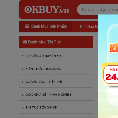
Danh Mục Sản Phẩm
Phù Hợp Đối Tượng
Lợi 
Danh Mục Tin Tức
Lượt xem
SỰ KIỆN & KHUYẾN MÃI
Nội D
KIẾN THỨC TIÊU DÙNG
1. Ngu
QUẢNG CÁO - TIẾP THỊ
2. Lợi 
GÓC CHIA SẺ - KINH NGHIỆM
2.1 
2.2 
TIN TỨC TỔNG HỢP
2.3 