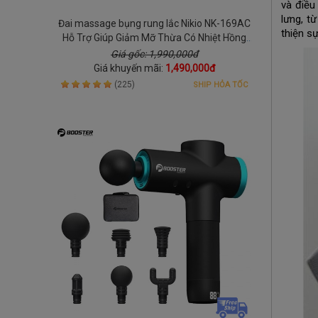
và điều
lưng, t
Đai massage bụng rung lắc Nikio NK-169AC
thiện sự
Hỗ Trợ Giúp Giảm Mỡ Thừa Có Nhiệt Hồng
Ngoại
Giá gốc: 1,990,000đ
Giá khuyến mãi:
1,490,000đ
(225)
SHIP HỎA TỐC