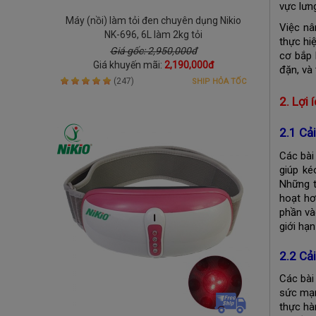
vực lưng
Máy (nồi) làm tỏi đen chuyên dụng Nikio
Việc nâ
NK-696, 6L làm 2kg tỏi
thực hi
Giá gốc: 2,950,000đ
cơ bắp 
Giá khuyến mãi:
2,190,000đ
đặn, và 
(247)
SHIP HỎA TỐC
2. Lợi 
2.1 Cải
Các bài
giúp ké
Những t
hoạt hơ
phần và
giới hạ
2.2 Cải
Các bài
sức mạn
thực hà