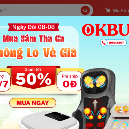
Giỏ Hà
SP Freeship
Sản Phẩm Hot
OKBUY Deal
ích của tấm đệm massage lưng và bài tập yoga chữa đau 
 : 1306 | Ngày Đăng Tin: 02-10-2024
ung Chính Bài
yên nhân của việc đau lưng, vai gáy
ích của bài tập yoga chữa đau lưng, vai gáy
Cải thiện độ linh hoạt của các khớp cơ
Cải thiện tư thế đúng
Giảm các triệu chứng đau nhức