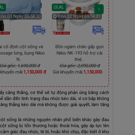
AL
DEAL
Còn
03 Ngày 05:58:29
Còn
02 Ngày 05:58:30
DEAL
Còn
02 
i cố định cột sống và
Bồn ngâm chân gấp gọn
Súng (máy
ssage lưng, bụng Nikio
Nikio NK-193 hỗ trợ cải
tay toàn t
N...
thiệ...
Giá gốc: 1,690,000 đ
Giá gốc: 2,090,000 đ
Giá gốc
 khuyến mãi:
1,150,000 đ
Giá khuyến mãi:
1,150,000 đ
Giá khuyến
thấy căng thẳng, cơ thể sẽ tự động phản ứng bằng cách
thể dẫn đến tình trạng đau nhức kéo dài, vì cơ bắp không
căng thẳng kéo dài mà không được giải quyết, làm tăng
 cột sống là những nguyên nhân phổ biến khác gây đau
 cột sống bị tổn thương hoặc thoái hóa, gây áp lực lên
 cảm giác đau nhức, tê bì, hoặc khó chịu, đặc biệt ở khu