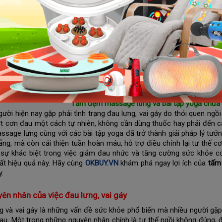
 ích của tấm đệm massage lưng
Cải thiện giảm đau lưng và linh hoạt cho cột sống
Hỗ trợ điều trị các bệnh lý liên quan
Tăng cường sức khỏe toàn diện
 đệm massage lưng chữa đau lưng, vai gáy Nikio NK-150
Tấm đệm massage lưng và bài tập yoga chữa đ
gười hiện nay gặp phải tình trạng đau lưng, vai gáy do thói quen ngồ
t cơn đau một cách tự nhiên, không cần dùng thuốc hay phải đến các
sage lưng cùng với các bài tập yoga đã trở thành giải pháp lý tưởn
ẳng, mà còn cải thiện tuần hoàn máu, hỗ trợ điều chỉnh lại tư thế c
 sự khác biệt trong việc giảm đau nhức và tăng cường sức khỏe 
ất hiệu quả này. Hãy cùng
OKBUY.VN
khám phá ngay lợi ích của
tấm
y.
yên nhân của việc đau lưng, vai gáy
g và vai gáy là những vấn đề sức khỏe phổ biến mà nhiều người gặp
au. Một trong những nguyên nhân chính là tư thế ngồi không đúng, đặ