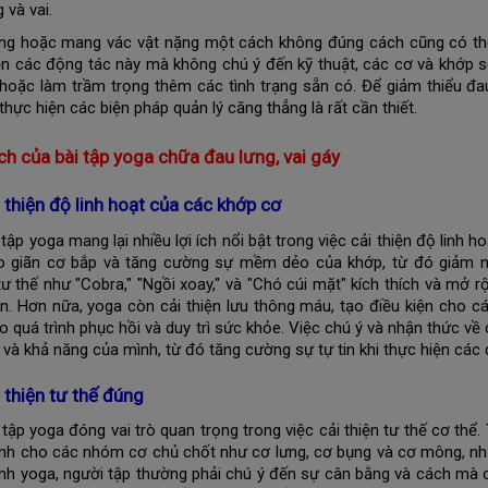
 và vai.
ng hoặc mang vác vật nặng một cách không đúng cách cũng có thể 
ện các động tác này mà không chú ý đến kỹ thuật, các cơ và khớp sẽ
hoặc làm trầm trọng thêm các tình trạng sẵn có. Để giảm thiểu đau l
thực hiện các biện pháp quản lý căng thẳng là rất cần thiết.
ích của bài tập yoga chữa đau lưng, vai gáy
 thiện độ linh hoạt của các khớp cơ
 tập yoga mang lại nhiều lợi ích nổi bật trong việc cải thiện độ lin
o giãn cơ bắp và tăng cường sự mềm dẻo của khớp, từ đó giảm 
ư thế như "Cobra," "Ngồi xoay," và "Chó cúi mặt" kích thích và mở r
n. Hơn nữa, yoga còn cải thiện lưu thông máu, tạo điều kiện cho 
o quá trình phục hồi và duy trì sức khỏe. Việc chú ý và nhận thức về
n và khả năng của mình, từ đó tăng cường sự tự tin khi thực hiện cá
 thiện tư thế đúng
 tập yoga đóng vai trò quan trọng trong việc cải thiện tư thế cơ th
h cho các nhóm cơ chủ chốt như cơ lưng, cơ bụng và cơ mông, những
nh yoga, người tập thường phải chú ý đến sự cân bằng và cách mà cơ