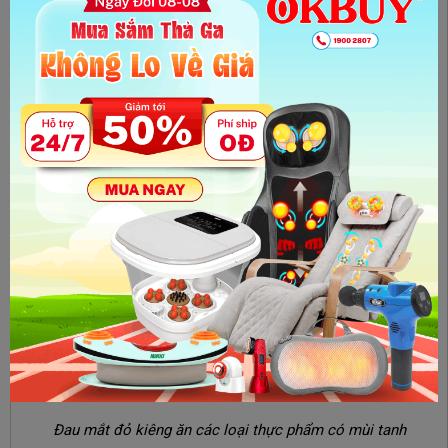
Tránh xa các loại hải sản như là cá chép, cá trê, tôm, cua và
ốc. Mùi tanh của những loại thực phẩm này có thể bình thường
đối với người khỏe mạnh nhưng đối với lại bệnh nhân đau mắt
đỏ, thì chúng sẽ càng khiến họ khó chịu hơn. Ngoài ra, thì thực
phẩm tanh sẽ làm nặng thêm tình trạng nhiễm trùng của kết
mạc và kéo dài thời gian hồi phục của các triệu chứng đau
mắt đỏ hơn.
Đau mắt đỏ kiêng ăn các loại thực phẩm có mùi tanh