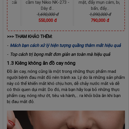
ỗ trợ cải
cầm tay Nikio NK-273 -
mặt, đẩy mụn cám, bụi
Dây đ...
bẩn, đẩy...
00 đ
1,690,000 đ
1,090,000 đ
00 đ
550,000 đ
790,000 đ
>>> THAM KHẢO THÊM:
-
Mách bạn cách xử lý hiện tượng quầng thâm mắt hiệu quả
-
Top cách trị bọng mắt đơn giản an toàn mà hiệu quả
1.3 Kiêng không ăn đồ cay nóng
Đồ ăn cay, nóng cũng là một trong những thực phẩm mad
người bệnh đau mắt đỏ nên tránh xa. Lý do là những sản phẩm
này có thể khiến mắt khó chịu hơn, dễ chảy nước mắt và dễ
có thói quen dụi mắt. Do đó, mà bạn hãy loại bỏ những thực
phẩm cay, nóng như ớt, tiêu và hành,… ra khỏi bữa ăn khi bạn
bị đau mắt đỏ.