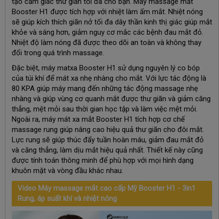
tạo cảm giác thư giãn tối đa cho bạn. Máy massage mắt
Booster H1 được tích hợp với nhiệt làm ấm mắt. Nhiệt nóng
sẽ giúp kích thích giãn nở tối đa dây thần kinh thị giác giúp mắt
khỏe và sáng hơn, giảm nguy cơ mắc các bệnh đau mắt đỏ. ​
Nhiệt độ làm nóng đã được theo dõi an toàn và không thay
đổi trong quá trình massage.
Đặc biệt, máy matxa Booster H1 sử dụng nguyên lý co bóp
của túi khí để mát xa nhẹ nhàng cho mắt. Với lực tác động là
80 KPA giúp máy mang đến những tác động massage nhẹ
nhàng và giúp vùng cơ quanh mắt được thư giãn và giảm căng
thẳng, mệt mỏi sau thời gian học tập và làm việc mệt mỏi.
Ngoài ra, máy mát xa mắt Booster H1 tích hợp cơ chế
massage rung giúp nâng cao hiệu quả thư giãn cho đôi mắt.
Lực rung sẽ giúp thúc đẩy tuần hoàn máu, giảm đau mắt đỏ
và căng thẳng, làm dịu mắt hiệu quả nhất. Thiết kế này cũng
được tính toán thông minh để phù hợp với mọi hình dạng
khuôn mặt và vòng đầu khác nhau.
Video Máy massage mắt cao cấp Mỹ Booster H1 - 3in1
Rung, áp suất khí và nhiệt nóng