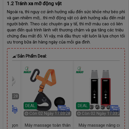
1.2 Tránh xa mỡ động vật
Ngoài ra, thì nguy cơ ảnh hưởng xấu đến sức khỏe như béo phì
và gan nhiễm mỡ,…thì mỡ động vật có ảnh hưởng xấu đến mắt
người bệnh. Theo các chuyên gia y tế, thì mỡ máu cao có liên
quan đến quá trình lành vết thương chậm và gia tăng các triệu
chứng đau mắt đỏ. Vì vậy, mà dầu thực vật luôn là lựa chọn tối
ưu trong bữa ăn hàng ngày của mỗi gia đình.
Sản Phẩm Deal:
 17:03:27
DEAL
DEAL
Còn
02 Ngày 17:03:27
Còn
02 Ngày 17:03:27
n gấp gọn
Máy massage toàn thân
Máy massage nâng cơ