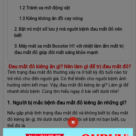
1.2 Tránh xa mỡ động vật
1.3 Kiêng không ăn đồ cay nóng
2. Bật mí một số lưu ý mà người bệnh đau mắt đỏ nên
biết
3. Máy mát xa mắt Booster H1 với nhiệt làm ấm mắt trị
đau mắt đỏ giúp đôi mắt sáng khỏe mạnh
Đau mắt đỏ kiêng ăn gì? Nên làm gì để trị đau mắt đỏ?
Tình trạng đau mắt đỏ thường xảy ra ở bất kỳ độ tuổi nào từ
trẻ nhỏ cho đến người già. Có thể khiến cho người bệnh ảnh
hưởng viêm kết mạc. Vậy, đau mắt đỏ kiêng ăn gì? Làm gì để
nhanh khỏi bệnh. Cùng tìm hiểu ngay ở bài viết dưới nhé!
1. Người bị mắc bệnh đau mắt đỏ kiêng ăn những gì?
Nếu gặp phải tình trạng đau mắt đỏ và không biết bị đau mắt
đỏ kiêng ăn gì, thì dưới dưới chúng tôi sẽ bật mí bạn biết, cụ
×
thể đó là:
1.1 Đau mắt đỏ kiêng ăn thực phẩm có mùi tanh