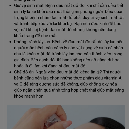
Giữ vệ sinh mắt: Bệnh đau mắt đỏ đôi khi chỉ cần điều tiết
sinh lý là sẽ khỏi sau một thời gian phòng ngừa. Điều quan
trọng là bệnh nhân đau mắt đỏ phải duy trì vệ sinh mắt tốt
và tránh tiếp xúc với lại khói bụi. Bạn nên đeo kính để bảo
vệ mắt khi bị bệnh đau mắt đỏ nhưng không nên dùng
khẩu trang để che mắt.
Phòng tránh lây lan: Bệnh về đau mắt đỏ rất dễ lây lan nên
người mắc bệnh cần cách ly các vật dụng vệ sinh cá nhân
như là khăn mặt để tránh lây lan cho các thành viên trong
gia đình. Bên cạnh đó, thì bạn không nên cố gắng đi học
hoặc là đi làm khi đang bị đau mắt đỏ.
Chế độ ăn: Ngoài việc đau mắt đỏ kiêng ăn gì? Thì người
bệnh cũng nên lựa chọn những thực phẩm giàu vitamin A
và C để tăng cường sức đề kháng, giúp chống oxy hóa
giúp ngăn chặn quá trình tổng hợp chất thải giúp mắt sáng
khỏe mạnh hơn.