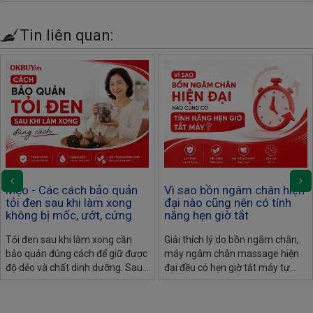
Tin liên quan:
Mẹo - Các cách bảo quản
Vì sao bồn ngâm chân hiện
tỏi đen sau khi làm xong
đại nào cũng nên có tính
không bị mốc, ướt, cứng
năng hẹn giờ tắt
Tỏi đen sau khi làm xong cần
Giải thích lý do bồn ngâm chân,
bảo quản đúng cách để giữ được
máy ngâm chân massage hiện
độ dẻo và chất dinh dưỡng. Sau
đại đều có hẹn giờ tắt máy tự
đây là các bảo quản và cách xử
động: an toàn điện, bảo vệ sức
lý tỏi đen nếu bị ướt, khô, cứng
khỏe, tiết kiệm điện.