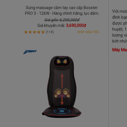
Súng massage cầm tay cao cấp Booster
Với mức
PRO 3 - 126W - Hàng chính hãng, lực đấm
đình bạ
mạnh
Giá gốc: 6,200,000đ
được ph
Giá khuyến mãi:
3,690,000đ
huyệt, 
(118)
SHIP HỎA TỐC
lượng v
bớt nhứ
Máy Ma