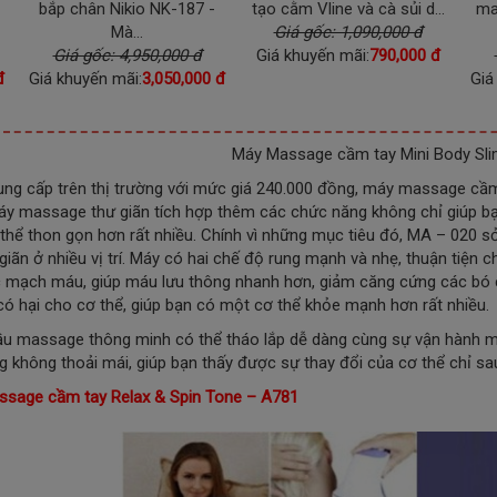
bắp chân Nikio NK-187 -
tạo cằm Vline và cà sủi d...
ma
Mà...
Giá gốc: 1,090,000 đ
Giá gốc: 4,950,000 đ
Giá khuyến mãi:
790,000 đ
đ
Giá khuyến mãi:
3,050,000 đ
Giá
Máy Massage cầm tay Mini Body S
ng cấp trên thị trường với mức giá 240.000 đồng, máy massage cầm
y massage thư giãn tích hợp thêm các chức năng không chỉ giúp bạ
thể thon gọn hơn rất nhiều. Chính vì những mục tiêu đó, MA – 020 sở
 giãn ở nhiều vị trí. Máy có hai chế độ rung mạnh và nhẹ, thuận tiện
 mạch máu, giúp máu lưu thông nhanh hơn, giảm căng cứng các bó cơ
có hại cho cơ thể, giúp bạn có một cơ thể khỏe mạnh hơn rất nhiều.
ầu massage thông minh có thể tháo lắp dễ dàng cùng sự vận hành 
g không thoải mái, giúp bạn thấy được sự thay đổi của cơ thể chỉ s
ssage cầm tay Relax & Spin Tone – A781