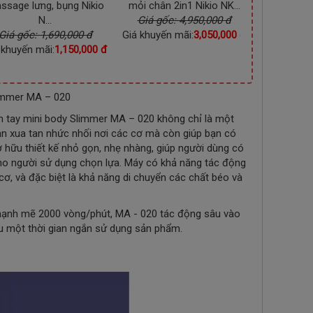
ssage lưng, bụng Nikio
mỏi chân 2in1 Nikio NK...
sạc Nikio N
N...
Giá gốc: 4,950,000 đ
Giá gốc
Giá gốc: 1,690,000 đ
Giá khuyến mãi:
3,050,000 đ
Giá khuyến
 khuyến mãi:
1,150,000 đ
limmer MA – 020
 tay mini body Slimmer MA – 020 không chỉ là một
n xua tan nhức nhối nơi các cơ mà còn giúp bạn có
 hữu thiết kế nhỏ gọn, nhẹ nhàng, giúp người dùng có
 cho người sử dụng chọn lựa. Máy có khả năng tác động
, và đặc biệt là khả năng di chuyển các chất béo và
mạnh mẽ 2000 vòng/phút, MA - 020 tác động sâu vào
au một thời gian ngắn sử dụng sản phẩm.