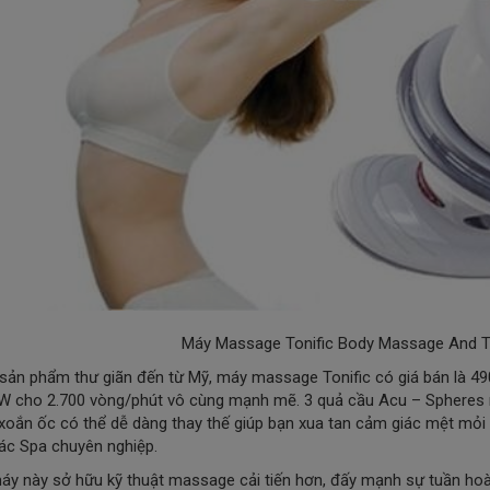
Máy Massage Tonific Body Massage And Toni
sản phẩm thư giãn đến từ Mỹ, máy massage Tonific có giá bán là 49
W cho 2.700 vòng/phút vô cùng mạnh mẽ. 3 quả cầu Acu – Spheres m
 xoắn ốc có thể dễ dàng thay thế giúp bạn xua tan cảm giác mệt mỏ
ác Spa chuyên nghiệp.
áy này sở hữu kỹ thuật massage cải tiến hơn, đấy mạnh sự tuần ho