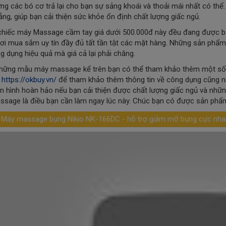
ng các bó cơ trả lại cho bạn sự sảng khoái và thoải mái nhất có thể
ẳng, giúp bạn cải thiện sức khỏe ổn định chất lượng giấc ngủ.
hiếc máy Massage cầm tay giá dưới 500.000đ này đều đang được bán 
nơi mua sắm uy tín đầy đủ tất tần tật các mặt hàng. Những sản ph
ng dụng hiệu quả mà giá cả lại phải chăng.
hững mẫu máy massage kể trên bạn có thể tham khảo thêm một số 
e
https://okbuy.vn/
để tham khảo thêm thông tin về công dụng cũng n
n hình hoàn hảo nếu bạn cải thiện được chất lượng giấc ngủ và nhữn
sage là điều bạn cần làm ngay lúc này. Chúc bạn có được sản phẩm 
 Máy massage bụng Nikio NK-166DC - hỗ trợ giảm mỡ bụng cực nh