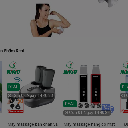
n Phẩm Deal:
DEAL
DE
Còn
02 Ngày 14:40:32
DEAL
Còn
01 Ngày 14:40:33
Máy massage bàn chân và
Máy massage nâng cơ mặt,
Đa