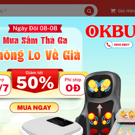
Giỏ Hà
SP Freeship
Sản Phẩm Hot
OKBUY Deal
 massase cầm tay giá rẻ dưới 500k TPHCM
 : 4453 | Ngày Đăng Tin: 19-12-2017
ung Chính Bài
assage cầm tay giá dưới 500k tại TPHCM
Máy Massage cầm tay giá dưới 
sage từ lâu đã trở thành một món đồ không thể thiếu trong tủ đồ củ
 của mình mà không cần ngâm mình trong bồn nước nóng quá lâu hoặ
hì loại máy massage thông minh mini cầm tay là một lựa chọn hoàn 
m tay giá dưới 500k tại TPHCM nhé!