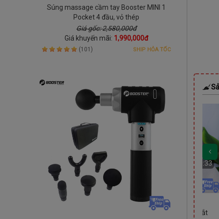
Súng massage cầm tay Booster MINI 1
Pocket 4 đầu, vỏ thép
Giá gốc: 2,580,000đ
Giá khuyến mãi:
1,990,000đ
(101)
SHIP HỎA TỐC
Sả
DEAL
DEAL
Còn
02 Ngày 14:40:32
Còn
02 Ngày 14:40:32
:40:32
 suy giãn
Máy massage chân nén ép
Máy massage mắt