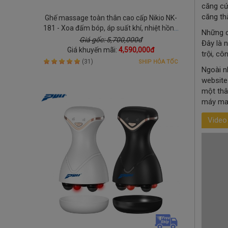
căng cứ
căng th
Ghế massage toàn thân cao cấp Nikio NK-
181 - Xoa đấm bóp, áp suất khí, nhiệt hồng
Những c
ngoại
Giá gốc: 5,700,000đ
Đây là 
Giá khuyến mãi:
4,590,000đ
trội, cô
(31)
SHIP HỎA TỐC
Ngoài n
websit
một thâ
máy mas
Video