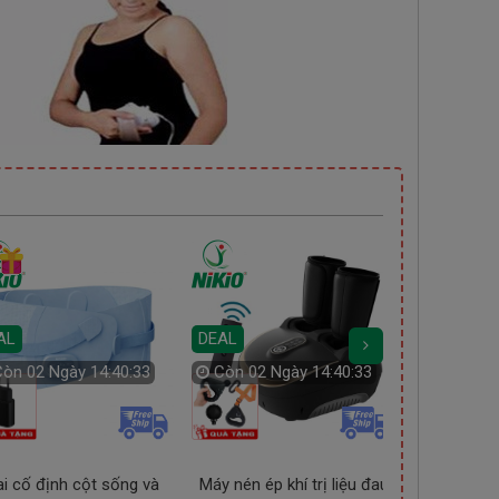
AL
DEAL
Còn
02 Ngày 14:40:32
Còn
02 Ngày 14:40:32
DEAL
Còn
01 
i cố định cột sống và
Máy nén ép khí trị liệu đau
Máy tăm nư