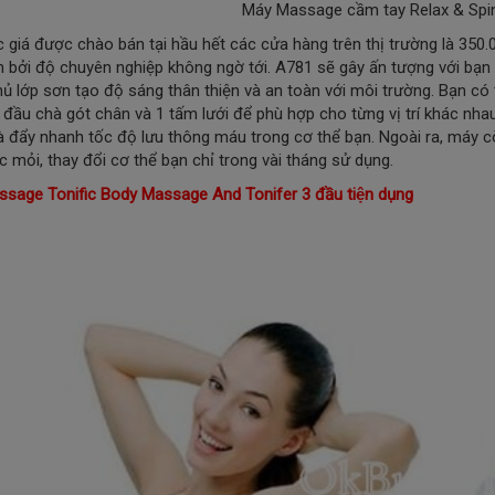
Máy Massage cầm tay Relax & Sp
 giá được chào bán tại hầu hết các cửa hàng trên thị trường là 350
n bởi độ chuyên nghiệp không ngờ tới. A781 sẽ gây ấn tượng với bạ
ủ lớp sơn tạo độ sáng thân thiện và an toàn với môi trường. Bạn có
1 đầu chà gót chân và 1 tấm lưới để phù hợp cho từng vị trí khác nhau
à đẩy nhanh tốc độ lưu thông máu trong cơ thể bạn. Ngoài ra, máy cò
c mỏi, thay đổi cơ thể bạn chỉ trong vài tháng sử dụng.
ssage Tonific Body Massage And Tonifer 3 đầu tiện dụng