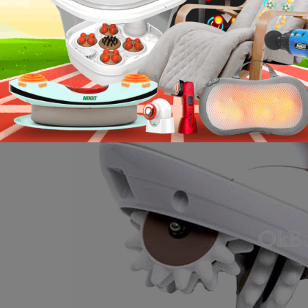
ác mẫu dưới 500k, OKBUY còn phân phối đầy đủ
máy massage cầm t
sage cầm tay Mini Body Slimmer MA – 020