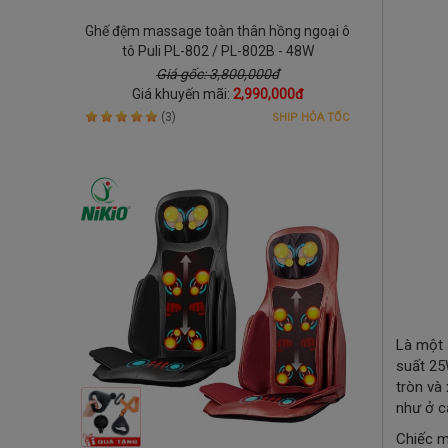
Ghế đệm massage toàn thân hồng ngoại ô
tô Puli PL-802 / PL-802B - 48W
Giá gốc: 3,800,000đ
Giá khuyến mãi:
2,990,000đ
(3)
SHIP HỎA TỐC
Là một 
suất 25
tròn và
như ở c
Chiếc m