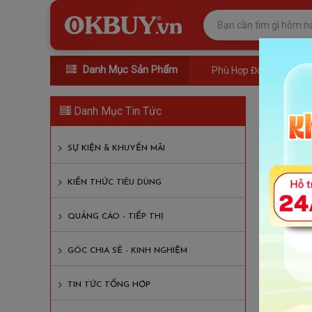
Danh Mục Sản Phẩm
Phù Hợp Đối Tượng
Máy
Danh Mục Tin Tức
Lượt xem
SỰ KIỆN & KHUYẾN MÃI
Nội D
KIẾN THỨC TIÊU DÙNG
Máy M
QUẢNG CÁO - TIẾP THỊ
GÓC CHIA SẺ - KINH NGHIỆM
Máy mas
mệt mỏi
TIN TỨC TỔNG HỢP
tiền, t
mini cầ