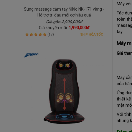
Máy với
Súng massage cầm tay Nikio NK-171 vàng -
Tác dụn
Hỗ trợ trị đau mỏi cơ hiệu quả
toàn th
Giá gốc: 2,990,000đ
massage
Giá khuyến mãi:
1,990,000đ
tay.
(17)
SHIP HỎA TỐC
Máy ma
Giá tha
Máy cầm
của hãn
Ứng dụn
thiết k
mệt mỏi
Với tín
những k