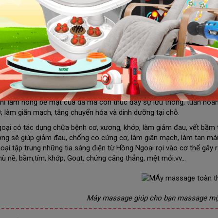
Máy massage toàn thân hồng ngoại giá
 ngày làm thật mệt mỏi, stress với công việc và cuộc sống, chúng t
hỉ giúp bạn cảm thấy dễ chịu mà những động tác xoa bóp trị liệu nà
u, thúc đẩy máu tuần hoàn, tăng cường cung cấp oxy cho cơ tim và
n vượt qua stress một cách dễ dàng.
o máy massage toàn thân hồng ngoại là sự lựa chọn lý tưởn
ssage toàn thân
hồng ngoại có tác dụng tạo hơi nóng được bổ sung
hỉ làm nóng bề mặt của da mà còn thúc đẩy sự lưu thông, tuần hoà
; làm giãn mạch, tăng chuyển hóa và dinh dưỡng tại chỗ.
oại có tác dụng chữa bệnh cơ, xương, khớp, làm giảm đau, vết bầm 
ơng sẽ giúp giảm đau, chống co cứng cơ, làm giãn mạch, làm tan má
oại tập trung những tia sáng điện từ Hồng Ngoại rọi vào cơ thể gây r
hù nề, bầm,tím, khớp, Gout, chứng căng thẳng, mệt mỏi.vv...
Máy massage giúp cho bạn massage một