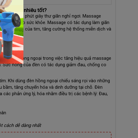
 tầm bao nhiêu tốt?
a cần những phút giây thư giãn nghỉ ngơi. Massage
y còn tốt cho sức khỏe. Massage có tác dụng làm giãn
 chức năng của tim, tăng cường hệ thống miễn dịch và
g?
 của đèn hồng ngoại trong việc tăng hiệu quả massage
n. Sức nóng của đèn có tác dụng giảm đau, chống co
tím. Khi dùng đèn hồng ngoại chiếu sáng rọi vào những
u bầm, tăng chuyển hóa và dinh dưỡng tại chỗ. Đèn
a các phản ứng lý, hóa nhằm điều trị các bệnh lý: Đau,
 cách dễ dàng nhất