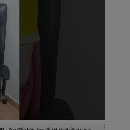
1 - Xoa đấm bóp, áp suất khí, nhiệt hồng ngoại