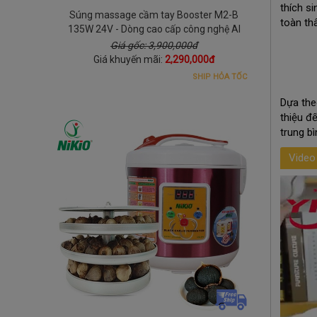
thích s
Súng massage cầm tay Booster M2-B
toàn th
135W 24V - Dòng cao cấp công nghệ AI
Giá gốc: 3,900,000đ
Giá khuyến mãi:
2,290,000đ
SHIP HỎA TỐC
Dựa the
thiệu đ
trung b
Video