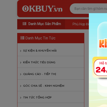
Danh Mục Sản Phẩm
Phù Hợp Đối Tượng
Máy 
Danh Mục Tin Tức
Lượt xem
SỰ KIỆN & KHUYẾN MÃI
Nội D
KIẾN THỨC TIÊU DÙNG
Máy ma
QUẢNG CÁO - TIẾP THỊ
Tại 
GÓC CHIA SẺ - KINH NGHIỆM
Máy
Máy
TIN TỨC TỔNG HỢP
Đệm 