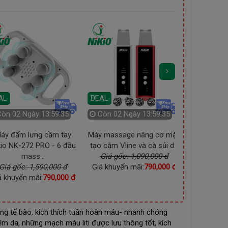
DEAL
Còn
03 
AL
DEAL
Còn
02 Ngày 13:59:33
Còn
02 Ngày 13:59:33
áy đấm lưng cầm tay
Máy massage nâng cơ mặt,
Máy massa
kio NK-272 PRO - 6 đầu
tạo cằm Vline và cà sủi d...
áp suất khí
mass...
Giá gốc: 1,090,000 đ
Giá gốc
Giá gốc: 1,590,000 đ
Giá khuyến mãi:
790,000 đ
Giá khuyến
á khuyến mãi:
790,000 đ
ưởng tế bào, kích thích tuần hoàn máu- nhanh chóng
m da, những mạch máu liti được lưu thông tốt, kích