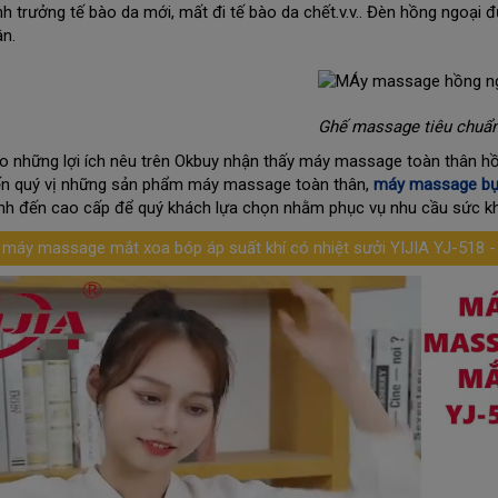
inh trưởng tế bào da mới, mất đi tế bào da chết.v.v.. Đèn hồng ngoạ
ân.
Ghế massage tiêu chuẩn
o những lợi ích nêu trên Okbuy nhận thấy máy massage toàn thân hồng
ến quý vị những sản phẩm máy massage toàn thân,
máy massage b
ình đến cao cấp để quý khách lựa chọn nhằm phục vụ nhu cầu sức k
 máy massage mắt xoa bóp áp suất khí có nhiệt sưởi YIJIA YJ-518 - H