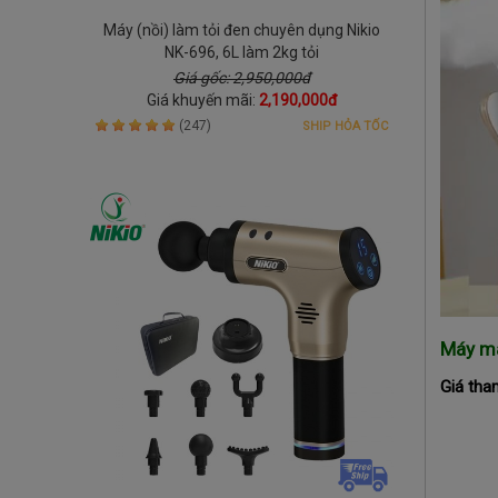
Máy (nồi) làm tỏi đen chuyên dụng Nikio
NK-696, 6L làm 2kg tỏi
Giá gốc: 2,950,000đ
Giá khuyến mãi:
2,190,000đ
(247)
SHIP HỎA TỐC
Máy ma
Giá tha