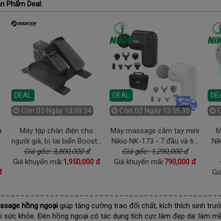
n Phẩm Deal:
DEAL
DEAL
DE
Còn
03 Ngày 13:59:32
Còn
02 Ngày 13:59:33
à
Máy tập chân điện cho
Máy massage cầm tay mini
M
người già, bị tai biến Boost...
Nikio NK-173 - 7 đầu và 6...
Ni
Giá gốc: 3,800,000 đ
Giá gốc: 1,290,000 đ
Giá khuyến mãi:
1,950,000 đ
Giá khuyến mãi:
790,000 đ
đ
Gi
ssage hồng ngoại
giúp tăng cường trao đổi chất, kích thích sinh tr
i sức khỏe. Đèn hồng ngoại có tác dụng tích cực làm đẹp da: làm mề