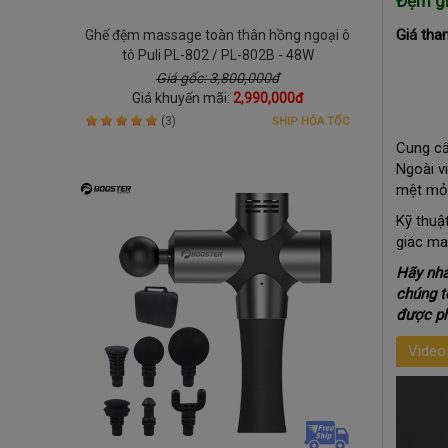
Đệm gh
Giá tha
Ghế đệm massage toàn thân hồng ngoại ô
tô Puli PL-802 / PL-802B - 48W
Giá gốc: 3,800,000đ
Giá khuyến mãi:
2,990,000đ
(3)
SHIP HỎA TỐC
Cung cấ
Ngoài v
mệt mỏi
K
ỹ
thuậ
giác ma
Hãy nha
chúng t
được ph
Video