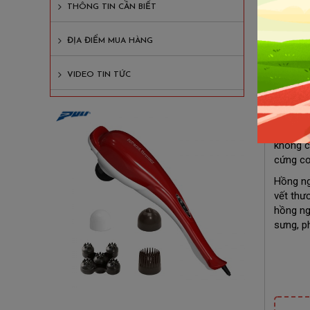
THÔNG TIN CẦN BIẾT
Sau một
ĐỊA ĐIỂM MUA HÀNG
không c
mạch má
VIDEO TIN TỨC
giúp bạ
Tại sa
Máy ma
không c
cứng cơ
Hồng ng
vết thư
hồng ng
sưng, p