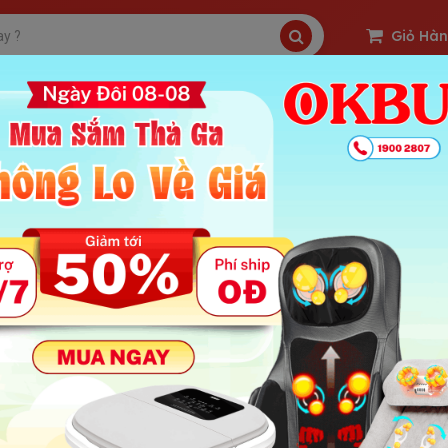
Giỏ Hà
SP Freeship
Sản Phẩm Hot
OKBUY Deal
massage toàn thân hồng ngoại giá tầm bao nhiêu tốt?
 : 3754 | Ngày Đăng Tin: 22-07-2017
ung Chính Bài
ssage toàn thân hồng ngoại giá tầm bao nhiêu tốt?
sao máy massage toàn thân hồng ngoại là sự lựa chọn lý tưởng?
 massage cầm tay đèn hồng ngoại DR-62
 massage đa năng cao cấp Beurer MG-100
ghế mát xa lưng cổ 3D hồng ngoại Beurer MG-295