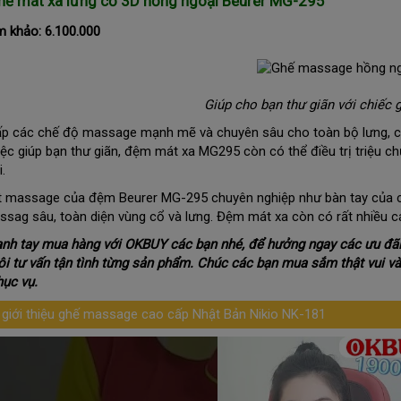
ế mát xa lưng cổ 3D hồng ngoại Beurer MG-295
m khảo: 6.100.000
Giúp cho bạn thư giãn với chiếc
p các chế độ massage mạnh mẽ và chuyên sâu cho toàn bộ lưng, cổ 
iệc giúp bạn thư giãn, đệm mát xa MG295 còn có thể điều trị triệu 
.
t massage của đệm Beurer MG-295 chuyên nghiệp như bàn tay của cá
ssag sâu, toàn diện vùng cổ và lưng. Đệm mát xa còn có rất nhiều 
nh tay mua hàng với OKBUY các bạn nhé, để hưởng ngay các ưu đãi
ôi tư vấn tận tình từng sản phẩm. Chúc các bạn mua sắm thật vui v
ục vụ.
 giới thiệu ghế massage cao cấp Nhật Bản Nikio NK-181