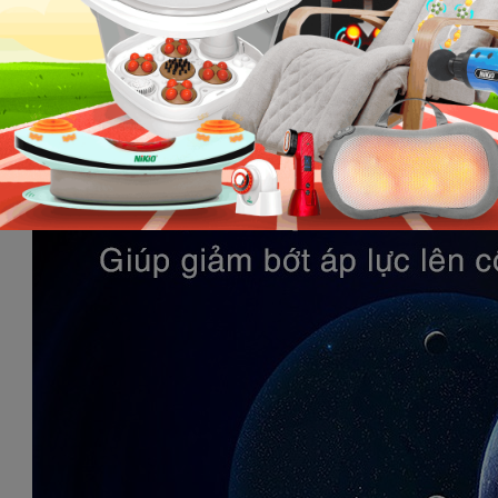
hế matxa toàn thân Nhật Bản Nikio NK-80 giúp mang lại cảm giác thư
Ghế matxa toàn thân Nhật Bản chính hã
uộc sống hiện nay, thì ghế matxa toàn thân Nhật Bản rất cần thiết g
thì người tiêu dùng rất quan tâm giá của ghế matxa toàn thân Nhật Bả
!