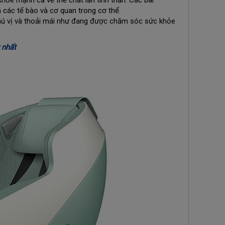
hỏe mạnh cả về thể chất lẫn tinh thần. Các bài
các tế bào và cơ quan trong cơ thể.
hú vị và thoải mái như đang được chăm sóc sức khỏe
 nhất