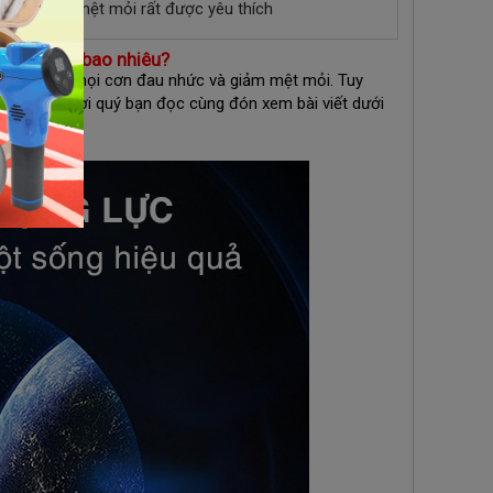
 thái giảm mệt mỏi rất được yêu thích
ng có giá bao nhiêu?
iúp xoa dịu mọi cơn đau nhức và giảm mệt mỏi. Tuy
n. Vì vậy, mời quý bạn đọc cùng đón xem bài viết dưới