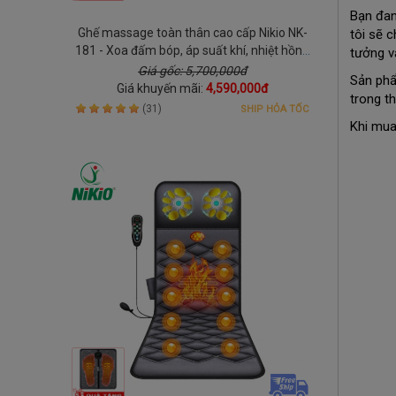
Bạn đan
Ghế massage toàn thân cao cấp Nikio NK-
tôi sẽ 
181 - Xoa đấm bóp, áp suất khí, nhiệt hồng
tưởng và
ngoại
Giá gốc: 5,700,000đ
Sản phẩ
Giá khuyến mãi:
4,590,000đ
trong t
(31)
SHIP HỎA TỐC
Khi mu