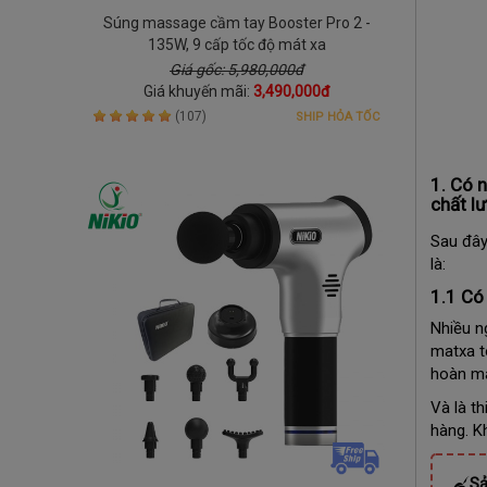
Súng massage cầm tay Booster Pro 2 -
135W, 9 cấp tốc độ mát xa
Giá gốc: 5,980,000đ
Giá khuyến mãi:
3,490,000đ
(107)
SHIP HỎA TỐC
1. Có 
chất l
Sau đây
là:
1.1 Có
Nhiều n
matxa t
hoàn má
Và là t
hàng. K
Sả