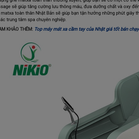
dụng ghế matxa toàn thân thường xuyên, giúp bạn sẽ có một cơ thể k
sage sẽ giúp tăng cường lưu thông máu, đưa dưỡng chất và oxy đến 
 matxa toàn thân Nhật Bản sẽ giúp bạn tận hưởng những phút giây t
các trung tâm spa chuyên nghiệp.
AM KHẢO THÊM:
Top máy mát xa cầm tay của Nhật giá tốt bán chạy