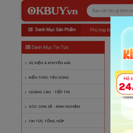
Danh Mục Sản Phẩm
Phù Hợp Đối Tượng
Ghế 
Danh Mục Tin Tức
Lượt xem
SỰ KIỆN & KHUYẾN MÃI
Nội D
KIẾN THỨC TIÊU DÙNG
Ghế ma
QUẢNG CÁO - TIẾP THỊ
1. C
lượ
GÓC CHIA SẺ - KINH NGHIỆM
1
TIN TỨC TỔNG HỢP
1