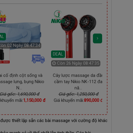
DEAL
Còn
01 N
AL
DEAL
òn
26 Ngày 08:47:33
Còn
02 Ngày 08:47:32
 lược massage da đầu
Máy tập chân điện cho
Bồn ngâm 
 tay Nikio NK-112 đa
người già, bị tai biến Boost...
Nikio NK-1
nă...
Giá gốc: 3,800,000 đ
t
iá gốc: 1,250,000 đ
Giá khuyến mãi:
1,950,000 đ
Giá gốc:
 khuyến mãi:
890,000 đ
Giá khuyến 
 được thiết lập sẵn các bài massage với cường độ khác