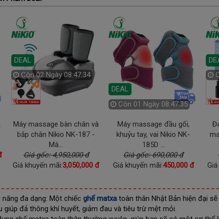
DEAL
Còn
02 Ngày 08:47:32
DEAL
DE
Còn
01 Ngày 08:47:33
C
Máy massage đầu gối,
Đai cố định cột sống và
Cây
khuỷu tay, vai Nikio NK-
massage lưng, bụng Nikio
cầm
185D ...
N...
Giá gốc: 690,000 đ
Giá gốc: 1,690,000 đ
G
Giá khuyến mãi:
450,000 đ
Giá khuyến mãi:
1,150,000 đ
Giá
h năng đa dạng: Một chiếc
ghế matxa
toàn thân Nhật Bản hiện đại sẽ
 giúp đả thông khí huyết, giảm đau và tiêu trừ mệt mỏi.