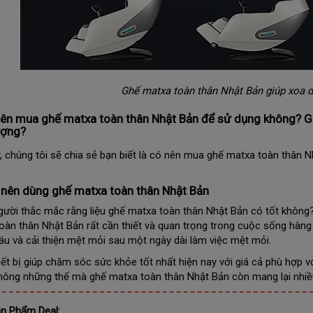
Ghế matxa toàn thân Nhật Bản giúp xoa 
nên mua ghế matxa toàn thân Nhật Bản để sử dụng không? Gi
ượng?
, chúng tôi sẽ chia sẻ bạn biết là có nên mua ghế matxa toàn thân N
 nên dùng ghế matxa toàn thân Nhật Bản
gười thắc mắc rằng liệu ghế matxa toàn thân Nhật Bản có tốt không
oàn thân Nhật Bản rất cần thiết và quan trọng trong cuộc sống hàng
u và cải thiện mệt mỏi sau một ngày dài làm việc mệt mỏi.
hiết bị giúp chăm sóc sức khỏe tốt nhất hiện nay với giá cả phù hợp v
hông những thế mà ghế matxa toàn thân Nhật Bản còn mang lại nhiều 
n Phẩm Deal: