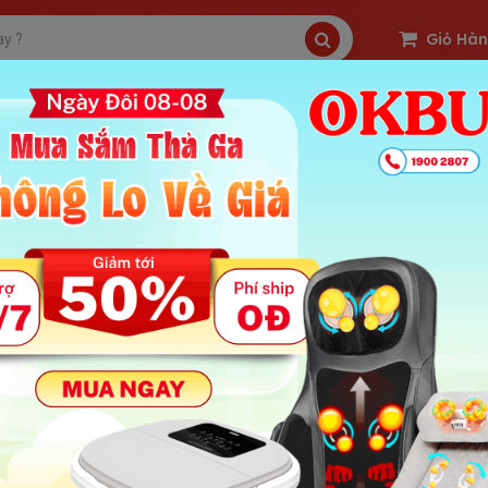
Giỏ Hà
SP Freeship
Sản Phẩm Hot
OKBUY Deal
matxa toàn thân Nhật Bản chính hãng có giá bao nhiêu?
 : 1519 | Ngày Đăng Tin: 19-11-2022
ung Chính Bài
txa toàn thân Nhật Bản chính hãng có giá bao nhiêu?
ó nên mua ghế matxa toàn thân Nhật Bản để sử dụng không? Giá ghế
ng?
.1 Có nên dùng ghế matxa toàn thân Nhật Bản
.2 Mua ghế matxa toàn thân Nhật Bản ở đâu đáng tin cậy