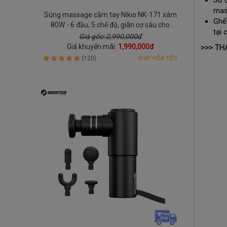
Sử 
mas
Súng massage cầm tay Nikio NK-171 xám
Ghế
80W - 6 đầu, 5 chế độ, giãn cơ sâu cho
tại 
người hay vận động
Giá gốc: 2,990,000đ
Giá khuyến mãi:
1,990,000đ
>>> TH
(120)
SHIP HỎA TỐC