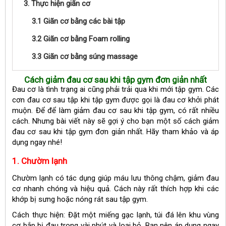
3. Thực hiện giãn cơ
3.1 Giãn cơ bằng các bài tập
3.2 Giãn cơ bằng Foam rolling
3.3 Giãn cơ bằng súng massage
Cách giảm đau cơ sau khi tập gym đơn giản nhất
Đau cơ là tình trạng ai cũng phải trải qua khi mới tập gym. Các
cơn đau cơ sau tập khi tập gym được gọi là đau cơ khởi phát
muộn. Để để làm giảm đau cơ sau khi tập gym, có rất nhiều
cách. Nhưng bài viết này sẽ gợi ý cho bạn một số cách giảm
đau cơ sau khi tập gym đơn giản nhất. Hãy tham khảo và áp
dụng ngay nhé!
1. Chườm lạnh
Chườm lạnh có tác dụng giúp máu lưu thông chậm, giảm đau
cơ nhanh chóng và hiệu quả. Cách này rất thích hợp khi các
khớp bị sưng hoặc nóng rát sau tập gym.
Cách thực hiện: Đặt một miếng gạc lạnh, túi đá lên khu vùng
cơ bắp bị đau trong vài phút và loại bỏ. Bạn nên áp dụng ngay