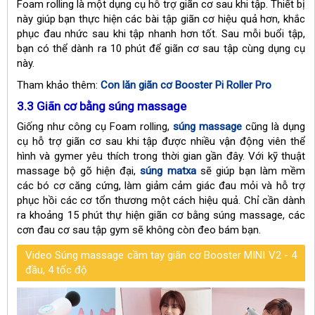
Foam rolling là một dụng cụ hỗ trợ giãn cơ sau khi tập. Thiết bị
này giúp bạn thực hiện các bài tập giãn cơ hiệu quả hơn, khắc
phục đau nhức sau khi tập nhanh hơn tốt. Sau mỗi buổi tập,
bạn có thể dành ra 10 phút để giãn cơ sau tập cùng dụng cụ
này.
Tham khảo thêm:
Con lăn giãn cơ Booster Pi Roller Pro
3.3 Giãn cơ bằng súng massage
Giống như công cụ Foam rolling,
súng massage
cũng là dụng
cụ hỗ trợ giãn cơ sau khi tập được nhiều vận động viên thể
hình và gymer yêu thích trong thời gian gần đây. Với kỹ thuật
massage bộ gõ hiện đại,
súng matxa
sẽ giúp bạn làm mềm
các bó cơ căng cứng, làm giảm cảm giác đau mỏi và hỗ trợ
phục hồi các cơ tổn thương một cách hiệu quả. Chỉ cần dành
ra khoảng 15 phút thự hiện giãn cơ bằng súng massage, các
cơn đau cơ sau tập gym sẽ không còn đeo bám bạn.
Video Súng massage cầm tay giãn cơ Booster MINI V2 - 4
đầu, 4 tốc độ