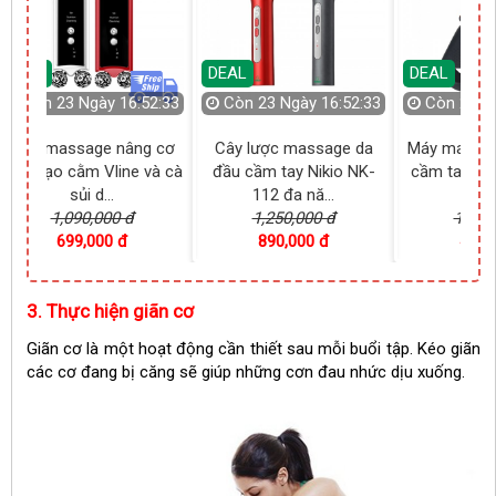
DEAL
DEAL
DEAL
Còn
23 Ngày 16:52:33
Còn
23 Ngày 16:52:33
Còn
23 N
Máy massage nâng cơ
Cây lược massage da
Máy massag
mặt, tạo cằm Vline và cà
đầu cầm tay Nikio NK-
cầm tay Nik
sủi d...
112 đa nă...
Dây 
1,090,000 đ
1,250,000 đ
1,690
699,000 đ
890,000 đ
499,
3. Thực hiện giãn cơ
Giãn cơ là một hoạt động cần thiết sau mỗi buổi tập. Kéo giãn
các cơ đang bị căng sẽ giúp những cơn đau nhức dịu xuống.