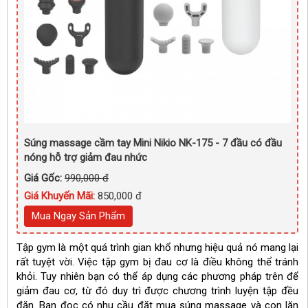
Súng massage cầm tay Mini Nikio NK-175 - 7 đầu có đầu
nóng hỗ trợ giảm đau nhức
Giá Gốc:
990,000 đ
Giá Khuyến Mãi:
850,000 đ
Mua Ngay Sản Phẩm
Tập gym là một quá trình gian khổ nhưng hiệu quả nó mang lại
rất tuyệt vời. Việc tập gym bị đau cơ là điều không thể tránh
khỏi. T
uy nhiên bạn có thể áp dụng các phương pháp trên để 
giảm đau cơ, từ đó duy trì được chương trình luyện tập đều 
đặn. Bạn đọc có nhu cầu đặt mua súng massage và con lăn 