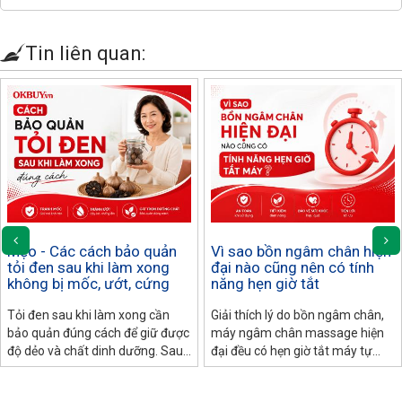
Tin liên quan:
Mẹo - Các cách bảo quản
Vì sao bồn ngâm chân hiện
tỏi đen sau khi làm xong
đại nào cũng nên có tính
không bị mốc, ướt, cứng
năng hẹn giờ tắt
Tỏi đen sau khi làm xong cần
Giải thích lý do bồn ngâm chân,
bảo quản đúng cách để giữ được
máy ngâm chân massage hiện
độ dẻo và chất dinh dưỡng. Sau
đại đều có hẹn giờ tắt máy tự
đây là các bảo quản và cách xử
động: an toàn điện, bảo vệ sức
lý tỏi đen nếu bị ướt, khô, cứng
khỏe, tiết kiệm điện.