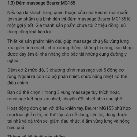
1.3) Đệm massage Beurer MG155
Nếu bạn là khách hàng quen thuộc của nhà Beurer mà muốn
tìm sản phẩm giá bình dân thì đệm massage Beurer MG155 là
một gợi ý tốt. Giá thành sản phẩm chưa tới 2 triệu đồng, sử
dụng cũng khá tiện lợi.
Thiết kế sản phẩm hiện đại, giúp massage chủ yếu vùng lưng,
xoa giãn tĩnh mạch, cho xương thẳng, không bị còng, các khớp
được day êm ái nhẹ nhàng cho bác tài những cung đường ý
nghĩa.
Đệm có 2 mức độ, 3 chương trình massage với 5 động cơ
rung. Ngoài ra còn có bộ phận nhiệt, chức năng nhiệt có thể
điều chỉnh.
Bạn có thể chọn 1 trong 3 vùng massage tùy thích hoặc
massage kết hợp với nhiệt, chuyển đổi nhiệt phía sau ghế.
Hoạt động đơn giản với điều khiển tay, Beurer MG155 phù hợp
mọi loại ghế ô tô, có thể lắp ráp dễ dàng, tiện lợi, dùng được
tại nhà và cả trên xe, giảm đau nhức, ê ẩm vùng lưng và hông
hiệu quả.
Thông số kỹ thuật sản phẩm: