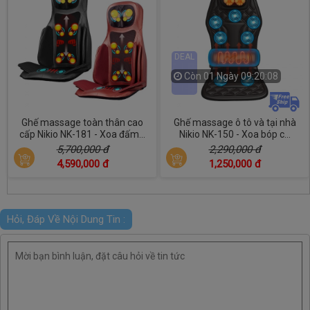
DEAL
Còn
01 Ngày 09:20:06
Ghế massage toàn thân cao
Ghế massage ô tô và tại nhà
cấp Nikio NK-181 - Xoa đấm...
Nikio NK-150 - Xoa bóp c...
5,700,000 đ
2,290,000 đ
4,590,000 đ
1,250,000 đ
Hỏi, Đáp Về Nội Dung Tin :