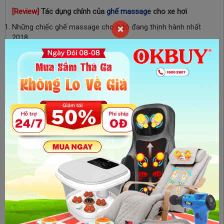
[Review]
Tác dụng chính của
ghế massage
cho xe hơi
Những chiếc ghế massage cho ô tô đang thịnh hành nhất
×
2018
So sánh tiện ích giữa các sản phẩm ghế massage cho ô tô
Tác dụng chính của ghế massage dành cho ô tô
Không lắp ghế massage cho ô tô có được không?
Cách lựa chọn ghế massage cho xe hơi
Tiêu chí lựa chọn chiếc ghế massage phù hợp từng dòng xe
Tiêu chí về chất lượng và giá bán
Lắp ráp và sử dụng ra sao cho hiệu quả
Liên hệ mua máy massage cho ô tô chính hãng, giá rẻ tại Sài
Gòn
Sản Phẩm Deal: