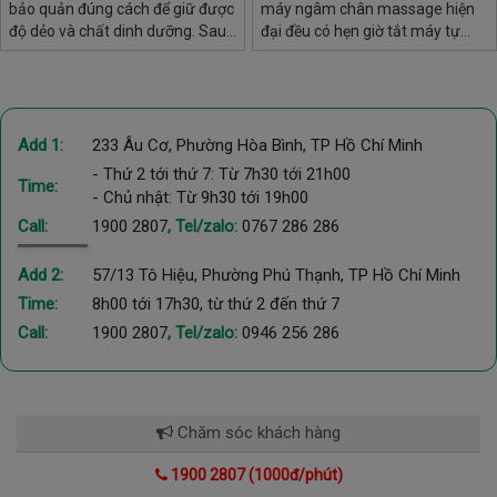
bảo quản đúng cách để giữ được
máy ngâm chân massage hiện
độ dẻo và chất dinh dưỡng. Sau
đại đều có hẹn giờ tắt máy tự
đây là các bảo quản và cách xử
động: an toàn điện, bảo vệ sức
lý tỏi đen nếu bị ướt, khô, cứng
khỏe, tiết kiệm điện.
Add 1:
233 Âu Cơ, Phường Hòa Bình, TP Hồ Chí Minh
- Thứ 2 tới thứ 7: Từ 7h30 tới 21h00
Time:
- Chủ nhật: Từ 9h30 tới 19h00
Call:
1900 2807
, Tel/zalo:
0767 286 286
Add 2:
57/13 Tô Hiệu, Phường Phú Thạnh, TP Hồ Chí Minh
Time:
8h00 tới 17h30, từ thứ 2 đến thứ 7
Call:
1900 2807
, Tel/zalo:
0946 256 286
Chăm sóc khách hàng
1900 2807 (1000đ/phút)