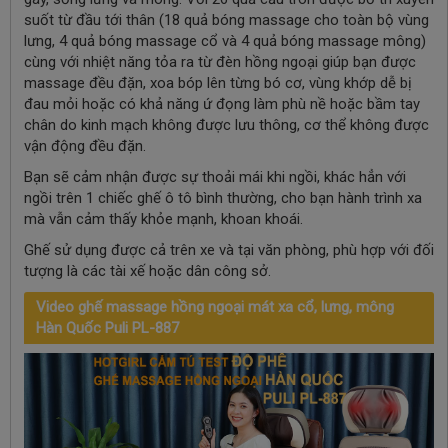
suốt từ đầu tới thân (18 quả bóng massage cho toàn bộ vùng
lưng, 4 quả bóng massage cổ và 4 quả bóng massage mông)
cùng với nhiệt năng tỏa ra từ đèn hồng ngoại giúp bạn được
massage đều đặn, xoa bóp lên từng bó cơ, vùng khớp dễ bị
đau mỏi hoặc có khả năng ứ đọng làm phù nề hoặc bầm tay
chân do kinh mạch không được lưu thông, cơ thể không được
vận động đều đặn.
Bạn sẽ cảm nhận được sự thoải mái khi ngồi, khác hẳn với
ngồi trên 1 chiếc ghế ô tô bình thường, cho bạn hành trình xa
mà vẫn cảm thấy khỏe mạnh, khoan khoái.
Ghế sử dụng được cả trên xe và tại văn phòng, phù hợp với đối
tượng là các tài xế hoặc dân công sở.
Video ghế massage hồng ngoại mát xa cổ, lưng, mông
Hàn Quốc Puli PL-887