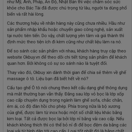
như Mỹ, Anh, Pháp, Ấn Độ, Nhật Bản thì việc chăm sóc sức
khỏe cho Bác Tài đã được chú trọng từ lâu, người ta dùng phổ
biến và rất hài lòng.
Các thương hiệu về nhãn hàng này cũng chưa nhiều. Hầu như
sản phẩm nhập khẩu hoặc chuyển giao công nghệ, sản xuất
tại nước tiên tiến. Do vậy, chất lượng yên tâm và giá thành thì
định mức theo tiện ích đi kèm cũng như chất liệu làm ra nó.
Để so sánh các sản phẩm với nhau, khách hàng truy cập theo
website Okbuy.vn để theo dõi chi tiết từng sản phẩm để khách
quan hơn. Bởi không có sự so sánh nào là tuyệt đối.
Thay vào đó, Okbuy xin dành thời gian để chia sẻ thêm về ghế
massage ô tô. Liệu bạn đã biết hết về nó?
Cấu tạo ghế Ô tô nói chung theo kết cấu dạng ghế thông dụng
mà mắt thường bạn vẫn thấy. Đằng sau lớp vỏ bọc là lớp xốp
cao cấp chuyên dụng trong ngành làm ghế sofa, chắc chắn,
êm ái, có độ đàn hồi cho phép. Phía trong nữa là bộ xương
của ghế, được làm từ inox hoặc một số chất liệu khác bằng
kim loại. Tất cả được bọc lại bởi lớp nỉ bằng vải cao cấp. Nếu
khách không thích thì có thể bỏ nỉ đi để bọc đệm da bằng các
loại vải từ bình dân tới cao cấp. Loại tốt nhất đó là bằng chất