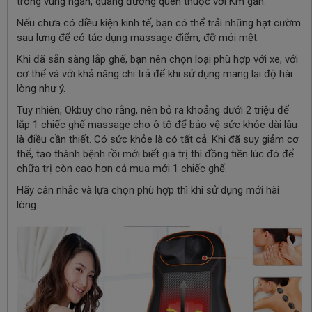
trong vùng ngắn, quãng đường quen thuộc với Km gần.
Nếu chưa có điều kiện kinh tế, bạn có thể trải những hạt cườm
sau lưng để có tác dụng massage điểm, đỡ mỏi mệt.
Khi đã sẵn sàng lắp ghế, bạn nên chọn loại phù hợp với xe, với
cơ thể và với khả năng chi trả để khi sử dụng mang lại độ hài
lòng như ý.
Tuy nhiên, Okbuy cho rằng, nên bỏ ra khoảng dưới 2 triệu để
lắp 1 chiếc ghế massage cho ô tô để bảo vệ sức khỏe dài lâu
là điều cần thiết. Có sức khỏe là có tất cả. Khi đã suy giảm cơ
thể, tạo thành bệnh rồi mới biết giá trị thì đồng tiền lúc đó để
chữa trị còn cao hơn cả mua mới 1 chiếc ghế.
Hãy cân nhắc và lựa chọn phù hợp thì khi sử dụng mới hài
lòng.