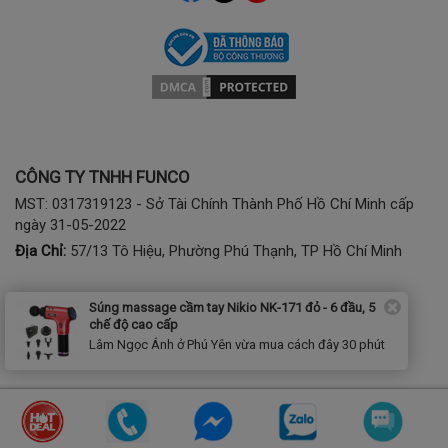
CÔNG TY TNHH FUNCO
MST: 0317319123 - Sở Tài Chính Thành Phố Hồ Chí Minh cấp
ngày 31-05-2022
Địa Chỉ:
57/13 Tô Hiệu, Phường Phú Thạnh, TP Hồ Chí Minh
Mua hàng:
1900 2807 - (028) 7777 2807 (phím 1)
Súng massage cầm tay Nikio NK-171 đỏ - 6 đầu, 5
chế độ cao cấp
Bảo hành, kỹ thuật:
(028) 3974 2186; Tel/Zalo: 0941797286
Lâm Ngọc Ánh ở Phú Yên vừa mua cách đây 30 phút
Khách Hàng Dự Án:
0368788855