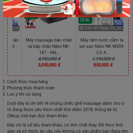
09:20:06
DEAL
DEAL
Còn
00 Ngày 09:20:07
Còn
01 Ngày 09:20:06
àn chân
Máy tăm nước cầm tay
Nệm (đệm) massage
kio NK-
pin sạc Nikio NK-M209 -
trên ô tô và tại nhà Nikio
..
Có 4 ...
NK-15...
 đ
1,190,000 đ
2,290,000 đ
 đ
850,000 đ
1,250,000 đ
Cách thức mua hàng
Phương thức thanh toán
Lưu ý khi sử dụng
Dưới đây là chi tiết về những chiếc ghế massage dành cho ô
tô đang được yêu thích nhất thời điểm 2018, thống kê từ
Okbuy, mời bạn đọc tham khảo.
Đây chỉ là số liệu tham khảo, có tính chất thay đổi theo thời
gian và sở thích, do vậy, nếu không có sản phẩm bạn đang tìm