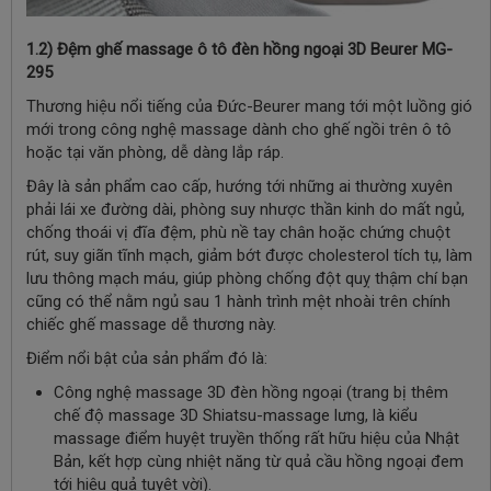
1.2) Đệm ghế massage ô tô đèn hồng ngoại 3D Beurer MG-
295
Thương hiệu nổi tiếng của Đức-Beurer mang tới một luồng gió
mới trong công nghệ massage dành cho ghế ngồi trên ô tô
hoặc tại văn phòng, dễ dàng lắp ráp.
Đây là sản phẩm cao cấp, hướng tới những ai thường xuyên
phải lái xe đường dài, phòng suy nhược thần kinh do mất ngủ,
chống thoái vị đĩa đệm, phù nề tay chân hoặc chứng chuột
rút, suy giãn tĩnh mạch, giảm bớt được cholesterol tích tụ, làm
lưu thông mạch máu, giúp phòng chống đột quỵ thậm chí bạn
cũng có thể nằm ngủ sau 1 hành trình mệt nhoài trên chính
chiếc ghế massage dễ thương này.
Điểm nổi bật của sản phẩm đó là:
Công nghệ massage 3D đèn hồng ngoại (trang bị thêm
chế độ massage 3D Shiatsu-massage lưng, là kiểu
massage điểm huyệt truyền thống rất hữu hiệu của Nhật
Bản, kết hợp cùng nhiệt năng từ quả cầu hồng ngoại đem
tới hiệu quả tuyệt vời).