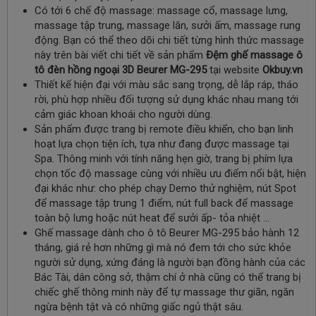
Có tới 6 chế độ massage: massage cổ, massage lưng,
massage tập trung, massage lăn, sưởi ấm, massage rung
động. Bạn có thể theo dõi chi tiết từng hình thức massage
này trên bài viết chi tiết về sản phẩm
Đệm ghế massage ô
tô đèn hồng ngoại 3D Beurer MG-295
tại website
Okbuy.vn
Thiết kế hiện đại với màu sắc sang trọng, dễ lắp ráp, tháo
rời, phù hợp nhiều đối tượng sử dụng khác nhau mang tới
cảm giác khoan khoái cho người dùng.
Sản phẩm được trang bị remote điều khiển, cho bạn linh
hoạt lựa chọn tiện ích, tựa như đang được massage tại
Spa. Thông minh với tính năng hẹn giờ, trang bị phím lựa
chọn tốc độ massage cùng với nhiều ưu điểm nổi bật, hiện
đại khác như: cho phép chạy Demo thử nghiệm, nút Spot
để massage tập trung 1 điểm, nút full back để massage
toàn bộ lưng hoặc nút heat để sưởi ấp- tỏa nhiệt …
Ghế massage dành cho ô tô Beurer MG-295 bảo hành 12
tháng, giá rẻ hơn những gì mà nó đem tới cho sức khỏe
người sử dụng, xứng đáng là người bạn đồng hành của các
Bác Tài, dân công sở, thậm chí ở nhà cũng có thể trang bị
chiếc ghế thông minh này để tự massage thư giãn, ngăn
ngừa bệnh tật và có những giấc ngủ thật sâu.