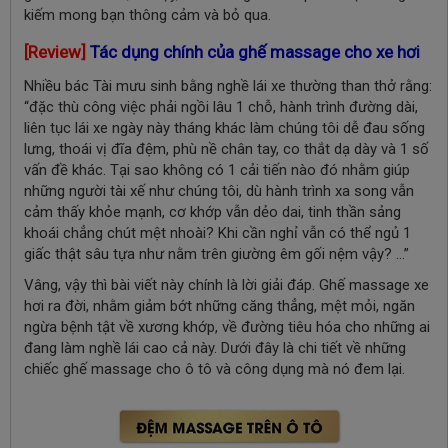
kiếm mong bạn thông cảm và bỏ qua.
[Review]
Tác dụng chính của ghế massage cho xe hơi
Nhiều bác Tài mưu sinh bằng nghề lái xe thường than thở rằng:
“đặc thù công việc phải ngồi lâu 1 chỗ, hành trình đường dài,
liên tục lái xe ngày này tháng khác làm chúng tôi dễ đau sống
lưng, thoái vị đĩa đệm, phù nề chân tay, co thắt dạ dày và 1 số
vấn đề khác. Tại sao không có 1 cải tiến nào đó nhằm giúp
những người tài xế như chúng tôi, dù hành trình xa song vẫn
cảm thấy khỏe mạnh, cơ khớp vẫn dẻo dai, tinh thần sảng
khoái chẳng chút mệt nhoài? Khi cần nghỉ vẫn có thể ngủ 1
giấc thật sâu tựa như nằm trên giường êm gối nệm vậy? ...”
Vâng, vậy thì bài viết này chính là lời giải đáp. Ghế massage xe
hơi ra đời, nhằm giảm bớt những căng thẳng, mệt mỏi, ngăn
ngừa bệnh tật về xương khớp, về đường tiêu hóa cho những ai
đang làm nghề lái cao cả này. Dưới đây là chi tiết về những
chiếc ghế massage cho ô tô và công dụng mà nó đem lại.