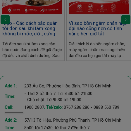
Mẹo - Các cách bảo quản
Vì sao bồn ngâm chân hiện
tỏi đen sau khi làm xong
đại nào cũng nên có tính
không bị mốc, ướt, cứng
năng hẹn giờ tắt
Tỏi đen sau khi làm xong cần
Giải thích lý do bồn ngâm chân,
bảo quản đúng cách để giữ được
máy ngâm chân massage hiện
độ dẻo và chất dinh dưỡng. Sau
đại đều có hẹn giờ tắt máy tự
đây là các bảo quản và cách xử
động: an toàn điện, bảo vệ sức
lý tỏi đen nếu bị ướt, khô, cứng
khỏe, tiết kiệm điện.
Add 1:
233 Âu Cơ, Phường Hòa Bình, TP Hồ Chí Minh
- Thứ 2 tới thứ 7: Từ 7h30 tới 21h00
Time:
- Chủ nhật: Từ 9h30 tới 19h00
Call:
1900 2807
, Tel/zalo:
0767 286 286
-
0888 560 789
Add 2:
57/13 Tô Hiệu, Phường Phú Thạnh, TP Hồ Chí Minh
Time:
8h00 tới 17h30, từ thứ 2 đến thứ 7