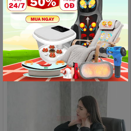
động, chẳng hạn như bơi trong động tác trườn trước
Thả người với tư thế không tốt khi xem màn hình máy tính
hoặc nhìn xuống điện thoại di động trong thời gian dài (đôi
khi được gọi là " cổ chữ ")
Trải qua căng thẳng hoặc lo lắng quá mức, có thể dẫn đến
căng thẳng ở cổ
Nhìn vào một nơi hay thực hiện giữ cổ khoi ngủ hay làm
việc ở tư thế bất thường trong thời gian dài mà không tahy
đổi, chẳng hạn như ôm điện thoại xem phim giữa cổ và vai
điều này cũng khiến bạn bị đau nhức cổ không quay đầu
được.
>>> Xem thêm:
máy mát xa cầm tay đánh tan đau nhức