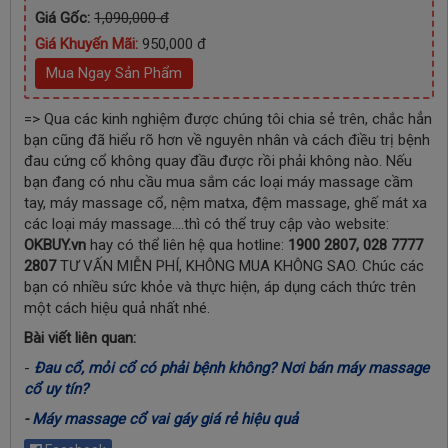
Giá Gốc:
1,090,000 đ
Giá Khuyến Mãi:
950,000 đ
Mua Ngay Sản Phẩm
=> Qua các kinh nghiệm được chúng tôi chia sẻ trên, chắc hẳn
bạn cũng đã hiểu rõ hơn về nguyên nhân và cách điều trị bệnh
đau cứng cổ không quay đầu được rồi phải không nào. Nếu
bạn đang có nhu cầu mua sắm các loại máy massage cầm
tay, máy massage cổ, nệm matxa, đệm massage, ghế mát xa
các loại máy massage….thì có thể truy cập vào website:
OKBUY.vn
hay có thể liên hệ qua hotline:
1900 2807, 028 7777
2807
TƯ VẤN MIỄN PHÍ, KHÔNG MUA KHÔNG SAO. Chúc các
bạn có nhiều sức khỏe và thực hiện, áp dụng cách thức trên
một cách hiệu quả nhất nhé.
Bài viết liên quan:
-
Đau cổ, mỏi cổ có phải bệnh không? Nơi bán máy massage
cổ uy tín?
-
Máy massage cổ vai gáy giá rẻ hiệu quả