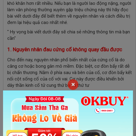
khó khăn hơn rất nhiều. Nếu bạn là người lao động nặng, người
làm văn phòng thường xuyên gặp triệu chứng này thì hãy đọc
bài viết dưới đây để biết thêm về nguyên nhân và cách điều trị
đem lại hiệu quả cao nhất nhé.
" Hy vọng bài viết dưới đây sẽ chia sẻ những thông tin mà bạn
cần"
1. Nguyên nhân đau cứng cổ không quay đầu được
Cho đến nay, nguyên nhân phổ biến nhất của cứng cổ là do
căng cơ hoặc bong gân mô mềm. Đặc biệt, cơ đòn bẩy rất dễ
bị chấn thương. Nằm ở phía sau và bên của cổ, cơ đòn bẩy kết
nối cột sống cổ của cổ với vai. Cơ này được điều khiển bởi
×
dây thần kinh cổ tử cung thứ ba và thứ tư
Cơ ở phần cổ có có thể bị căng trong quá trình thực hiện
nhiều hoạt động thông thường hàng ngày, chẳng hạn như:
Nằm ngửa cổ khi ngủ ở tư thế khó xử
Rơi hoặc va chạm đột ngột đẩy đầu sang một bên, chẳng
hạn như chấn thương trong thể thao
Lật đầu từ bên này sang bên kia nhiều lần trong một hoạt