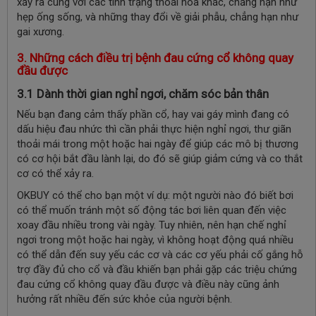
xảy ra cùng với các tình trạng thoái hóa khác, chẳng hạn như
hẹp ống sống, và những thay đổi về giải phẫu, chẳng hạn như
gai xương.
3. Những cách điều trị
bệnh đau cứng cổ không quay
đầu được
3.1 Dành thời gian nghỉ ngơi, chăm sóc bản thân
Nếu bạn đang cảm thấy phần cổ, hay vai gáy mình đang có
dấu hiệu đau nhức thì cần phải thực hiện nghỉ ngơi, thư giãn
thoải mái trong một hoặc hai ngày để giúp các mô bị thương
có cơ hội bắt đầu lành lại, do đó sẽ giúp giảm cứng và co thắt
cơ có thể xảy ra.
OKBUY có thể cho bạn một ví dụ: một người nào đó biết bơi
có thể muốn tránh một số động tác bơi liên quan đến việc
xoay đầu nhiều trong vài ngày. Tuy nhiên, nên hạn chế nghỉ
ngơi trong một hoặc hai ngày, vì không hoạt động quá nhiều
có thể dẫn đến suy yếu các cơ và các cơ yếu phải cố gắng hỗ
trợ đầy đủ cho cổ và đầu khiến bạn phải gặp các triệu chứng
đau cứng cổ không quay đầu được và điều này cũng ảnh
hưởng rất nhiều đến sức khỏe của người bệnh.