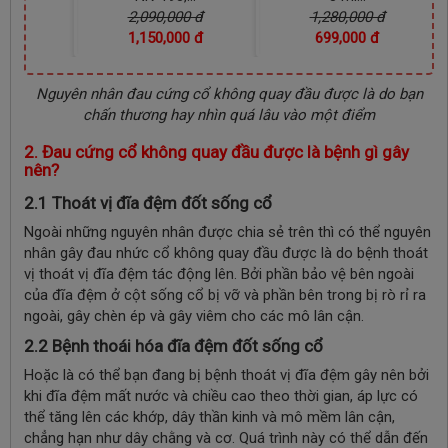
 đ
1,280,000 đ
3,590,000 đ
 đ
699,000 đ
1,450,000 đ
Nguyên nhân đau cứng cổ không quay đầu được là do bạn
chấn thương hay nhìn quá lâu vào một điểm
2. Đau cứng cổ không quay đầu được là bệnh gì gây
nên?
2.1 Thoát vị đĩa đệm đốt sống cổ
Ngoài những nguyên nhân được chia sẻ trên thì có thể nguyên
nhân gây đau nhức cổ không quay đầu được là do bệnh thoát
vị thoát vị đĩa đệm tác động lên. Bởi phần bảo vệ bên ngoài
của đĩa đệm ở cột sống cổ bị vỡ và phần bên trong bị rò rỉ ra
ngoài, gây chèn ép và gây viêm cho các mô lân cận.
2.2 Bệnh thoái hóa đĩa đệm đốt sống cổ
Hoặc là có thể bạn đang bị bệnh thoát vị đĩa đệm gây nên bởi
khi đĩa đệm mất nước và chiều cao theo thời gian, áp lực có
thể tăng lên các khớp, dây thần kinh và mô mềm lân cận,
chẳng hạn như dây chằng và cơ. Quá trình này có thể dẫn đến