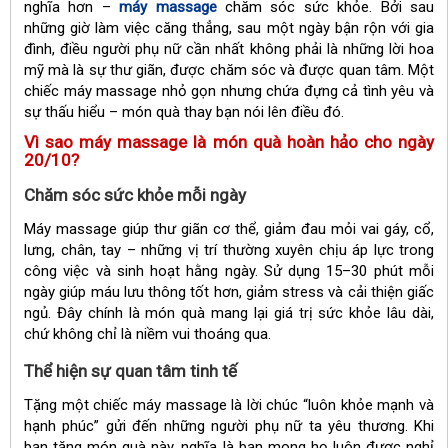
nghĩa hơn –
máy massage
chăm sóc sức khỏe. Bởi sau
những giờ làm việc căng thẳng, sau một ngày bận rộn với gia
đình, điều người phụ nữ cần nhất không phải là những lời hoa
mỹ mà là sự thư giãn, được chăm sóc và được quan tâm. Một
chiếc máy massage nhỏ gọn nhưng chứa đựng cả tình yêu và
sự thấu hiểu – món quà thay bạn nói lên điều đó.
Vì sao máy massage là món quà hoàn hảo cho ngày
20/10?
Chăm sóc sức khỏe mỗi ngày
Máy massage giúp thư giãn cơ thể, giảm đau mỏi vai gáy, cổ,
lưng, chân, tay – những vị trí thường xuyên chịu áp lực trong
công việc và sinh hoạt hằng ngày. Sử dụng 15–30 phút mỗi
ngày giúp máu lưu thông tốt hơn, giảm stress và cải thiện giấc
ngủ. Đây chính là món quà mang lại giá trị sức khỏe lâu dài,
chứ không chỉ là niềm vui thoáng qua.
Thể hiện sự quan tâm tinh tế
Tặng một chiếc máy massage là lời chúc “luôn khỏe mạnh và
hạnh phúc” gửi đến những người phụ nữ ta yêu thương. Khi
bạn tặng món quà này, nghĩa là bạn mong họ luôn được nghỉ