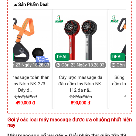
Sản Phẩm Deal:
DEAL
DEAL
DEAL
Còn
23 Ngày 18:28:03
Còn
23 Ngày 18:28:03
Còn
23 N
Máy massage toàn thân
Cây lược massage da
Súng (máy
cầm tay Nikio NK-273 -
đầu cầm tay Nikio NK-
cầm tay toà
Dây đ...
112 đa nă...
NK-27
1,690,000 đ
1,250,000 đ
1,690
499,000 đ
890,000 đ
499,
Gợi ý các loại máy massage được ưa chuộng nhất hiện
nay
Máy massage cổ vai gáy – Giải pháp thư giãn tức thì