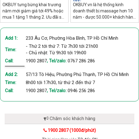
OKBUY tưng bừng khai trương
OKBUY.vn là hệ thống kinh
năm mới giảm giá tới 49% hoặc
doanh thiết bị massage hơn 10
mua 1 tặng 1 tháng 2. Ưu đãi sốc
năm - được 50.000+ khách hàng
cho các dòng máy massage thư
tin dùng. Mức giảm CỰC SÂU
giãn, đai giảm mỡ, thiết bị chăm
trong đợt xả kho. Giảm 30% -
sóc sức khỏe sau Tết.
80% tùy sản phẩm. Giao hàng
Add 1:
233 Âu Cơ, Phường Hòa Bình, TP Hồ Chí Minh
miễn phí trên toàn quốc. Hỗ trợ
- Thứ 2 tới thứ 7: Từ 7h30 tới 21h00
trả góp 0đ. Bảo hành trọn gói 12
Time:
- Chủ nhật: Từ 9h30 tới 19h00
tháng. Dịch vụ hậu mãi uy tín.
Call:
1900 2807
, Tel/zalo:
0767 286 286
Add 2:
57/13 Tô Hiệu, Phường Phú Thạnh, TP Hồ Chí Minh
Time:
8h00 tới 17h30, từ thứ 2 đến thứ 7
Call:
1900 2807
, Tel/zalo:
0946 256 286
Chăm sóc khách hàng
1900 2807 (1000đ/phút)