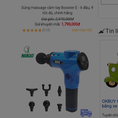
Súng massage cầm tay Booster E - 6 đầu, 9
tốc độ, chính hãng
Giá gốc: 2,970,000đ
Giá khuyến mãi:
1,790,000đ
Tin l
(117)
SHIP HỎA TỐC
o hàng
OKBUY tuyển Nhân Viên giao hàng
OKBUY t
bằng xe máy tại TP HCM
bằng xe
 HCM,
Tuyển nhân viên giao hàng tại TP HCM,
Tuyển nhâ