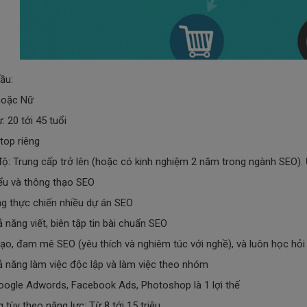
ầu:
hoặc Nữ
ừ: 20 tới 45 tuổi
top riêng
 độ: Trung cấp trở lên (hoặc có kinh nghiệm 2 năm trong ngành SEO). Ư
ểu và thông thạo SEO
ng thực chiến nhiều dự án SEO
 năng viết, biên tập tin bài chuẩn SEO
tạo, đam mê SEO (yêu thích và nghiêm túc với nghề), và luôn học hỏ
ả năng làm việc độc lập và làm việc theo nhóm
Google Adwords, Facebook Ads, Photoshop là 1 lợi thế
 tùy theo năng lực: Từ 8 tới 15 triệu.