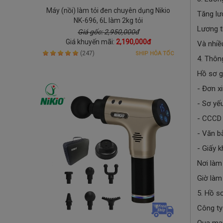
Máy (nồi) làm tỏi đen chuyên dụng Nikio
Tăng lư
NK-696, 6L làm 2kg tỏi
Lương t
Giá gốc: 2,950,000đ
Giá khuyến mãi:
2,190,000đ
Và nhiề
(247)
SHIP HỎA TỐC
4. Thôn
Hồ sơ 
- Đơn xi
- Sơ yế
- CCCD
- Văn b
- Giấy 
Nơi làm
Giờ làm 
5. Hồ s
Công t
Qua mai