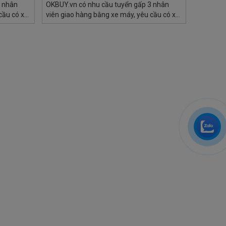
3 nhân
OKBUY.vn có nhu cầu tuyển gấp 3 nhân
OKBUY.vn
cầu có xe
viên giao hàng bằng xe máy, yêu cầu có xe
viên gia
 hàng
máy, ưu tiên có kinh nghiệm giao hàng
máy, ưu 
đường TP
thương mại điện tử và biết rành đường TP
thương m
HCM
HCM