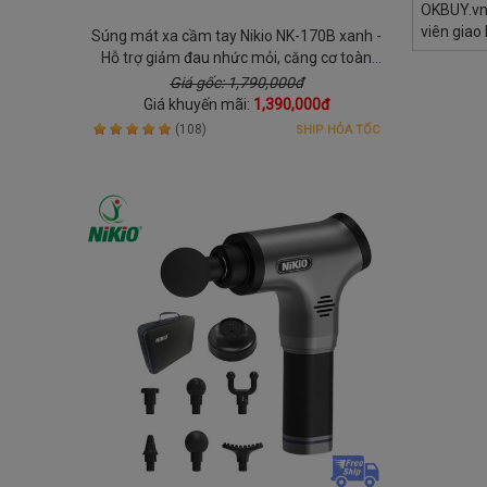
 nhân
OKBUY.vn có nhu cầu tuyển gấp 3 nhân
OKBUY.vn 
cầu có xe
viên giao hàng bằng xe máy, yêu cầu có xe
viên giao
Súng mát xa cầm tay Nikio NK-170B xanh -
 hàng
máy, ưu tiên có kinh nghiệm giao hàng
máy, ưu t
Hỗ trợ giảm đau nhức mỏi, căng cơ toàn
đường TP
thương mại điện tử và biết rành đường TP
thương mạ
thân
Giá gốc: 1,790,000đ
HCM
HCM
Giá khuyến mãi:
1,390,000đ
(108)
SHIP HỎA TỐC