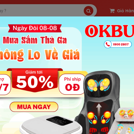
Giỏ Hà
SP Freeship
Sản Phẩm Hot
OKBUY Deal
ển dụng nhân viên SEO top Google - Sàn Thương Mại Điệ
 : 8620 | Ngày Đăng Tin: 29-12-2018
ung Chính Bài
NCO Tuyển Dụng Nhân Viên SEO:
 công việc:
ế hoạch và triển khai SEO cho từng nhóm danh mục sản phẩm chủ lực
ên bạn nào sử dụng thành thạo các công cụ hỗ trợ SEO: Ahrefs, Googl
ềm tương đương
ợp SEO các kênh marketing mạng xã hội như Facebook, yotube, tiktok.