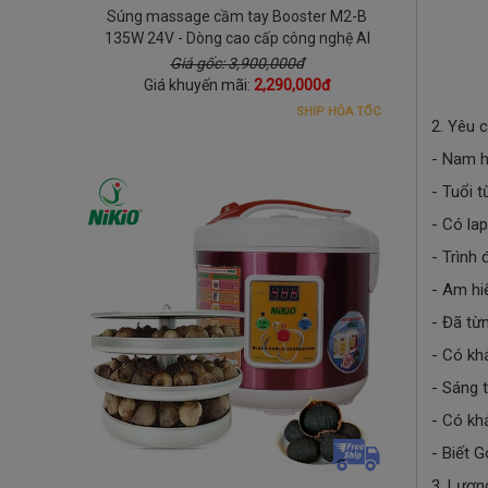
Súng massage cầm tay Booster M2-B
135W 24V - Dòng cao cấp công nghệ AI
Giá gốc: 3,900,000đ
Giá khuyến mãi:
2,290,000đ
SHIP HỎA TỐC
2. Yêu c
- Nam 
- Tuổi t
- Có lap
- Trình
- Am hi
- Đã từ
- Có khả
- Sáng 
- Có kh
- Biết 
3. Lương