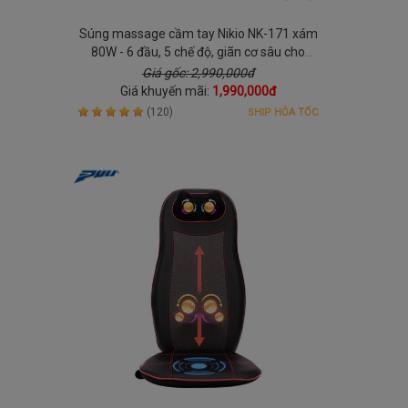
Súng massage cầm tay Nikio NK-171 xám
80W - 6 đầu, 5 chế độ, giãn cơ sâu cho
người hay vận động
Giá gốc: 2,990,000đ
Giá khuyến mãi:
1,990,000đ
(120)
SHIP HỎA TỐC