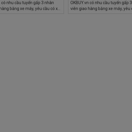
có nhu cầu tuyển gấp 3 nhân
OKBUY.vn có nhu cầu tuyển gấp 
 hàng bằng xe máy, yêu cầu có xe
viên giao hàng bằng xe máy, yêu 
iên có kinh nghiệm giao hàng
máy, ưu tiên có kinh nghiệm giao
i điện tử và biết rành đường TP
thương mại điện tử và biết rành 
HCM