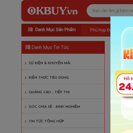
Danh Mục Sản Phẩm
Phù Hợp Đối Tượng
Tuy
Danh Mục Tin Tức
Lượt xem
SỰ KIỆN & KHUYẾN MÃI
Nội D
KIẾN THỨC TIÊU DÙNG
CTY FU
QUẢNG CÁO - TIẾP THỊ
1. Mô tả
- Lập k
GÓC CHIA SẺ - KINH NGHIỆM
- Ưu ti
phần m
TIN TỨC TỔNG HỢP
- Kết h