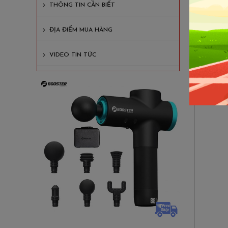
THÔNG TIN CẦN BIẾT
- Hỗ tr
- Xây d
ĐỊA ĐIỂM MUA HÀNG
- Viết b
VIDEO TIN TỨC
- Thống