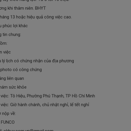
ơng khi thâm niên. BHYT
háng 13 hoặc hiệu quả công việc cao.
u phúc lợi khác
g tin chung:
gồm:
n việc
u lý lịch có chứng nhận của địa phương
 photo có công chứng
ằng liên quan
khám sức khỏe
 việc:
Tô Hiệu, Phường Phú Thạnh, TP Hồ Chí Minh
việc: Giờ hành chánh, chủ nhật nghỉ, lể tết nghỉ
ơ nộp về:
y FUNCO
l: okbuy.com.vn@gmail.com