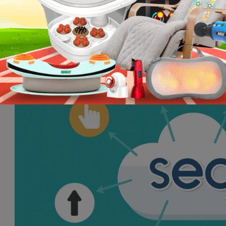
ợ tối ưu SEO cho sàn Shopee, Tiktok
ựng, quản lý, tối ưu các chiến dịch chạy kênh quảng cáo Google ADS
ài và tối ưu hóa bài viết chuẩn SEO lên web site,
 kê thứ hạn từ khóa web trên Google hàng tuần, báo cáo công việc h