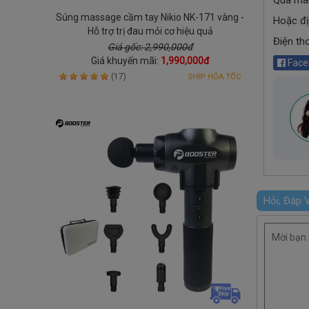
Súng massage cầm tay Nikio NK-171 vàng -
Hoặc đị
Hỗ trợ trị đau mỏi cơ hiệu quả
Điện th
Giá gốc: 2,990,000đ
Giá khuyến mãi:
1,990,000đ
Face
(17)
SHIP HỎA TỐC
Hỏi, Đáp V